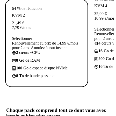
KVM 4
64 % de réduction
35,99
€
KVM 2
10,99
€
/mois
21,49
€
7,79
€
/mois
Sélectionner
Renouvelleme
Sélectionner
pour 2 ans. A
Renouvellement au prix de 14,99 €/mois
4
cœurs 
pour 2 ans. Annulez à tout instant.
16 Go
de
2
cœurs vCPU
200 Go
d'
8 Go
de RAM
16 To
de b
100 Go
d'espace disque NVMe
8 To
de bande passante
Chaque pack comprend
tout ce dont vous avez
besoin
et bien plus encore