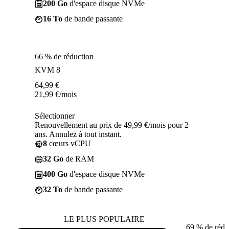
200 Go
d'espace disque NVMe
16 To
de bande passante
66 % de réduction
KVM 8
64,99
€
21,99
€
/mois
Sélectionner
Renouvellement au prix de 49,99 €/mois pour 2
ans. Annulez à tout instant.
8
cœurs vCPU
32 Go
de RAM
400 Go
d'espace disque NVMe
32 To
de bande passante
LE PLUS POPULAIRE
69 % de rédu