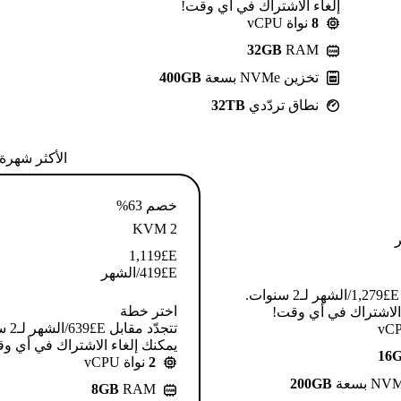
إلغاء الاشتراك في أي وقت!
8
نواة vCPU
32GB
RAM
تخزين NVMe بسعة
400GB
نطاق تردّدي
32TB
الأكثر شهرة
خصم 63%
KVM 2
1,119
E£
E£
419
/الشهر
تتجدّد مقابل E£⁦1,279⁩/الشهر لـ2 سنوات.
اختر خطة
 الاشتراك في أي وقت!
تتجدّد م
يمكنك إلغاء الاشتراك في أي و
16
2
نواة vCPU
200GB
8GB
RAM