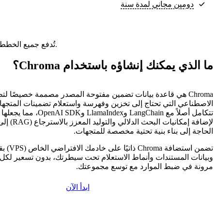
دومين مجاني لمدة سنة
تُدفع جميع الخطط مقدمًا. ويعكس السعر الشهري إجمالي سعر الخطة مقسومًا على عدد الأشهر في خطتك.
ما الذي يمكنك إنشاؤه باستخدام Chroma؟
Chroma هي قاعدة بيانات تضمين مفتوحة المصدر مصممة خصيصًا لتط
الاصطناعي التي تحتاج إلى تخزين وفهرسة واستعلام تضمينات المتجهات 
تتكامل أصلاً مع LangChain وamaIndex
لإضافة إمكانيات ا
الحاجة إلى بناء بنية تحتية مخصصة للمتجهات.
تضمن استضافة ma
وبيانات المستندات وأنماط الاستعلام تحت سيطرتك، بدون تسعير لكل 
مرونة في ضبط الموارد مع توسع مجموعتك.
ابدأ الآن