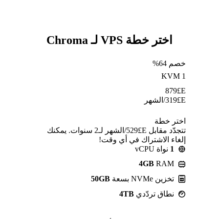
اختر خطة VPS لـ Chroma
خصم 64%
KVM 1
879
E£
E£
319
/الشهر
اختر خطة
تتجدّد مقابل E£⁦529⁩/الشهر لـ2 سنوات. يمكنك
إلغاء الاشتراك في أي وقت!
1
نواة vCPU
4GB
RAM
تخزين NVMe بسعة
50GB
نطاق تردّدي
4TB