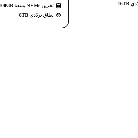
ّدي
16TB
تخزين NVMe بسعة
100GB
نطاق تردّدي
8TB