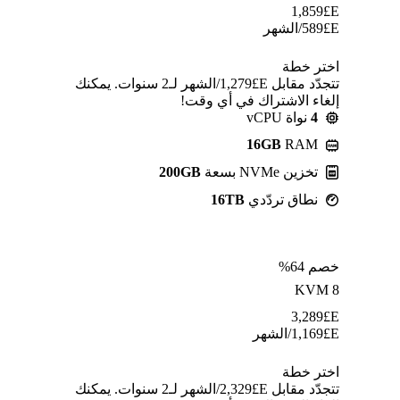
1,859
E£
E£
589
/الشهر
اختر خطة
تتجدّد مقابل E£⁦1,279⁩/الشهر لـ2 سنوات. يمكنك
إلغاء الاشتراك في أي وقت!
4
نواة vCPU
16GB
RAM
تخزين NVMe بسعة
200GB
نطاق تردّدي
16TB
خصم 64%
KVM 8
3,289
E£
E£
1,169
/الشهر
اختر خطة
تتجدّد مقابل E£⁦2,329⁩/الشهر لـ2 سنوات. يمكنك