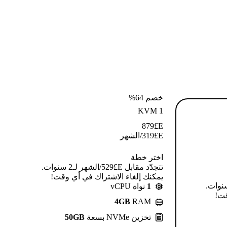
خصم 64%
KVM 1
879
E£
E£
319
/الشهر
اختر خطة
تتجدّد مقابل E£⁦529⁩/الشهر لـ2 سنوات.
يمكنك إلغاء الاشتراك في أي وقت!
قابل E£⁦639⁩/الشهر لـ2 سنوات.
1
نواة vCPU
قت!
4GB
RAM
تخزين NVMe بسعة
50GB