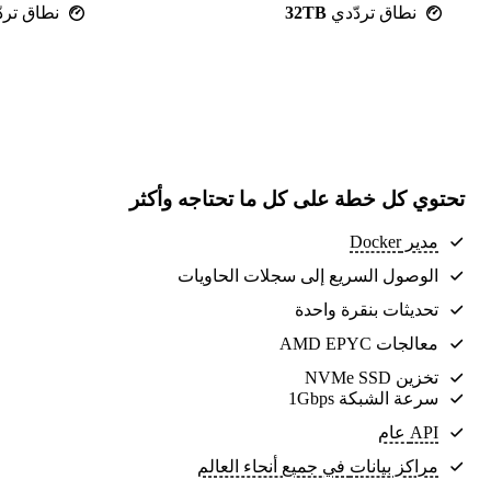
نطاق تردّدي
32TB
نطاق ترد
تحتوي كل خطة على كل ما تحتاجه وأكثر
مدير Docker
الوصول السريع إلى سجلات الحاويات
تحديثات بنقرة واحدة
معالجات AMD EPYC
تخزين NVMe SSD
سرعة الشبكة 1Gbps
API عام
مراكز بيانات
في جميع أنحاء العالم