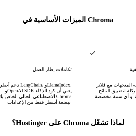
الميزات الأساسية في Chroma
فية
تكاملات إطار العمل
 المتجهات مع فلاتر
دعم أصلي لـ LangChain، وdex
يكلة لتضييق النتائج
وOpenAI SDK يعني أن كود الذكاء
ئة أو أي سمة مخصصة
الاصطناعي الحالي الخاص بك يتصل 
ببضعة أسطر فقط من الإعدادات.
لماذا تشغّل Chroma على Hostinger؟