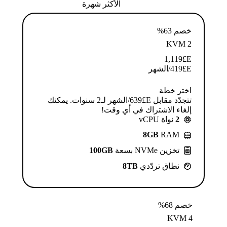
الأكثر شهرة
خصم 63%
KVM 2
1,119
E£
E£
419
/الشهر
اختر خطة
تتجدّد مقابل E£⁦639⁩/الشهر لـ2 سنوات. يمكنك
إلغاء الاشتراك في أي وقت!
2
نواة vCPU
8GB
RAM
تخزين NVMe بسعة
100GB
نطاق تردّدي
8TB
خصم 68%
KVM 4