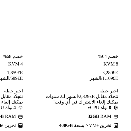
خصم 64%
خصم 68%
KVM 4
KVM 8
1,859
E£
3,289
E£
E£
1,169
/الشهر
E£
589
/الشهر
اختر خطة
اختر خطة
تتجدّد مقابل E£⁦2,329⁩/الشهر لـ2 سنوات.
يمكنك إلغاء الاشتراك في أي وقت!
يمكنك إلغاء
8
نواة vCPU
4
نواة vCPU
GB
RAM
32GB
RAM
تخزين NVMe بسعة
400GB
تخزين NVMe بسعة