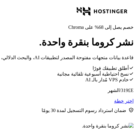
خصم يصل إلى 68% على Chroma
نشر كروما بنقرة واحدة.
قاعدة بيانات متجهات مفتوحة المصدر لتطبيقات AI، والبحث الدلالي، وخطوط أنابيب التوليد المعزز بالاسترجاع.
أطلق تطبيقك فورًا
نسخ احتياطية أسبوعية تلقائية مجانية
خادم VPS مُدار بالـ AI
E£
319
/الشهر
اختر خطة
ضمان استرداد رسوم التسجيل لمدة 30 يومًا