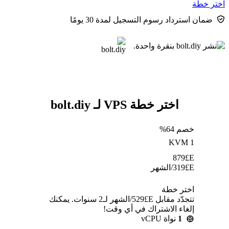
اختر خطة
ضمان استرداد رسوم التسجيل لمدة 30 يومًا
اختر خطة VPS لـ bolt.diy
خصم 64%
KVM 1
879
E£
E£
319
/الشهر
اختر خطة
تتجدّد مقابل E£⁦529⁩/الشهر لـ2 سنوات. يمكنك
إلغاء الاشتراك في أي وقت!
1
نواة vCPU