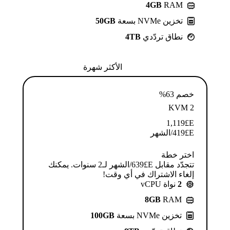
4GB
RAM
تخزين NVMe بسعة
50GB
نطاق تردّدي
4TB
الأكثر شهرة
خصم 63%
KVM 2
1,119
E£
E£
419
/الشهر
اختر خطة
تتجدّد مقابل E£⁦639⁩/الشهر لـ2 سنوات. يمكنك
إلغاء الاشتراك في أي وقت!
2
نواة vCPU
8GB
RAM
تخزين NVMe بسعة
100GB