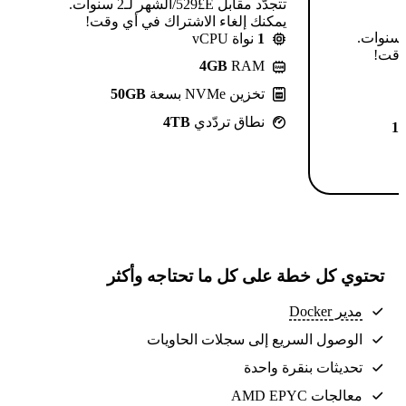
تتجدّد مقابل E£⁦529⁩/الشهر لـ2 سنوات.
يمكنك إلغاء الاشتراك في أي وقت!
تتجدّد مقابل E£⁦639⁩/الشهر لـ2 سنوات.
1
نواة vCPU
 وقت!
4GB
RAM
تخزين NVMe بسعة
50GB
نطاق تردّدي
4TB
1
تحتوي كل خطة على كل ما تحتاجه وأكثر
مدير Docker
الوصول السريع إلى سجلات الحاويات
تحديثات بنقرة واحدة
معالجات AMD EPYC