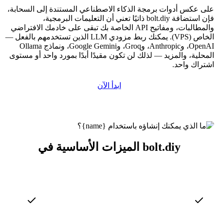
على عكس أدوات برمجة الذكاء الاصطناعي المستندة إلى السحابة،
فإن استضافة bolt.diy ذاتيًا تعني أن التعليمات البرمجية،
والمطالبات، ومفاتيح API الخاصة بك تبقى على خادمك الافتراضي
الخاص (VPS). يمكنك ربط مزودي LLM الذين تستخدمهم بالفعل —
OpenAI، وAnthropic، وGroq، وGoogle Gemini، ونماذج Ollama
المحلية، والمزيد — لذلك لن تكون مقيدًا أبدًا بمورد واحد أو مستوى
اشتراك واحد.
ابدأ الآن
الميزات الأساسية في bolt.diy