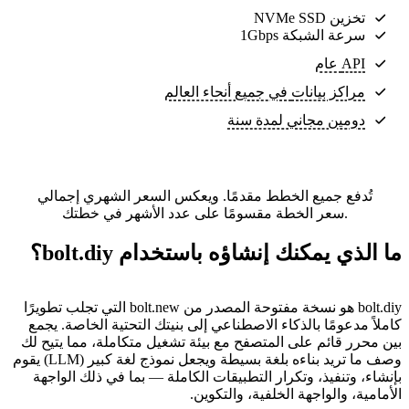
تخزين NVMe SSD
سرعة الشبكة 1Gbps
API عام
مراكز بيانات
في جميع أنحاء العالم
دومين مجاني لمدة سنة
تُدفع جميع الخطط مقدمًا. ويعكس السعر الشهري إجمالي
سعر الخطة مقسومًا على عدد الأشهر في خطتك.
ما الذي يمكنك إنشاؤه باستخدام bolt.diy؟
bolt.diy هو نسخة مفتوحة المصدر من bolt.new التي تجلب تطويرًا
كاملاً مدعومًا بالذكاء الاصطناعي إلى بنيتك التحتية الخاصة. يجمع
بين محرر قائم على المتصفح مع بيئة تشغيل متكاملة، مما يتيح لك
وصف ما تريد بناءه بلغة بسيطة ويجعل نموذج لغة كبير (LLM) يقوم
بإنشاء، وتنفيذ، وتكرار التطبيقات الكاملة — بما في ذلك الواجهة
الأمامية، والواجهة الخلفية، والتكوين.