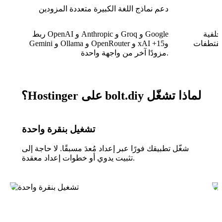
دعم نماذج اللغة الكبيرة متعددة المزودين
خلفية
ربط OpenAI و Anthropic و Groq و Google
مقتطفات
Gemini و Ollama و OpenRouter و xAI و15+
مزودًا آخر من واجهة واحدة.
لماذا تشغّل bolt.diy على Hostinger؟
تشغيل بنقرة واحدة
شغّل تطبيقك فورًا عبر إعداد مُعدَ مسبقًا. لا حاجة إلى
تثبيت يدوي أو خطوات إعداد معقدة.