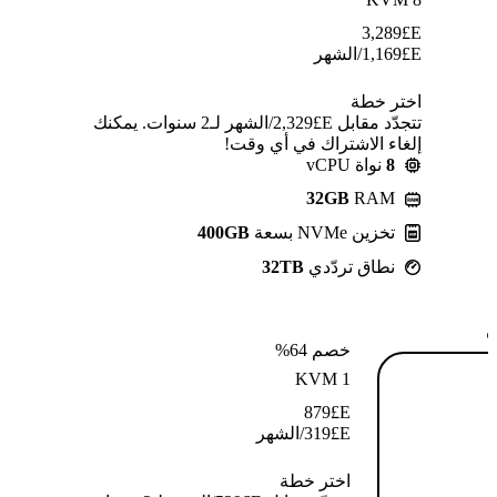
3,289
E£
E£
1,169
/الشهر
اختر خطة
تتجدّد مقابل E£⁦2,329⁩/الشهر لـ2 سنوات. يمكنك
إلغاء الاشتراك في أي وقت!
8
نواة vCPU
32GB
RAM
تخزين NVMe بسعة
400GB
نطاق تردّدي
32TB
ة
خصم 64%
KVM 1
879
E£
E£
319
/الشهر
اختر خطة