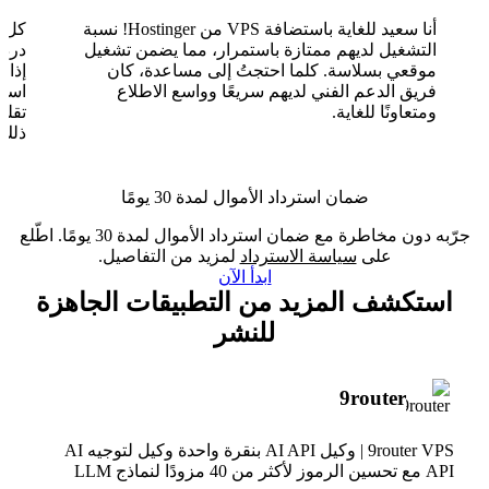
أنا سعيد للغاية باستضافة VPS من Hostinger! نسبة
التشغيل لديهم ممتازة باستمرار، مما يضمن تشغيل
موقعي بسلاسة. كلما احتجتُ إلى مساعدة، كان
فريق الدعم الفني لديهم سريعًا وواسع الاطلاع
ومتعاونًا للغاية.
تقلب
ذلك.
ضمان استرداد الأموال لمدة 30 يومًا
جرّبه دون مخاطرة مع ضمان استرداد الأموال لمدة 30 يومًا. اطّلع
على
سياسة الاسترداد
لمزيد من التفاصيل.
ابدأ الآن
استكشف المزيد من التطبيقات الجاهزة
للنشر
9router
9router VPS | وكيل AI API بنقرة واحدة وكيل لتوجيه AI
API مع تحسين الرموز لأكثر من 40 مزودًا لنماذج LLM