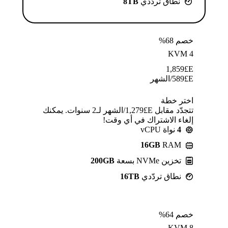
نطاق تردّدي
8TB
خصم 68%
KVM 4
1,859
E£
E£
589
/الشهر
اختر خطة
تتجدّد مقابل E£⁦1,279⁩/الشهر لـ2 سنوات. يمكنك
إلغاء الاشتراك في أي وقت!
4
نواة vCPU
16GB
RAM
تخزين NVMe بسعة
200GB
نطاق تردّدي
16TB
خصم 64%
KVM 8