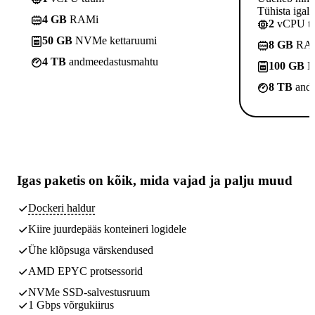
Tühista igal a
4 GB
RAMi
2
vCPU t
50 GB
NVMe kettaruumi
8 GB
RA
4 TB
andmeedastusmahtu
100 GB
N
8 TB
andm
Igas paketis on kõik,
mida vajad
ja palju muud
Dockeri haldur
Kiire juurdepääs konteineri logidele
Ühe klõpsuga värskendused
AMD EPYC protsessorid
NVMe SSD-salvestusruum
1 Gbps võrgukiirus