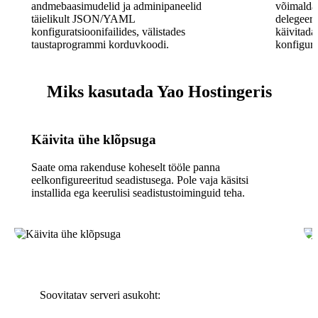
andmebaasimudelid ja adminipaneelid
võimaldab
täielikult JSON/YAML
delegeeri
konfiguratsioonifailides, välistades
käivitada
taustaprogrammi korduvkoodi.
konfigura
Miks kasutada Yao Hostingeris
Käivita ühe klõpsuga
Saate oma rakenduse koheselt tööle panna
eelkonfigureeritud seadistusega. Pole vaja käsitsi
installida ega keerulisi seadistustoiminguid teha.
Soovitatav serveri asukoht: