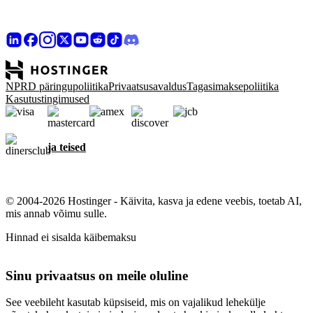
NPRD päringupoliitika
Privaatsusavaldus
Tagasimaksepoliitika
Kasutustingimused
ja teised
© 2004-2026 Hostinger - Käivita, kasva ja edene veebis, toetab AI,
mis annab võimu sulle.
Hinnad ei sisalda käibemaksu
Sinu privaatsus on meile oluline
See veebileht kasutab küpsiseid, mis on vajalikud lehekülje