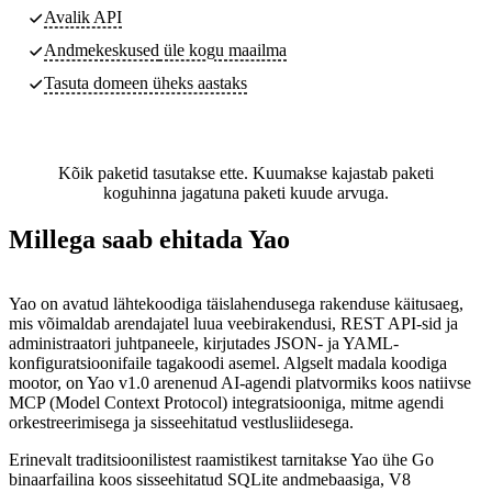
Avalik API
Andmekeskused
üle kogu maailma
Tasuta domeen üheks aastaks
Kõik paketid tasutakse ette. Kuumakse kajastab paketi
koguhinna jagatuna paketi kuude arvuga.
Millega saab ehitada Yao
Yao on avatud lähtekoodiga täislahendusega rakenduse käitusaeg,
mis võimaldab arendajatel luua veebirakendusi, REST API-sid ja
administraatori juhtpaneele, kirjutades JSON- ja YAML-
konfiguratsioonifaile tagakoodi asemel. Algselt madala koodiga
mootor, on Yao v1.0 arenenud AI-agendi platvormiks koos natiivse
MCP (Model Context Protocol) integratsiooniga, mitme agendi
orkestreerimisega ja sisseehitatud vestlusliidesega.
Erinevalt traditsioonilistest raamistikest tarnitakse Yao ühe Go
binaarfailina koos sisseehitatud SQLite andmebaasiga, V8