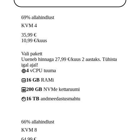
69% allahindlust
KVM 4
35,99
€
10,99
€
/kuus
Vali pakett
Uueneb hinnaga 27,99 €/kuus 2 aastaks. Tühista
igal ajal!
4
vCPU tuuma
16 GB
RAMi
200 GB
NVMe kettaruumi
16 TB
andmeedastusmahtu
66% allahindlust
KVM 8
64,99
€