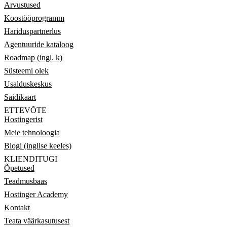
Arvustused
Koostööprogramm
Hariduspartnerlus
Agentuuride kataloog
Roadmap (ingl. k)
Süsteemi olek
Usalduskeskus
Saidikaart
ETTEVÕTE
Hostingerist
Meie tehnoloogia
Blogi (inglise keeles)
KLIENDITUGI
Õpetused
Teadmusbaas
Hostinger Academy
Kontakt
Teata väärkasutusest