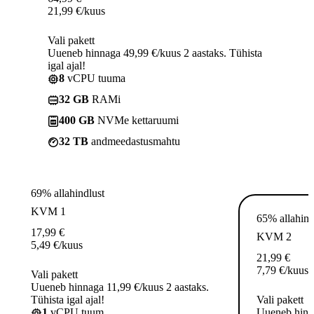
21,99
€
/kuus
Vali pakett
Uueneb hinnaga 49,99 €/kuus 2 aastaks. Tühista
igal ajal!
8
vCPU tuuma
32 GB
RAMi
400 GB
NVMe kettaruumi
32 TB
andmeedastusmahtu
69% allahindlust
KVM 1
65% allahind
17,99
€
KVM 2
5,49
€
/kuus
21,99
€
7,79
€
/kuus
Vali pakett
Uueneb hinnaga 11,99 €/kuus 2 aastaks.
Tühista igal ajal!
Vali pakett
1
vCPU tuum
Uueneb hinna