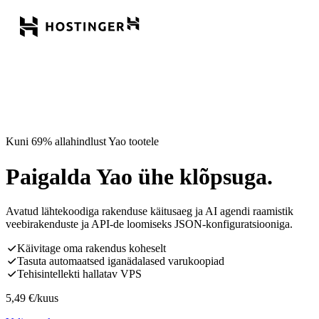
Kuni 69% allahindlust Yao tootele
Paigalda Yao ühe klõpsuga.
Avatud lähtekoodiga rakenduse käitusaeg ja AI agendi raamistik
veebirakenduste ja API-de loomiseks JSON-konfiguratsiooniga.
Käivitage oma rakendus koheselt
Tasuta automaatsed iganädalased varukoopiad
Tehisintellekti hallatav VPS
5,49
€
/kuus