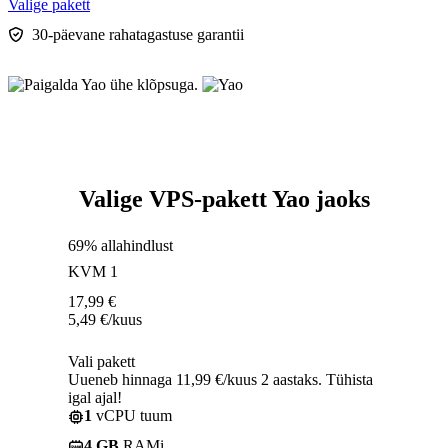
Valige pakett
30-päevane rahatagastuse garantii
Valige VPS-pakett Yao jaoks
69% allahindlust
KVM 1
17,99
€
5,49
€
/kuus
Vali pakett
Uueneb hinnaga 11,99 €/kuus 2 aastaks. Tühista
igal ajal!
1
vCPU tuum
4 GB
RAMi