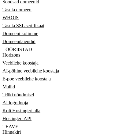
Soodsad domeenid
Tasuta domeen
WHOIS
Tasuta SSL sertifikaat
Domeeni kolimine
Domeenilaiendid
TÖÖRIISTAD
Horizons
Veebilehe koostaja
AI-põhine veebilehe koostaja
E-poe veebilehe koostaja
Mallid
Trüki nõudmisel
AI logo looja
Koli Hostingeri alla
Hostingeri API
TEAVE
Hinnakiri