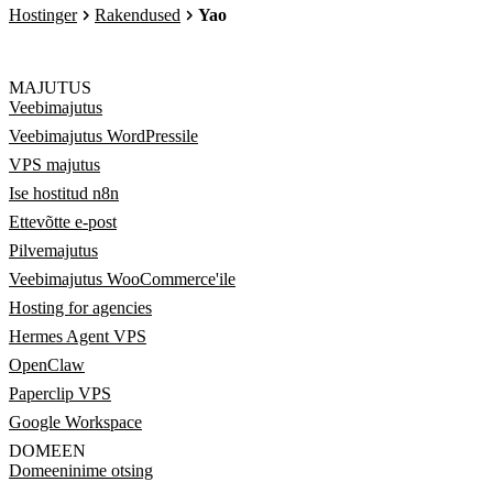
Hostinger
Rakendused
Yao
MAJUTUS
Veebimajutus
Veebimajutus WordPressile
VPS majutus
Ise hostitud n8n
Ettevõtte e-post
Pilvemajutus
Veebimajutus WooCommerce'ile
Hosting for agencies
Hermes Agent VPS
OpenClaw
Paperclip VPS
Google Workspace
DOMEEN
Domeeninime otsing