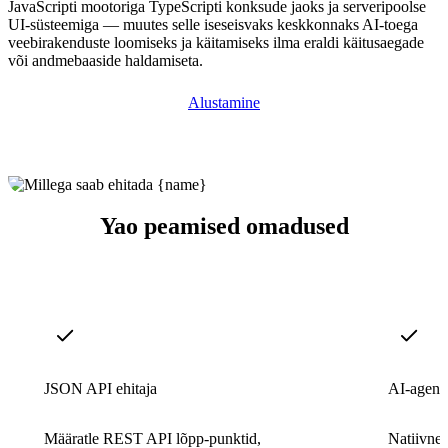
JavaScripti mootoriga TypeScripti konksude jaoks ja serveripoolse
UI-süsteemiga — muutes selle iseseisvaks keskkonnaks AI-toega
veebirakenduste loomiseks ja käitamiseks ilma eraldi käitusaegade
või andmebaaside haldamiseta.
Alustamine
Yao peamised omadused
JSON API ehitaja
AI-agendi
Määratle REST API lõpp-punktid,
Natiivne 