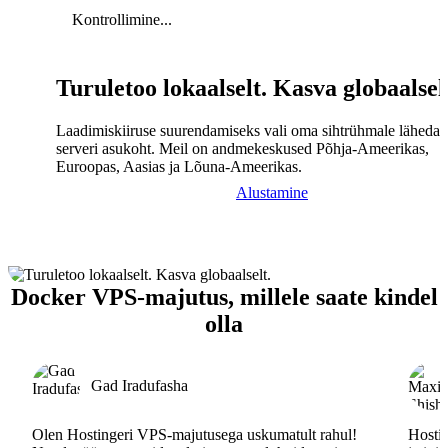
Kontrollimine...
Turuletoo lokaalselt. Kasva globaalsel
Laadimiskiiruse suurendamiseks vali oma sihtrühmale lähedal
serveri asukoht. Meil on andmekeskused Põhja-Ameerikas,
Euroopas, Aasias ja Lõuna-Ameerikas.
Alustamine
Docker VPS-majutus, millele saate kindel
olla
Gad Iradufasha
Olen Hostingeri VPS-majutusega uskumatult rahul!
Hostin