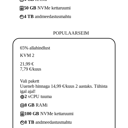
50 GB
NVMe kettaruumi
4 TB
andmeedastusmahtu
POPULAARSEIM
65% allahindlust
KVM 2
21,99
€
7,79
€
/kuus
Vali pakett
Uueneb hinnaga 14,99 €/kuus 2 aastaks. Tühista
igal ajal!
2
vCPU tuuma
8 GB
RAMi
100 GB
NVMe kettaruumi
8 TB
andmeedastusmahtu