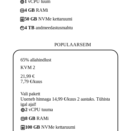
1
vCPU tuum
4 GB
RAMi
50 GB
NVMe kettaruumi
4 TB
andmeedastusmahtu
POPULAARSEIM
65% allahindlust
KVM 2
21,99
€
7,79
€
/kuus
Vali pakett
Uueneb hinnaga 14,99 €/kuus 2 aastaks. Tühista
igal ajal!
2
vCPU tuuma
8 GB
RAMi
100 GB
NVMe kettaruumi