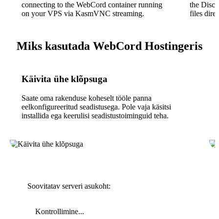
connecting to the WebCord container running
the Disco
on your VPS via KasmVNC streaming.
files direc
Miks kasutada WebCord Hostingeris
Käivita ühe klõpsuga
Saate oma rakenduse koheselt tööle panna
eelkonfigureeritud seadistusega. Pole vaja käsitsi
installida ega keerulisi seadistustoiminguid teha.
Soovitatav serveri asukoht:
Kontrollimine...