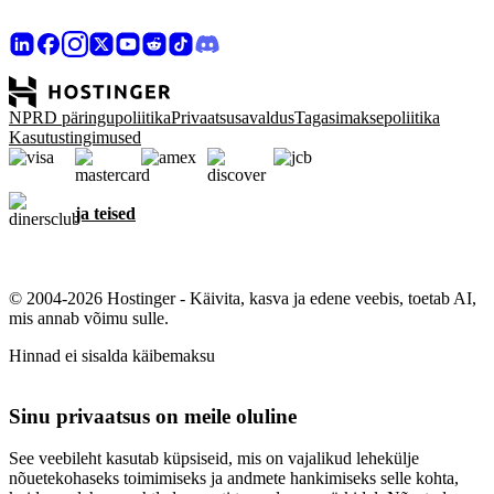
NPRD päringupoliitika
Privaatsusavaldus
Tagasimaksepoliitika
Kasutustingimused
ja teised
© 2004-2026 Hostinger - Käivita, kasva ja edene veebis, toetab AI,
mis annab võimu sulle.
Hinnad ei sisalda käibemaksu
Sinu privaatsus on meile oluline
See veebileht kasutab küpsiseid, mis on vajalikud lehekülje
nõuetekohaseks toimimiseks ja andmete hankimiseks selle kohta,