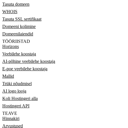
Tasuta domeen
WHOIS
Tasuta SSL sertifikaat
Domeeni kolimine
Domeenilaiendid
TÖÖRIISTAD
Horizons
Veebilehe koostaja
AI-põhine veebilehe koostaja
E-poe veebilehe koostaja
Mallid
Trüki nõudmisel
AI logo looja
Koli Hostingeri alla
Hostingeri API
TEAVE
Hinnakiri
Arvustused