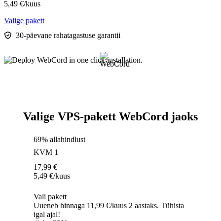
5,49
€
/kuus
Valige pakett
30-päevane rahatagastuse garantii
Valige VPS-pakett WebCord jaoks
69% allahindlust
KVM 1
17,99
€
5,49
€
/kuus
Vali pakett
Uueneb hinnaga 11,99 €/kuus 2 aastaks. Tühista
igal ajal!