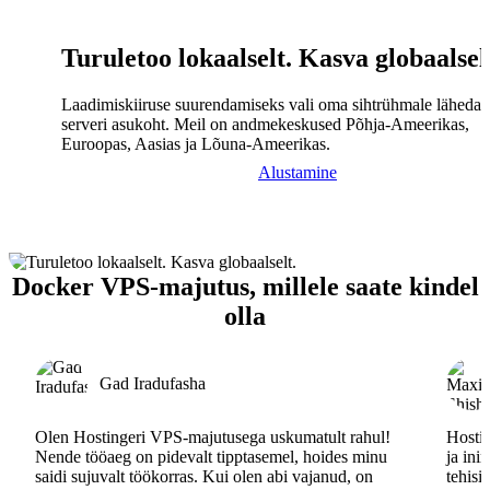
Turuletoo lokaalselt. Kasva globaalsel
Laadimiskiiruse suurendamiseks vali oma sihtrühmale lähedal
serveri asukoht. Meil on andmekeskused Põhja-Ameerikas,
Euroopas, Aasias ja Lõuna-Ameerikas.
Alustamine
Docker VPS-majutus, millele saate kindel
olla
Gad Iradufasha
Olen Hostingeri VPS-majutusega uskumatult rahul!
Hostin
Nende tööaeg on pidevalt tipptasemel, hoides minu
ja ini
saidi sujuvalt töökorras. Kui olen abi vajanud, on
tehisi