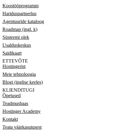
Koostööprogramm
Hariduspartnerlus
Agentuuride kataloog
Roadmap (ingl. k)
Süsteemi olek
Usalduskeskus
Saidikaart
ETTEVÕTE
Hostingerist
Meie tehnoloogia
Blogi (inglise keeles)
KLIENDITUGI
Õpetused
Teadmusbaas
Hostinger Academy
Kontakt
Teata väärkasutusest