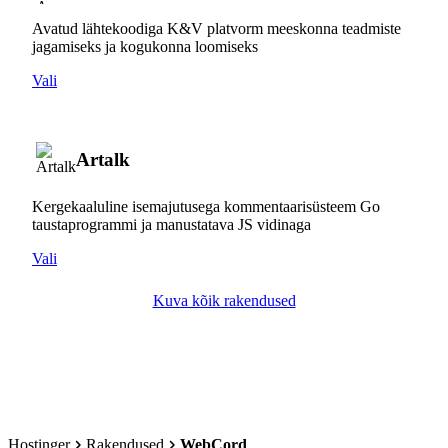
Avatud lähtekoodiga K&V platvorm meeskonna teadmiste
jagamiseks ja kogukonna loomiseks
Vali
Artalk
Kergekaaluline isemajutusega kommentaarisüsteem Go
taustaprogrammi ja manustatava JS vidinaga
Vali
Kuva kõik rakendused
Hostinger
Rakendused
WebCord