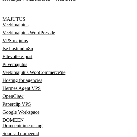
MAJUTUS
Veebimajutus
Veebimajutus WordPressile
VPS majutus
Ise hostitud n8n
Ettevõtte e-post
Pilvemajutus
Veebimajutus WooCommerce'ile
Hosting for agencies
Hermes Agent VPS
OpenClaw
Paperclip VPS
Google Workspace
DOMEEN
Domeeninime otsing
Soodsad domeenid