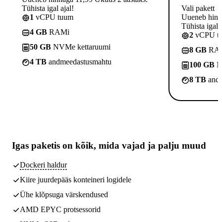
Tühista igal ajal!
Vali pakett
1
vCPU tuum
Uueneb hinna
Tühista igal a
4 GB
RAMi
2
vCPU t
50 GB
NVMe kettaruumi
8 GB
RA
4 TB
andmeedastusmahtu
100 GB
N
8 TB
andm
Igas paketis on kõik,
mida vajad
ja palju muud
Dockeri haldur
Kiire juurdepääs konteineri logidele
Ühe klõpsuga värskendused
AMD EPYC protsessorid