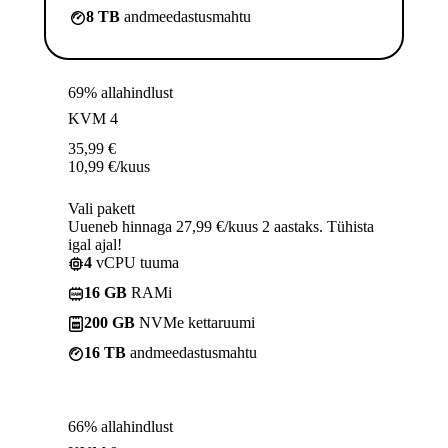
8 TB
andmeedastusmahtu
69% allahindlust
KVM 4
35,99
€
10,99
€
/kuus
Vali pakett
Uueneb hinnaga 27,99 €/kuus 2 aastaks. Tühista
igal ajal!
4
vCPU tuuma
16 GB
RAMi
200 GB
NVMe kettaruumi
16 TB
andmeedastusmahtu
66% allahindlust