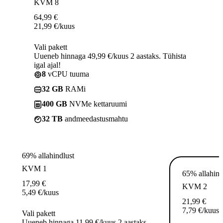
KVM 8
64,99
€
21,99
€
/kuus
Vali pakett
Uueneb hinnaga 49,99 €/kuus 2 aastaks. Tühista
igal ajal!
8
vCPU tuuma
32 GB
RAMi
400 GB
NVMe kettaruumi
32 TB
andmeedastusmahtu
69% allahindlust
KVM 1
65% allahind
17,99
€
KVM 2
5,49
€
/kuus
21,99
€
7,79
€
/kuus
Vali pakett
Uueneb hinnaga 11,99 €/kuus 2 aastaks.