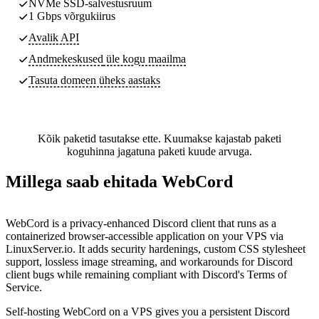
NVMe SSD-salvestusruum
1 Gbps võrgukiirus
Avalik API
Andmekeskused
üle kogu maailma
Tasuta domeen üheks aastaks
Kõik paketid tasutakse ette. Kuumakse kajastab paketi
koguhinna jagatuna paketi kuude arvuga.
Millega saab ehitada WebCord
WebCord is a privacy-enhanced Discord client that runs as a
containerized browser-accessible application on your VPS via
LinuxServer.io. It adds security hardenings, custom CSS stylesheet
support, lossless image streaming, and workarounds for Discord
client bugs while remaining compliant with Discord's Terms of
Service.
Self-hosting WebCord on a VPS gives you a persistent Discord