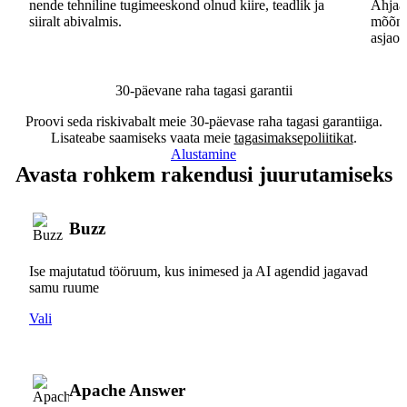
nende tehniline tugimeeskond olnud kiire, teadlik ja
Ahjaa,
siiralt abivalmis.
mõõna
asjaos
30-päevane raha tagasi garantii
Proovi seda riskivabalt meie 30-päevase raha tagasi garantiiga.
Lisateabe saamiseks vaata meie
tagasimaksepoliitikat
.
Alustamine
Avasta rohkem rakendusi juurutamiseks
Buzz
Ise majutatud tööruum, kus inimesed ja AI agendid jagavad
samu ruume
Vali
Apache Answer