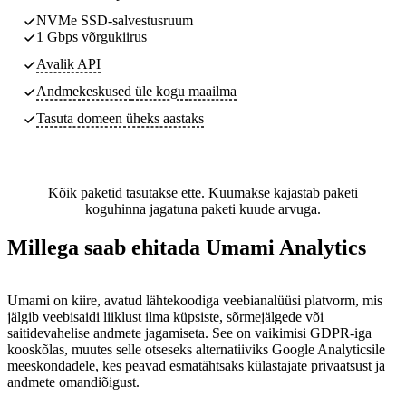
NVMe SSD-salvestusruum
1 Gbps võrgukiirus
Avalik API
Andmekeskused
üle kogu maailma
Tasuta domeen üheks aastaks
Kõik paketid tasutakse ette. Kuumakse kajastab paketi
koguhinna jagatuna paketi kuude arvuga.
Millega saab ehitada Umami Analytics
Umami on kiire, avatud lähtekoodiga veebianalüüsi platvorm, mis
jälgib veebisaidi liiklust ilma küpsiste, sõrmejälgede või
saitidevahelise andmete jagamiseta. See on vaikimisi GDPR-iga
kooskõlas, muutes selle otseseks alternatiiviks Google Analyticsile
meeskondadele, kes peavad esmatähtsaks külastajate privaatsust ja
andmete omandiõigust.