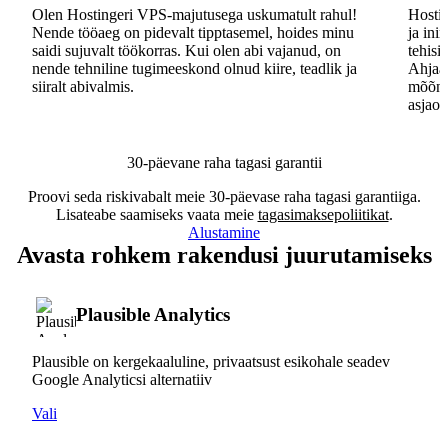
Olen Hostingeri VPS-majutusega uskumatult rahul!
Hostin
Nende tööaeg on pidevalt tipptasemel, hoides minu
ja ini
saidi sujuvalt töökorras. Kui olen abi vajanud, on
tehisi
nende tehniline tugimeeskond olnud kiire, teadlik ja
Ahjaa,
siiralt abivalmis.
mõõna
asjaos
30-päevane raha tagasi garantii
Proovi seda riskivabalt meie 30-päevase raha tagasi garantiiga.
Lisateabe saamiseks vaata meie
tagasimaksepoliitikat
.
Alustamine
Avasta rohkem rakendusi juurutamiseks
Plausible Analytics
Plausible on kergekaaluline, privaatsust esikohale seadev
Google Analyticsi alternatiiv
Vali