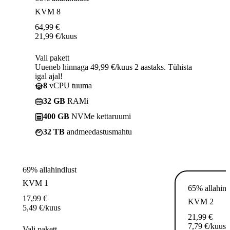
KVM 8
64,99
€
21,99
€
/kuus
Vali pakett
Uueneb hinnaga 49,99 €/kuus 2 aastaks. Tühista
igal ajal!
8
vCPU tuuma
32 GB
RAMi
400 GB
NVMe kettaruumi
32 TB
andmeedastusmahtu
69% allahindlust
KVM 1
65% allahind
17,99
€
KVM 2
5,49
€
/kuus
21,99
€
7,79
€
/kuus
Vali pakett