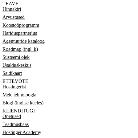
TEAVE
Hinnakiri
Arvustused
Koostööprogramm
Hariduspartnerlus
Agentuuride kataloog
Roadmap (ingl. k)
Süsteemi olek
Usalduskeskus
Saidikaart
ETTEVÕTE
Hostingerist
Meie tehnoloogia
Blogi (inglise keeles)
KLIENDITUGI
Õpetused
Teadmusbaas
Hostinger Academy