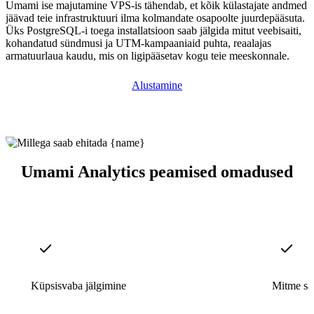
Umami ise majutamine VPS-is tähendab, et kõik külastajate andmed
jäävad teie infrastruktuuri ilma kolmandate osapoolte juurdepääsuta.
Üks PostgreSQL-i toega installatsioon saab jälgida mitut veebisaiti,
kohandatud sündmusi ja UTM-kampaaniaid puhta, reaalajas
armatuurlaua kaudu, mis on ligipääsetav kogu teie meeskonnale.
Alustamine
Umami Analytics peamised omadused
Küpsisvaba jälgimine
Mitme sai