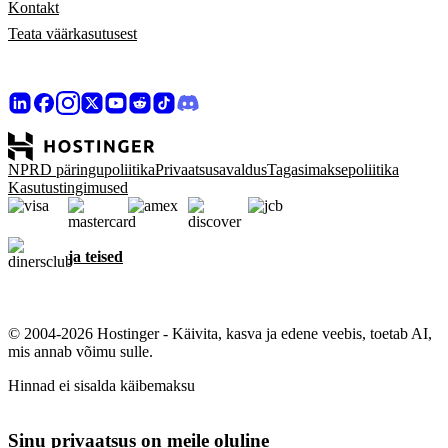
Kontakt
Teata väärkasutusest
NPRD päringupoliitika
Privaatsusavaldus
Tagasimaksepoliitika
Kasutustingimused
ja teised
© 2004-2026 Hostinger - Käivita, kasva ja edene veebis, toetab AI,
mis annab võimu sulle.
Hinnad ei sisalda käibemaksu
Sinu privaatsus on meile oluline