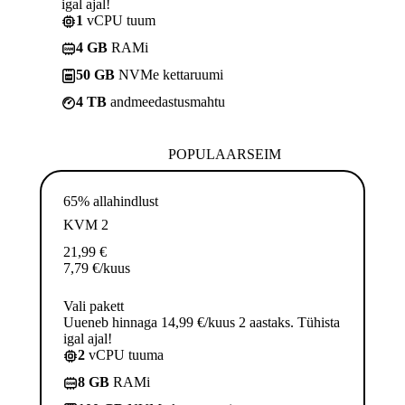
igal ajal!
1
vCPU tuum
4 GB
RAMi
50 GB
NVMe kettaruumi
4 TB
andmeedastusmahtu
POPULAARSEIM
65% allahindlust
KVM 2
21,99
€
7,79
€
/kuus
Vali pakett
Uueneb hinnaga 14,99 €/kuus 2 aastaks. Tühista
igal ajal!
2
vCPU tuuma
8 GB
RAMi