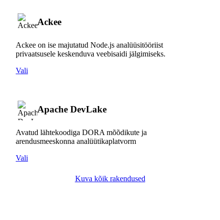
Ackee
Ackee on ise majutatud Node.js analüüsitööriist
privaatsusele keskenduva veebisaidi jälgimiseks.
Vali
Apache DevLake
Avatud lähtekoodiga DORA mõõdikute ja
arendusmeeskonna analüütikaplatvorm
Vali
Kuva kõik rakendused