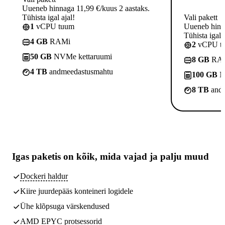
Uueneb hinnaga 11,99 €/kuus 2 aastaks.
Tühista igal ajal!
Vali pakett
1
vCPU tuum
Uueneb hinna
Tühista igal a
4 GB
RAMi
2
vCPU t
50 GB
NVMe kettaruumi
8 GB
RA
4 TB
andmeedastusmahtu
100 GB
N
8 TB
andm
Igas paketis on kõik,
mida vajad
ja palju muud
Dockeri haldur
Kiire juurdepääs konteineri logidele
Ühe klõpsuga värskendused
AMD EPYC protsessorid