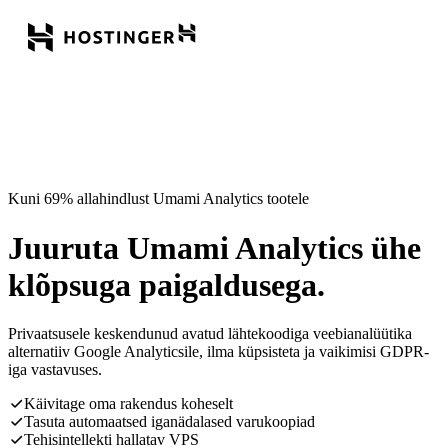
Kuni 69% allahindlust Umami Analytics tootele
Juuruta Umami Analytics ühe
klõpsuga paigaldusega.
Privaatsusele keskendunud avatud lähtekoodiga veebianalüütika
alternatiiv Google Analyticsile, ilma küpsisteta ja vaikimisi GDPR-
iga vastavuses.
Käivitage oma rakendus koheselt
Tasuta automaatsed iganädalased varukoopiad
Tehisintellekti hallatav VPS