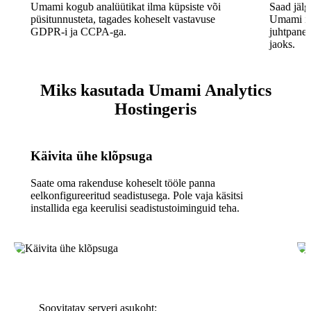
Umami kogub analüütikat ilma küpsiste või
Saad jälg
püsitunnusteta, tagades koheselt vastavuse
Umami ins
GDPR-i ja CCPA-ga.
juhtpanee
jaoks.
Miks kasutada Umami Analytics
Hostingeris
Käivita ühe klõpsuga
Saate oma rakenduse koheselt tööle panna
eelkonfigureeritud seadistusega. Pole vaja käsitsi
installida ega keerulisi seadistustoiminguid teha.
Soovitatav serveri asukoht: