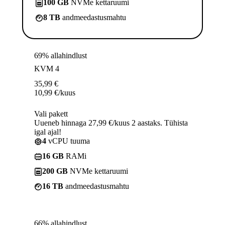
100 GB
NVMe kettaruumi
8 TB
andmeedastusmahtu
69% allahindlust
KVM 4
35,99
€
10,99
€
/kuus
Vali pakett
Uueneb hinnaga 27,99 €/kuus 2 aastaks. Tühista
igal ajal!
4
vCPU tuuma
16 GB
RAMi
200 GB
NVMe kettaruumi
16 TB
andmeedastusmahtu
66% allahindlust