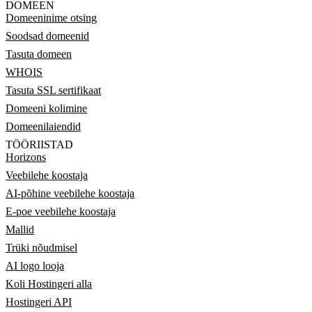
DOMEEN
Domeeninime otsing
Soodsad domeenid
Tasuta domeen
WHOIS
Tasuta SSL sertifikaat
Domeeni kolimine
Domeenilaiendid
TÖÖRIISTAD
Horizons
Veebilehe koostaja
AI-põhine veebilehe koostaja
E-poe veebilehe koostaja
Mallid
Trüki nõudmisel
AI logo looja
Koli Hostingeri alla
Hostingeri API