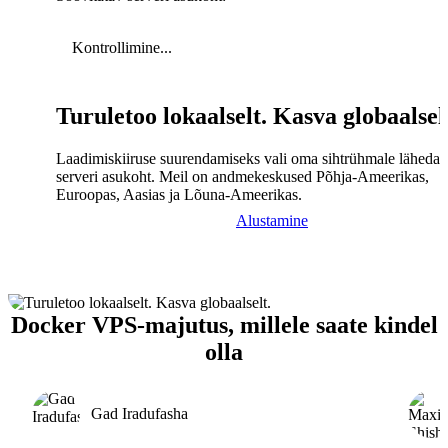
Kontrollimine...
Turuletoo lokaalselt. Kasva globaalsel
Laadimiskiiruse suurendamiseks vali oma sihtrühmale lähedal
serveri asukoht. Meil on andmekeskused Põhja-Ameerikas,
Euroopas, Aasias ja Lõuna-Ameerikas.
Alustamine
Docker VPS-majutus, millele saate kindel
olla
Gad Iradufasha