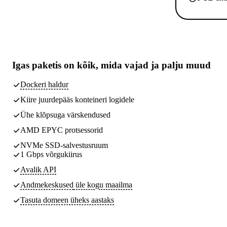
Igas paketis on kõik,
mida vajad
ja palju muud
Dockeri haldur
Kiire juurdepääs konteineri logidele
Ühe klõpsuga värskendused
AMD EPYC protsessorid
NVMe SSD-salvestusruum
1 Gbps võrgukiirus
Avalik API
Andmekeskused
üle kogu maailma
Tasuta domeen üheks aastaks