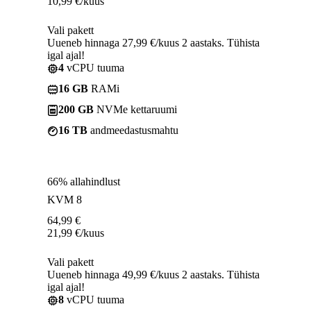
10,99
€
/kuus
Vali pakett
Uueneb hinnaga 27,99 €/kuus 2 aastaks. Tühista
igal ajal!
4
vCPU tuuma
16 GB
RAMi
200 GB
NVMe kettaruumi
16 TB
andmeedastusmahtu
66% allahindlust
KVM 8
64,99
€
21,99
€
/kuus
Vali pakett
Uueneb hinnaga 49,99 €/kuus 2 aastaks. Tühista
igal ajal!
8
vCPU tuuma