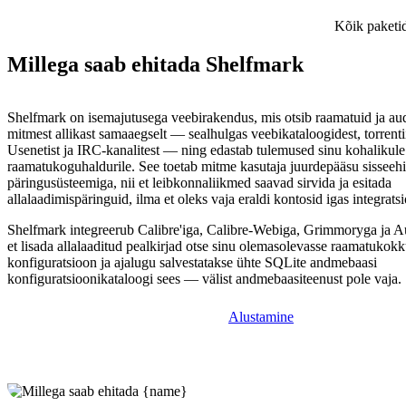
Kõik paketid
Millega saab ehitada Shelfmark
Shelfmark on isemajutusega veebirakendus, mis otsib raamatuid ja au
mitmest allikast samaaegselt — sealhulgas veebikataloogidest, torrentii
Usenetist ja IRC-kanalitest — ning edastab tulemused sinu kohalikule
raamatukoguhaldurile. See toetab mitme kasutaja juurdepääsu sisseehi
päringusüsteemiga, nii et leibkonnaliikmed saavad sirvida ja esitada
allalaadimispäringuid, ilma et oleks vaja eraldi kontosid igas integratsi
Shelfmark integreerub Calibre'iga, Calibre-Webiga, Grimmoryga ja A
et lisada allalaaditud pealkirjad otse sinu olemasolevasse raamatukok
konfiguratsioon ja ajalugu salvestatakse ühte SQLite andmebaasi
konfiguratsioonikataloogi sees — välist andmebaasiteenust pole vaja.
Alustamine