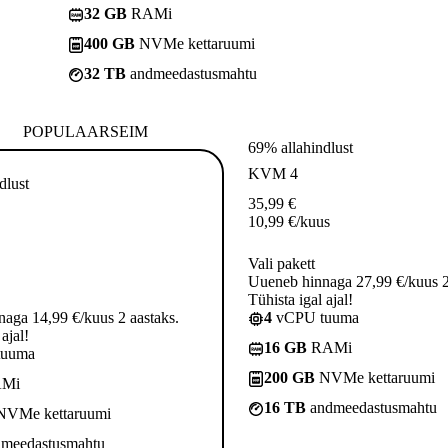
32 GB
RAMi
400 GB
NVMe kettaruumi
32 TB
andmeedastusmahtu
POPULAARSEIM
69% allahindlust
KVM 4
dlust
35,99
€
10,99
€
/kuus
Vali pakett
Uueneb hinnaga 27,99 €/kuus 2
Tühista igal ajal!
aga 14,99 €/kuus 2 aastaks.
4
vCPU tuuma
ajal!
16 GB
RAMi
tuuma
200 GB
NVMe kettaruumi
Mi
16 TB
andmeedastusmahtu
VMe kettaruumi
meedastusmahtu