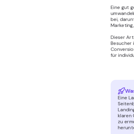
Eine gut g
umwandeln
bei, daru
Marketing,
Dieser Art
Besucher 
Conversio
für indivi
Was
Eine La
Seiten
Landing
klaren
zu ermu
herunt