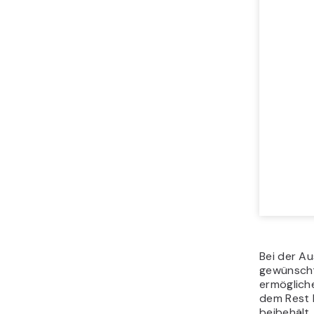
Bei der Au
gewünscht
ermögliche
dem Rest 
beibehält.