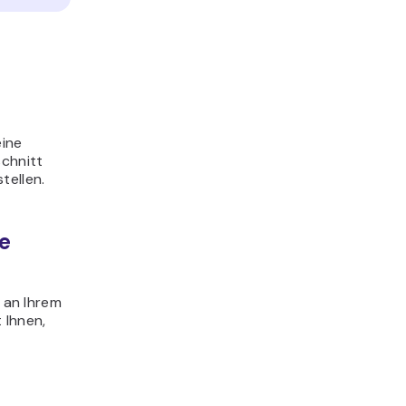
eine
schnitt
tellen.
ie
e an Ihrem
 Ihnen,