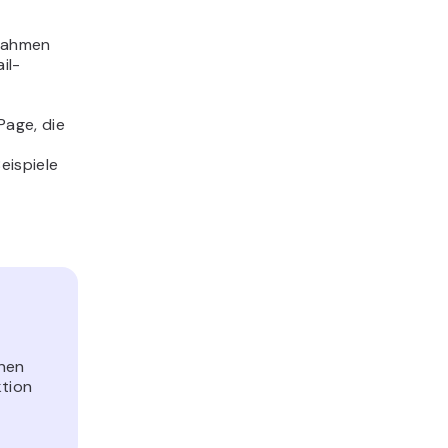
ßnahmen
il-
 Page, die
eispiele
inen
ktion