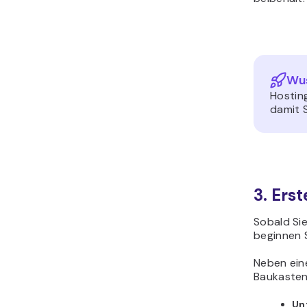
Wus
Hostin
damit 
3. Ers
Sobald Sie
beginnen S
Neben eine
Baukasten
Un