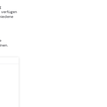
g
n
verfügen
hiedene
e
dnen.