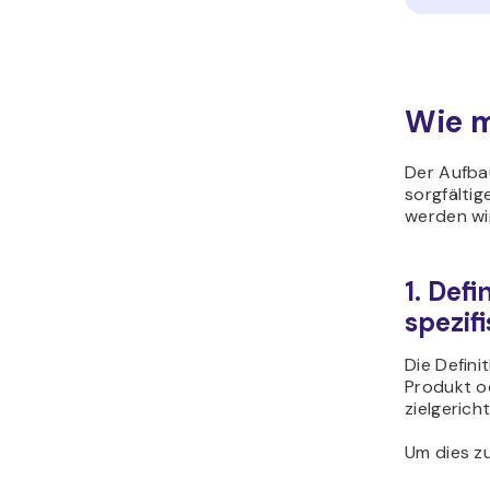
Wie m
Der Aufba
sorgfältig
werden wir
1. Def
spezifi
Die Defini
Produkt od
zielgerich
Um dies zu