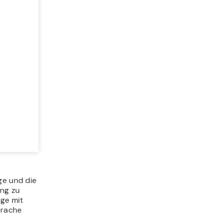
ge und die
ung zu
age mit
prache