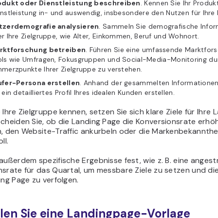
odukt oder Dienstleistung beschreiben
. Kennen Sie Ihr Produk
nstleistung in- und auswendig, insbesondere den Nutzen für Ihre
tzerdemografie analysieren
. Sammeln Sie demografische Info
r Ihre Zielgruppe, wie Alter, Einkommen, Beruf und Wohnort.
rktforschung betreiben
. Führen Sie eine umfassende Marktfor
ols wie Umfragen, Fokusgruppen und Social-Media-Monitoring du
merzpunkte Ihrer Zielgruppe zu verstehen.
ufer-Persona erstellen
. Anhand der gesammelten Informatione
 ein detailliertes Profil Ihres idealen Kunden erstellen.
 Ihre Zielgruppe kennen, setzen Sie sich klare Ziele für Ihre 
scheiden Sie, ob die Landing Page die Konversionsrate erhö
n, den Website-Traffic ankurbeln oder die Markenbekannthe
ll.
außerdem spezifische Ergebnisse fest, wie z. B. eine anges
srate für das Quartal, um messbare Ziele zu setzen und di
ing Page zu verfolgen.
len Sie eine Landingpage-Vorlage