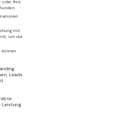
t oder Ihre
 Kunden.
rmationen
schung mit
rch, um die
n können
Landing
hen, Leads
it
trebte
e Leistung