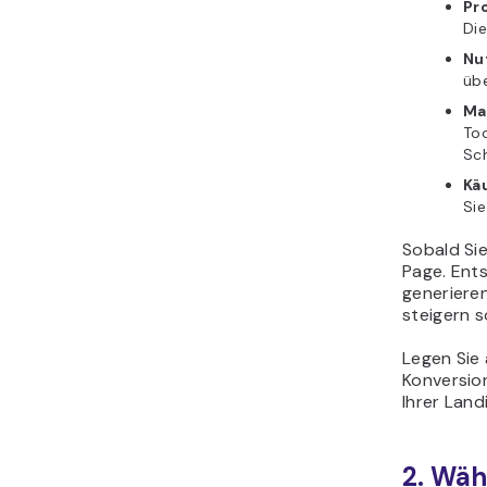
Pr
Die
Nu
übe
Ma
To
Sch
Kä
Sie
Sobald Sie
Page. Ent
generiere
steigern so
Legen Sie 
Konversion
Ihrer Land
2. Wäh