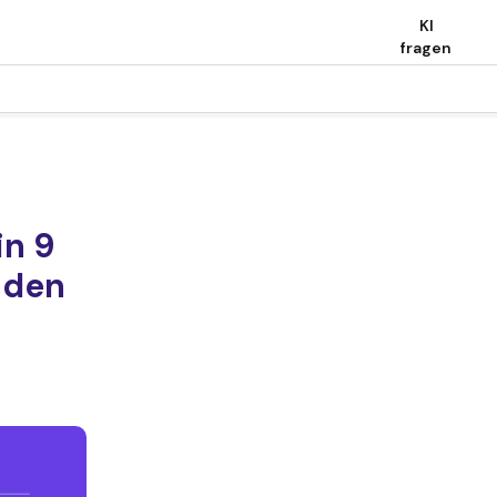
KI
fragen
in 9
 den