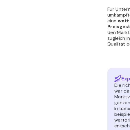
Für Untern
umkämpfte
eine
wett
Preisges
den Markt
zugleich i
Qualität o
Exp
Die ric
war da
Marktv
ganzen
Irrtüme
beispi
wertor
entsch