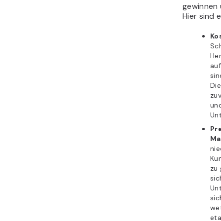
gewinnen 
Hier sind 
Ko
Sch
Her
auf
sin
Die
zuv
und
Un
Pr
Ma
nie
Ku
zu 
sic
Un
sic
we
eta