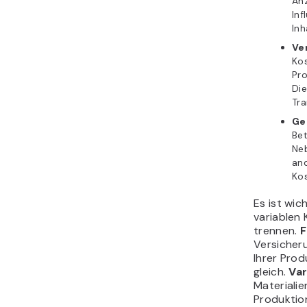
An
Inf
Inh
Ve
Kos
Pro
Die
Tra
Ge
Be
Ne
an
Kos
Es ist wic
variablen
trennen.
F
Versicher
Ihrer Pro
gleich.
Var
Materiali
Produktio