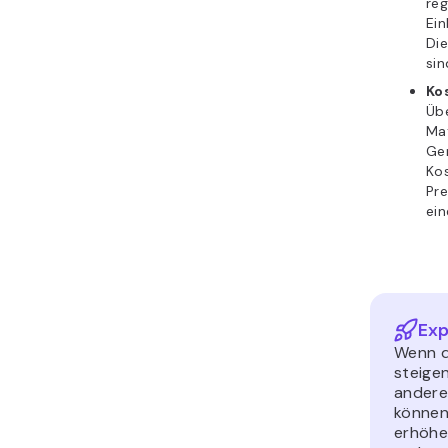
reg
Ein
Die
sin
Ko
Üb
Mat
Ge
Kos
Pr
ein
Exp
Wenn d
steigen
andere
können,
erhöhen