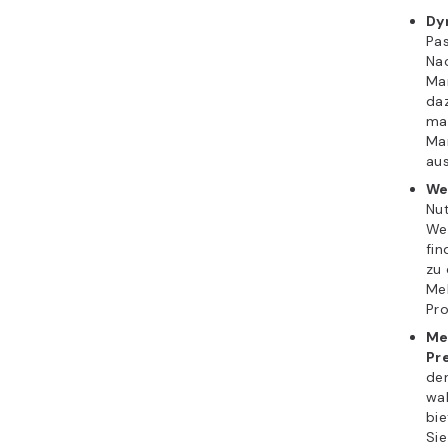
Dy
Pas
Nac
Mar
daz
ma
Ma
aus
We
Nut
Wet
fin
zu 
Meh
Pro
Me
Pr
den
wa
bie
Sie