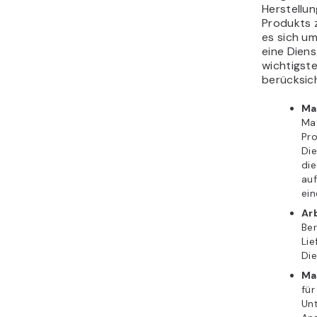
Herstellun
Produkts z
es sich um
eine Diens
wichtigste
berücksich
Ma
Mat
Pro
Die
die
auf
ei
Ar
Ber
Lie
Die
Ma
für
Unt