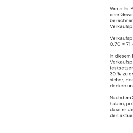
Wenn Ihr 
eine Gewi
berechnen
Verkaufspr
Verkaufspr
0,70 ≈ 71
In diesem 
Verkaufsp
festsetze
30 % zu er
sicher, da
decken und
Nachdem S
haben, prü
dass er d
den aktue