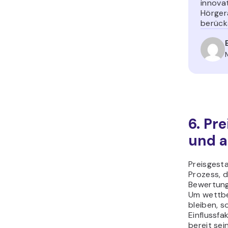
innova
Hörger
berücks
6. Pr
und 
Preisgesta
Prozess, d
Bewertung
Um wettbe
bleiben, s
Einflussfa
bereit sei