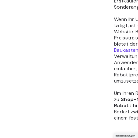
Erstkäufer
Sonderang
Wenn Ihr 
tätigt, is
Website-B
Preisstrat
bietet de
Baukaste
Verwaltun
Anwenden 
einfacher,
Rabattprei
umzusetze
Um Ihren R
zu
Shop-
Rabatt h
Bedarf zw
einem fes