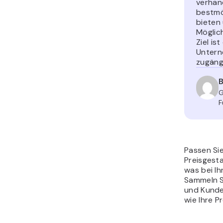
verhand
bestmö
bieten
Möglic
Ziel is
Untern
zugängl
B
G
F
Passen Sie
Preisgesta
was bei Ih
Sammeln S
und Kunde
wie Ihre 