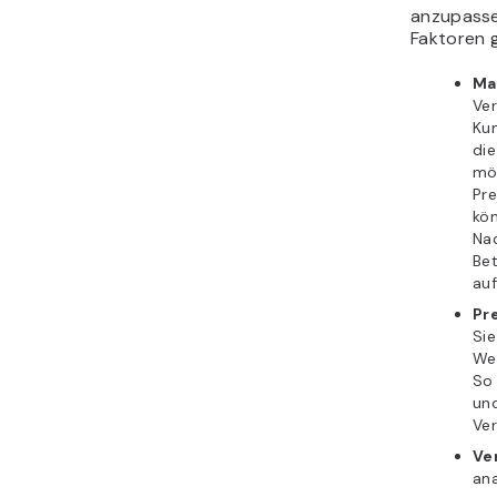
anzupasse
Faktoren 
Ma
Ver
Ku
die
mög
Pre
kön
Nac
Be
auf
Pr
Sie
We
So 
und
Ve
Ve
ana