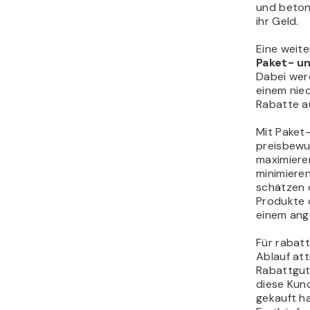
und beton
ihr Geld.
Eine weiter
Paket- u
Dabei wer
einem nie
Rabatte au
Mit Paket
preisbewu
maximieren
minimiere
schätzen 
Produkte 
einem ang
Für rabatt
Ablauf att
Rabattguts
diese Kund
gekauft ha