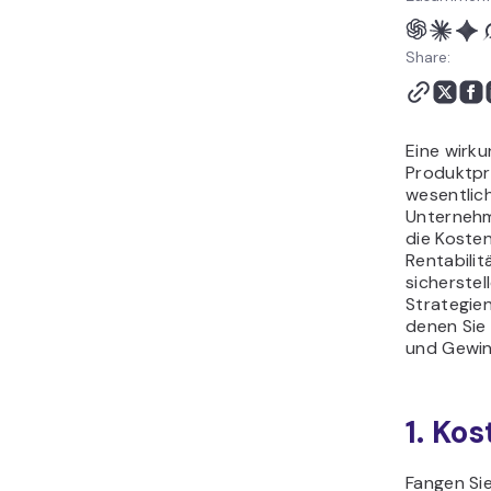
Fazit
FAQ zur Preisgestaltung
Share:
eines Produkts
Eine wirku
Produktpre
wesentlich
Unternehme
die Kosten
Rentabilit
sicherstell
Strategie
denen Sie 
und Gewinn
1. Ko
Fangen Sie