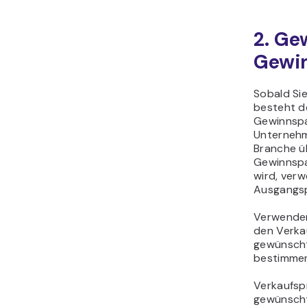
2. G
Gewi
Sobald Si
besteht de
Gewinnspa
Unternehm
Branche üb
Gewinnspa
wird, verw
Ausgangs
Verwenden
den Verkau
gewünsch
bestimme
Verkaufsp
gewünsch