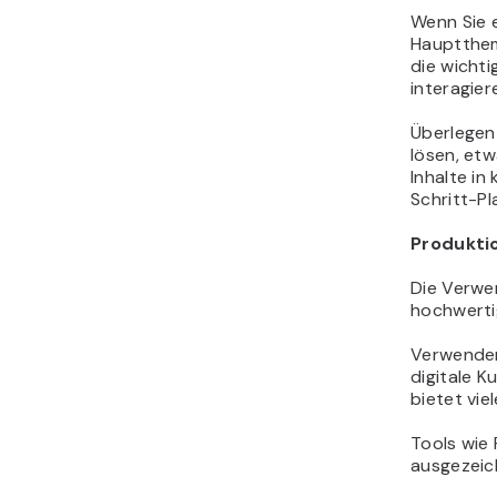
Wenn Sie e
Hauptthem
die wichti
interagie
Überlegen 
lösen, etw
Inhalte in
Schritt-Pl
Produktio
Die Verwen
hochwertig
Verwenden
digitale K
bietet vie
Tools wie 
ausgezeich