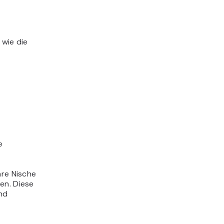
 wie die
e
hre Nische
en. Diese
und