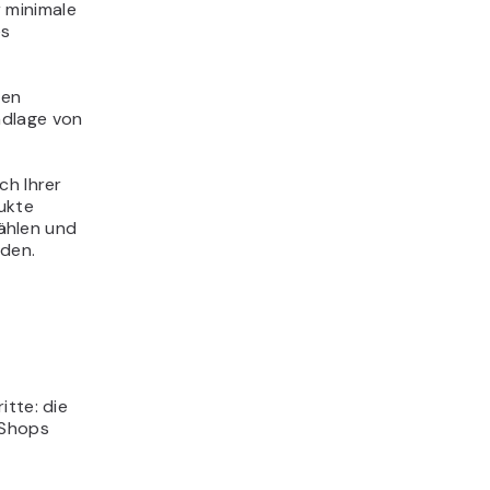
 minimale
es
ben
ndlage von
ch Ihrer
dukte
wählen und
nden.
itte: die
-Shops