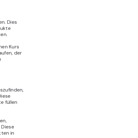
en. Dies
dukte
cen.
inen Kurs
aufen, der
n
szufinden,
Diese
e füllen
en,
 Diese
kten in