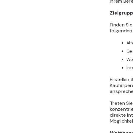
Ihrem Bere
Zielgrup
Finden Sie
folgenden
Alt
Ge
Wo 
Int
Erstellen 
Käuferpers
ansprech
Treten Sie
konzentri
direkte In
Möglichkei
Wettbew