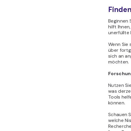
Finden
Beginnen S
hilft Ihne
unerfüllte
Wenn Sie s
über fort
sich an an
möchten.
Forschun
Nutzen Si
was derzei
Tools helf
können.
Schauen S
welche Ni
Recherche 