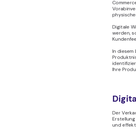
Commerce-
Vorabinve
physische
Digitale W
werden, s
Kundenfee
In diesem 
Produktnis
identifizi
Ihre Prod
Digit
Der Verkau
Erstellun
und effekt