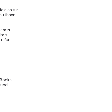
e sich für
mit ihnen
blem zu
Ihre
tt-für-
-Books,
r und
.