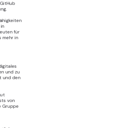
 GitHub
ung.
Fähigkeiten
 in
euten für
s mehr in
digitales
fen und zu
st und den
gut
sts von
ne Gruppe