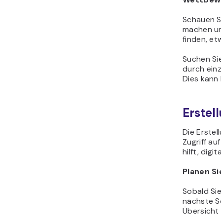
Schauen Si
machen und
finden, e
Suchen Si
durch ein
Dies kann 
Erstel
Die Erstel
Zugriff au
hilft, dig
Planen Si
Sobald Sie
nächste Sc
Übersicht