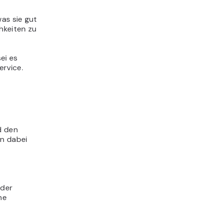
was sie gut
hkeiten zu
ei es
ervice.
d den
en dabei
 der
ne