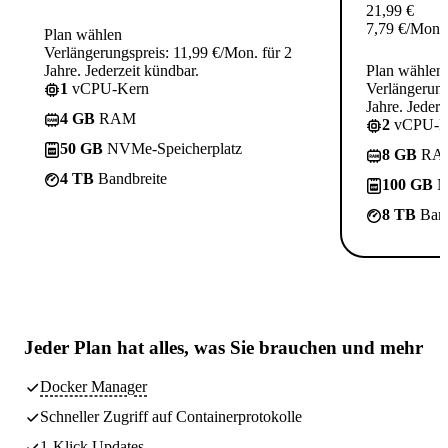
21,99
€
7,79
€
/Mon.
Plan wählen
Verlängerungspreis: 11,99 €/Mon. für 2
Jahre. Jederzeit kündbar.
Plan wählen
1
vCPU-Kern
Verlängerung
Jahre. Jederz
4 GB
RAM
2
vCPU-K
50 GB
NVMe-Speicherplatz
8 GB
RA
4 TB
Bandbreite
100 GB
N
8 TB
Band
Jeder Plan hat
alles, was Sie brauchen
und mehr
Docker Manager
Schneller Zugriff auf Containerprotokolle
1-Klick Updates