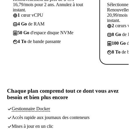
16,79/mois pour 2 ans. Annulez à tout
Sélectionner
instant.
Renouvellem
1
cœur vCPU
20,99/mois p
instant.
4 Go
de RAM
2
cœurs 
50 Go
d'espace disque NVMe
8 Go
de 
4 To
de bande passante
100 Go
d'
8 To
de ba
Chaque plan comprend tout
ce dont vous avez
besoin
et bien plus encore
Gestionnaire Docker
Accès rapide aux journaux des conteneurs
Mises à jour en un clic