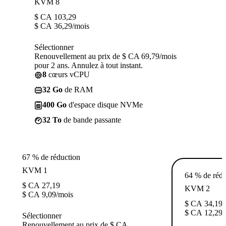
KVM 8
$ CA
103,29
$ CA
36,29
/mois
Sélectionner
Renouvellement au prix de $ CA 69,79/mois
pour 2 ans. Annulez à tout instant.
8
cœurs vCPU
32 Go
de RAM
400 Go
d'espace disque NVMe
32 To
de bande passante
67 % de réduction
KVM 1
64 % de rédu
$ CA
27,19
KVM 2
$ CA
9,09
/mois
$ CA
34,19
$ CA
12,29
/
Sélectionner
Renouvellement au prix de $ CA