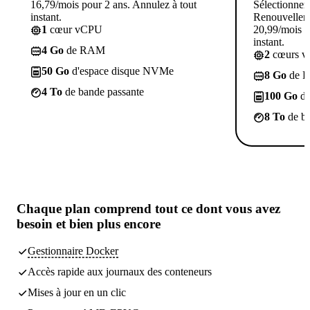
16,79/mois pour 2 ans. Annulez à tout
Sélectionner
instant.
Renouvellem
1
cœur vCPU
20,99/mois p
instant.
4 Go
de RAM
2
cœurs 
50 Go
d'espace disque NVMe
8 Go
de 
4 To
de bande passante
100 Go
d'
8 To
de ba
Chaque plan comprend tout
ce dont vous avez
besoin
et bien plus encore
Gestionnaire Docker
Accès rapide aux journaux des conteneurs
Mises à jour en un clic