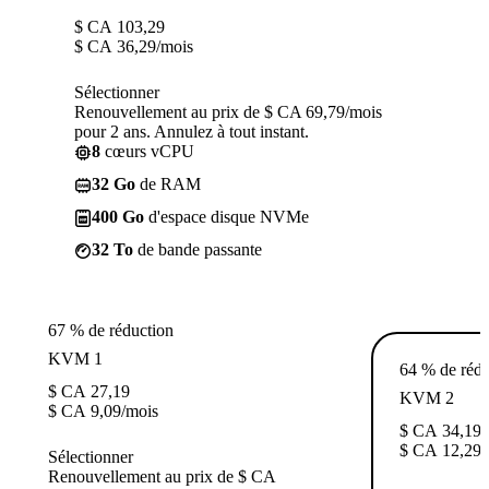
$ CA
103,29
$ CA
36,29
/mois
Sélectionner
Renouvellement au prix de $ CA 69,79/mois
pour 2 ans. Annulez à tout instant.
8
cœurs vCPU
32 Go
de RAM
400 Go
d'espace disque NVMe
32 To
de bande passante
67 % de réduction
KVM 1
64 % de rédu
$ CA
27,19
KVM 2
$ CA
9,09
/mois
$ CA
34,19
$ CA
12,29
/
Sélectionner
Renouvellement au prix de $ CA