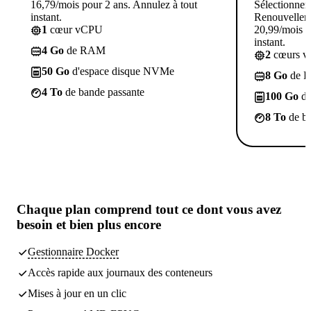
16,79/mois pour 2 ans. Annulez à tout
Sélectionner
instant.
Renouvellem
1
cœur vCPU
20,99/mois p
instant.
4 Go
de RAM
2
cœurs 
50 Go
d'espace disque NVMe
8 Go
de 
4 To
de bande passante
100 Go
d'
8 To
de ba
Chaque plan comprend tout
ce dont vous avez
besoin
et bien plus encore
Gestionnaire Docker
Accès rapide aux journaux des conteneurs
Mises à jour en un clic