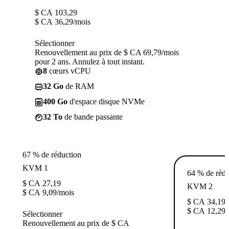
$ CA
103,29
$ CA
36,29
/mois
Sélectionner
Renouvellement au prix de $ CA 69,79/mois
pour 2 ans. Annulez à tout instant.
8
cœurs vCPU
32 Go
de RAM
400 Go
d'espace disque NVMe
32 To
de bande passante
67 % de réduction
KVM 1
64 % de rédu
$ CA
27,19
KVM 2
$ CA
9,09
/mois
$ CA
34,19
$ CA
12,29
/
Sélectionner
Renouvellement au prix de $ CA