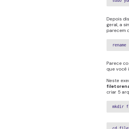
sudo yu
Depois di
geral, a 
parecem c
rename 
Parece co
que você 
Neste exe
filetore
criar 5 ar
mkdir f
cd file