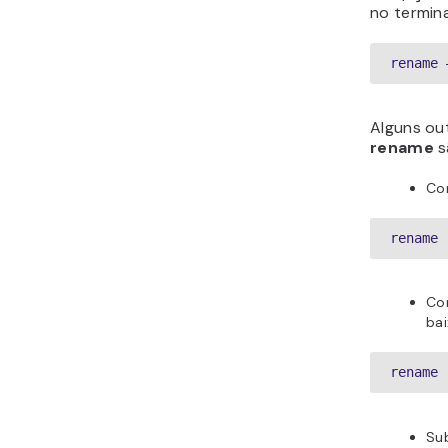
no termin
rename 
Alguns ou
rename
s
Con
rename 
Co
bai
rename 
Su