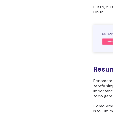
É isto, o
r
Linux.
Resu
Renomear 
tarefa sim
importânc
todo gere
Como vimo
isto. Um m