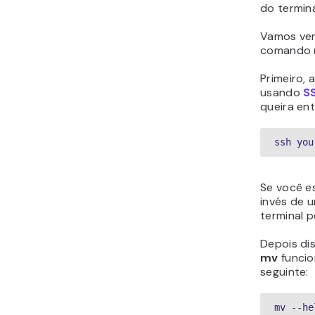
do termina
Vamos ver
comando
Primeiro,
usando
S
queira ent
ssh you
Se você e
invés de u
terminal p
Depois di
mv
funcio
seguinte:
mv --he