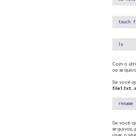
touch f
ls
Com o úl
os arquiv
Se você q
file1.txt
, 
rename 
Se você q
arquivos,
usar o seg