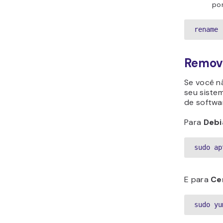
por
rename 
Remov
Se você n
seu siste
de softwar
Para
Debi
sudo ap
E para
Ce
sudo yu