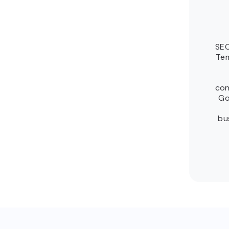
SEO
Tem
con
Go
bu