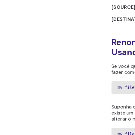
[SOURCE
[DESTINA
Renom
Usan
Se você q
fazer com
mv file
Suponha q
existe um
alterar o
mv file