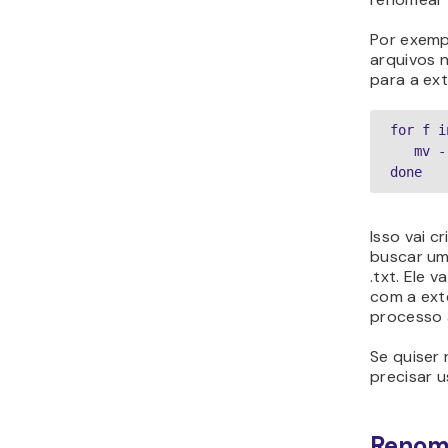
Por exemp
arquivos n
para a ex
for f i
   mv -- "$f" "${f%.txt}.pdf"

done
Isso vai c
buscar um
.txt. Ele 
com a exte
processo 
Se quiser
precisar 
Renome