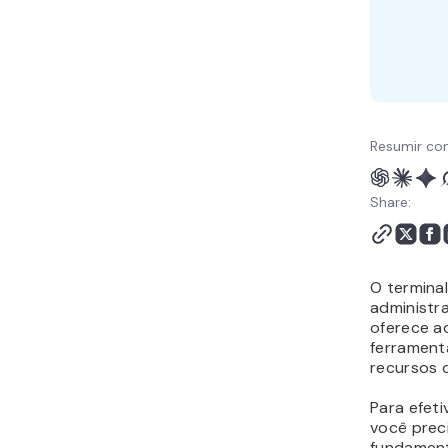
Resumir co
Share:
O terminal
administr
oferece a
ferrament
recursos 
Para efeti
você prec
fundament