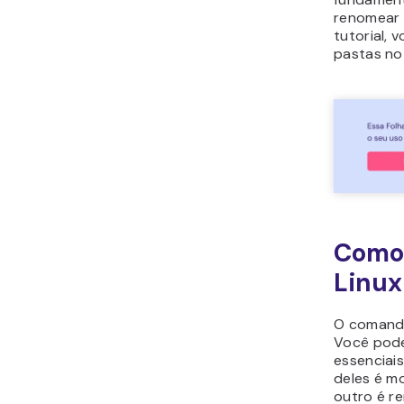
renomear 
tutorial,
pastas no 
Como
Linu
O coman
Você pode
essenciai
deles é mo
outro é r