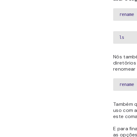
rename 
ls
Nós també
diretório
renomear 
rename 
Também q
uso com a
este coma
E para fin
as opções