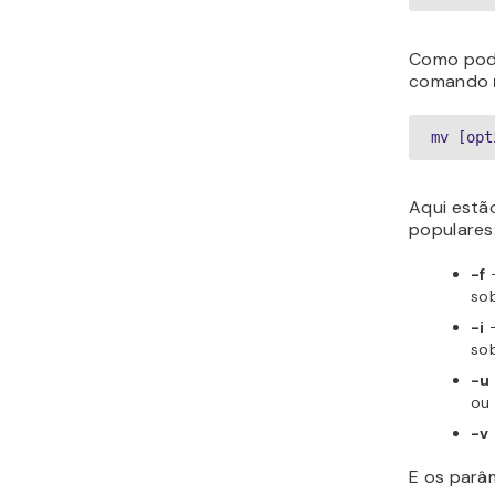
Como pode
comando
mv [opt
Aqui estã
populares
-f
–
sob
-i
–
sob
-u
ou 
-v
E os parâ