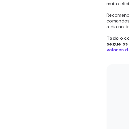
muito efic
Recomend
comandos 
a dia no 
Todo o co
segue os
valores d