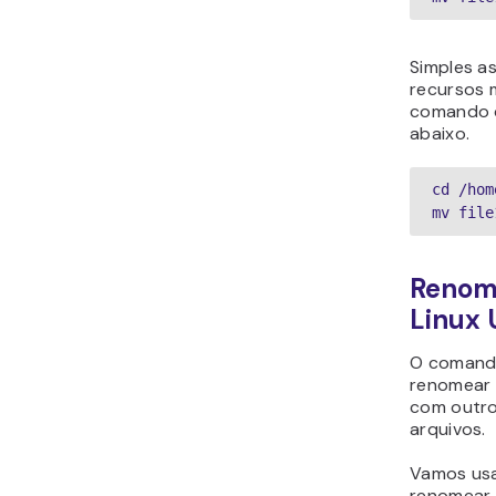
Simples a
recursos 
comando 
abaixo.
cd /hom
mv file
Renome
Linux
O coman
renomear 
com outro
arquivos.
Vamos us
renomear m