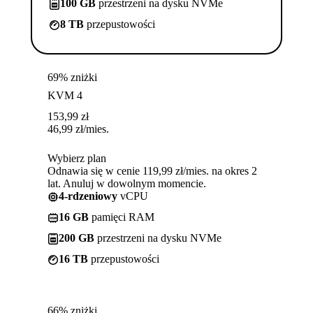
100 GB
przestrzeni na dysku NVMe
8 TB
przepustowości
69% zniżki
KVM 4
153,99
zł
46,99
zł
/mies.
Wybierz plan
Odnawia się w cenie 119,99 zł/mies. na okres 2
lat. Anuluj w dowolnym momencie.
4-rdzeniowy
vCPU
16 GB
pamięci RAM
200 GB
przestrzeni na dysku NVMe
16 TB
przepustowości
66% zniżki