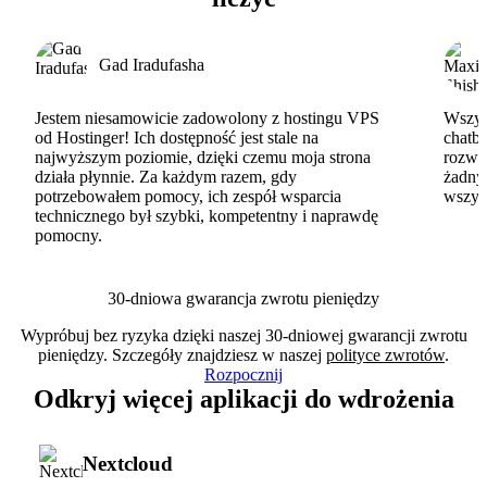
Gad Iradufasha
Jestem niesamowicie zadowolony z hostingu VPS
Wszyst
od Hostinger! Ich dostępność jest stale na
chatbo
najwyższym poziomie, dzięki czemu moja strona
rozwi
działa płynnie. Za każdym razem, gdy
żadny
potrzebowałem pomocy, ich zespół wsparcia
wszys
technicznego był szybki, kompetentny i naprawdę
pomocny.
30-dniowa gwarancja zwrotu pieniędzy
Wypróbuj bez ryzyka dzięki naszej 30-dniowej gwarancji zwrotu
pieniędzy. Szczegóły znajdziesz w naszej
polityce zwrotów
.
Rozpocznij
Odkryj więcej aplikacji do wdrożenia
Nextcloud