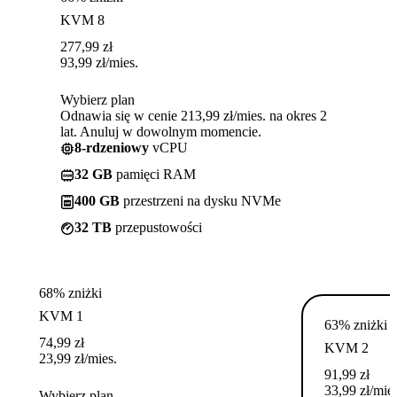
KVM 8
277,99
zł
93,99
zł
/mies.
Wybierz plan
Odnawia się w cenie 213,99 zł/mies. na okres 2
lat. Anuluj w dowolnym momencie.
8-rdzeniowy
vCPU
32 GB
pamięci RAM
400 GB
przestrzeni na dysku NVMe
32 TB
przepustowości
68% zniżki
KVM 1
63% zniżki
74,99
zł
KVM 2
23,99
zł
/mies.
91,99
zł
33,99
zł
/mies
Wybierz plan