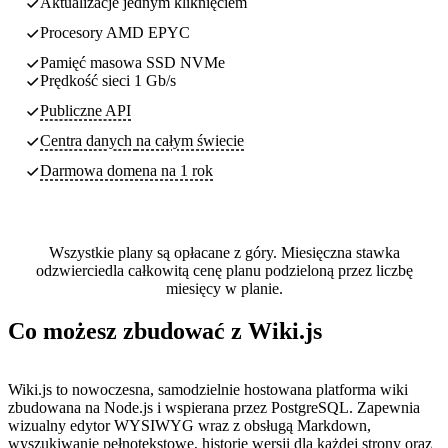
Aktualizacje jednym kliknięciem
Procesory AMD EPYC
Pamięć masowa SSD NVMe
Prędkość sieci 1 Gb/s
Publiczne API
Centra danych
na całym świecie
Darmowa domena na 1 rok
Wszystkie plany są opłacane z góry. Miesięczna stawka
odzwierciedla całkowitą cenę planu podzieloną przez liczbę
miesięcy w planie.
Co możesz zbudować z Wiki.js
Wiki.js to nowoczesna, samodzielnie hostowana platforma wiki
zbudowana na Node.js i wspierana przez PostgreSQL. Zapewnia
wizualny edytor WYSIWYG wraz z obsługą Markdown,
wyszukiwanie pełnotekstowe, historię wersji dla każdej strony oraz