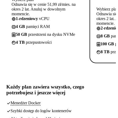
Odnawia się w cenie 51,99 zł/mies. na
okres 2 lat. Anuluj w dowolnym
Wybierz pla
momencie.
Odnawia się 
1-rdzeniowy
vCPU
okres 2 lat.
momencie.
4 GB
pamięci RAM
2-rdzeni
50 GB
przestrzeni na dysku NVMe
8 GB
pam
4 TB
przepustowości
100 GB
pr
8 TB
prze
Każdy plan zawiera
wszystko, czego
potrzebujesz
i jeszcze więcej
Menedżer Docker
Szybki dostęp do logów kontenerów