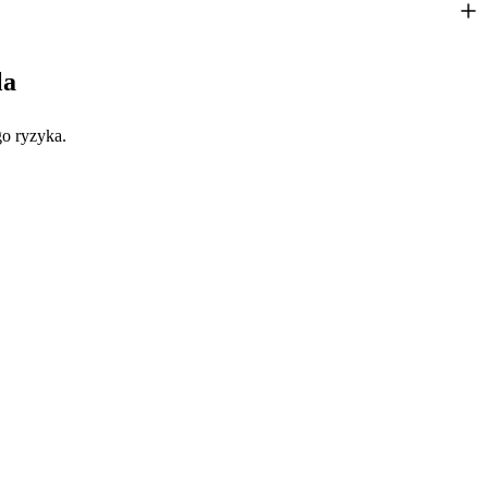
la
go ryzyka.