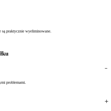
je są praktycznie wyeliminowane.
iłku
nymi problemami.