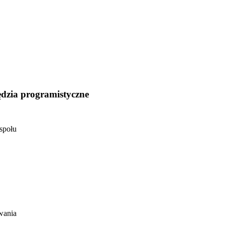
ędzia programistyczne
społu
wania