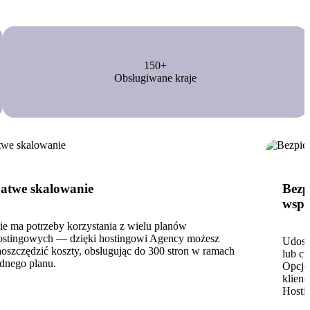
150+
Obsługiwane kraje
atwe skalowanie
Bezp
wspó
ie ma potrzeby korzystania z wielu planów
ostingowych — dzięki hostingowi Agency możesz
Udost
aoszczędzić koszty, obsługując do 300 stron w ramach
lub c
ednego planu.
Opcjo
klienc
Hostin