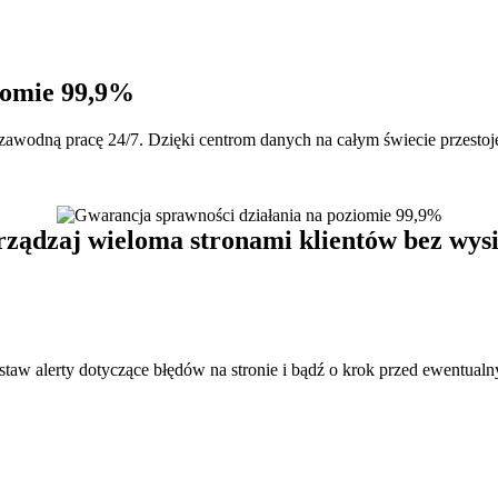
iomie 99,9%
iezawodną pracę 24/7. Dzięki centrom danych na całym świecie przesto
ządzaj wieloma stronami klientów bez wys
taw alerty dotyczące błędów na stronie i bądź o krok przed ewentual