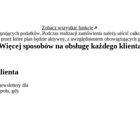
Zobacz wszystkie funkcje
ązujących podatków. Podczas realizacji zamówienia należy uiścić całko
, przez które plan będzie aktywny, z uwzględnieniem obowiązujących 
Więcej sposobów na obsługę każdego klient
lienta
newslettery dla
społu, gdy