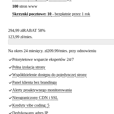
100
stron www
Skrzynki pocztowe: 10
- bezpłatnie przez 1 rok
294,99 zł
RABAT 58%
123,99
zł
/mies.
Na okres 24 miesięcy. zł209.99/mies. przy odnowieniu
Priorytetowe wsparcie ekspertów 24/7
Pełna izolacja strony
Współdzielenie dostępu do pojedynczej strony
Panel klienta bez brandingu
Alerty proaktywnego monitorowania
Nieograniczony CDN i SSL
Kredyty vibe coding:
5
Dedykowany adres IP