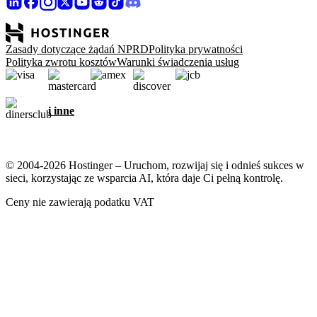
Zasady dotyczące żądań NPRD
Polityka prywatności
Polityka zwrotu kosztów
Warunki świadczenia usług
i inne
© 2004-2026 Hostinger – Uruchom, rozwijaj się i odnieś sukces w
sieci, korzystając ze wsparcia AI, która daje Ci pełną kontrolę.
Ceny nie zawierają podatku VAT
Dbamy o Twoją prywatność
Nasza strona wykorzystuje pliki cookie, które są niezbędne do
prawidłowego działania witryny oraz do zbierania danych o Twojej
interakcji z nią, a także w celach marketingowych. Akceptując,
zgadzasz się na zapisanie plików cookie na swoim urządzeniu w