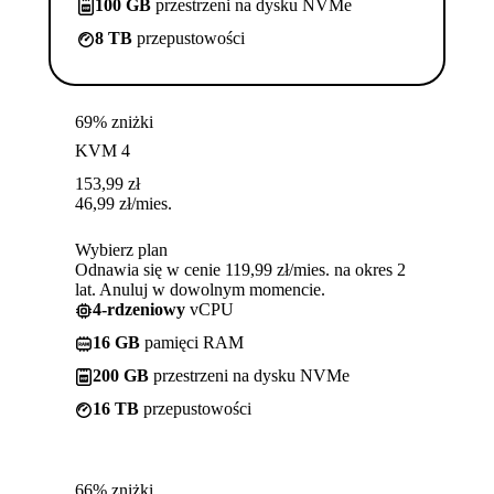
100 GB
przestrzeni na dysku NVMe
8 TB
przepustowości
69% zniżki
KVM 4
153,99
zł
46,99
zł
/mies.
Wybierz plan
Odnawia się w cenie 119,99 zł/mies. na okres 2
lat. Anuluj w dowolnym momencie.
4-rdzeniowy
vCPU
16 GB
pamięci RAM
200 GB
przestrzeni na dysku NVMe
16 TB
przepustowości
66% zniżki