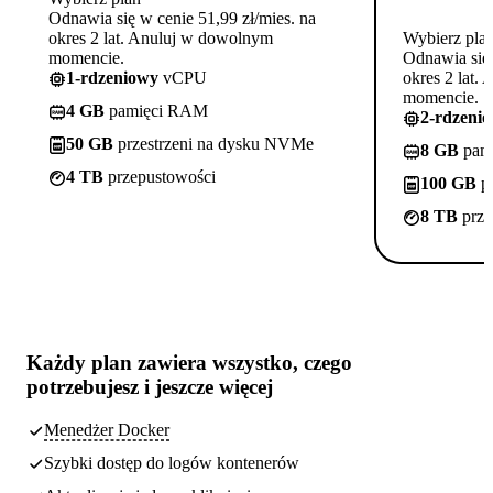
Odnawia się w cenie 51,99 zł/mies. na
okres 2 lat. Anuluj w dowolnym
Wybierz pla
momencie.
Odnawia się 
1-rdzeniowy
vCPU
okres 2 lat.
momencie.
4 GB
pamięci RAM
2-rdzeni
50 GB
przestrzeni na dysku NVMe
8 GB
pam
4 TB
przepustowości
100 GB
pr
8 TB
prze
Każdy plan zawiera
wszystko, czego
potrzebujesz
i jeszcze więcej
Menedżer Docker
Szybki dostęp do logów kontenerów