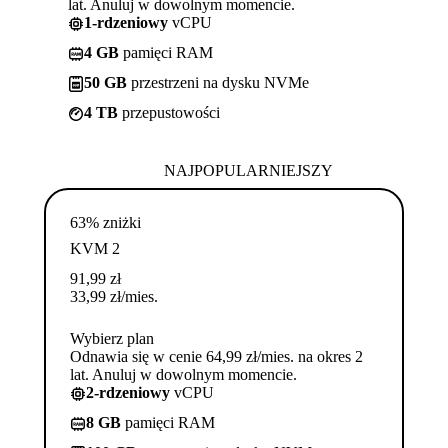
lat. Anuluj w dowolnym momencie.
1-rdzeniowy
vCPU
4 GB
pamięci RAM
50 GB
przestrzeni na dysku NVMe
4 TB
przepustowości
NAJPOPULARNIEJSZY
63% zniżki
KVM 2
91,99
zł
33,99
zł
/mies.
Wybierz plan
Odnawia się w cenie 64,99 zł/mies. na okres 2
lat. Anuluj w dowolnym momencie.
2-rdzeniowy
vCPU
8 GB
pamięci RAM