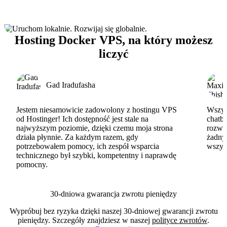
Hosting Docker VPS, na który możesz
liczyć
Gad Iradufasha
Jestem niesamowicie zadowolony z hostingu VPS
Wszyst
od Hostinger! Ich dostępność jest stale na
chatbo
najwyższym poziomie, dzięki czemu moja strona
rozwi
działa płynnie. Za każdym razem, gdy
żadny
potrzebowałem pomocy, ich zespół wsparcia
wszys
technicznego był szybki, kompetentny i naprawdę
pomocny.
30-dniowa gwarancja zwrotu pieniędzy
Wypróbuj bez ryzyka dzięki naszej 30-dniowej gwarancji zwrotu
pieniędzy. Szczegóły znajdziesz w naszej
polityce zwrotów
.