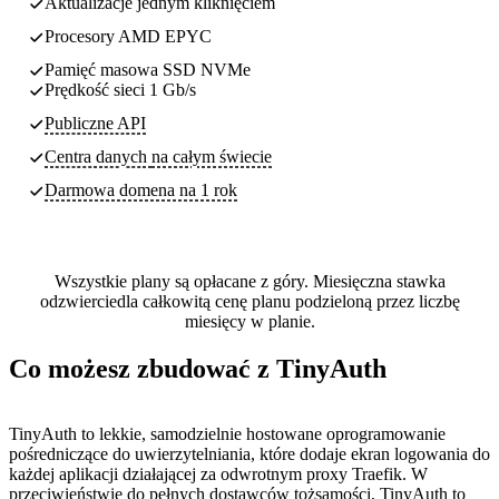
Aktualizacje jednym kliknięciem
Procesory AMD EPYC
Pamięć masowa SSD NVMe
Prędkość sieci 1 Gb/s
Publiczne API
Centra danych
na całym świecie
Darmowa domena na 1 rok
Wszystkie plany są opłacane z góry. Miesięczna stawka
odzwierciedla całkowitą cenę planu podzieloną przez liczbę
miesięcy w planie.
Co możesz zbudować z TinyAuth
TinyAuth to lekkie, samodzielnie hostowane oprogramowanie
pośredniczące do uwierzytelniania, które dodaje ekran logowania do
każdej aplikacji działającej za odwrotnym proxy Traefik. W
przeciwieństwie do pełnych dostawców tożsamości, TinyAuth to