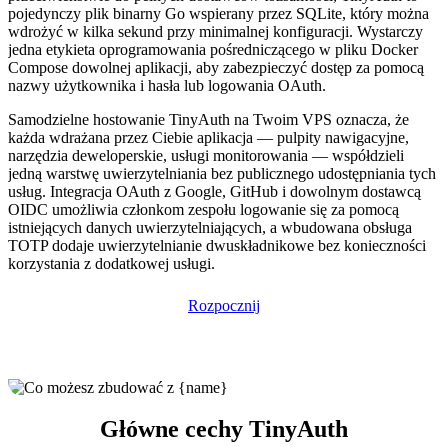
pojedynczy plik binarny Go wspierany przez SQLite, który można
wdrożyć w kilka sekund przy minimalnej konfiguracji. Wystarczy
jedna etykieta oprogramowania pośredniczącego w pliku Docker
Compose dowolnej aplikacji, aby zabezpieczyć dostęp za pomocą
nazwy użytkownika i hasła lub logowania OAuth.
Samodzielne hostowanie TinyAuth na Twoim VPS oznacza, że
każda wdrażana przez Ciebie aplikacja — pulpity nawigacyjne,
narzędzia deweloperskie, usługi monitorowania — współdzieli
jedną warstwę uwierzytelniania bez publicznego udostępniania tych
usług. Integracja OAuth z Google, GitHub i dowolnym dostawcą
OIDC umożliwia członkom zespołu logowanie się za pomocą
istniejących danych uwierzytelniających, a wbudowana obsługa
TOTP dodaje uwierzytelnianie dwuskładnikowe bez konieczności
korzystania z dodatkowej usługi.
Rozpocznij
Główne cechy TinyAuth