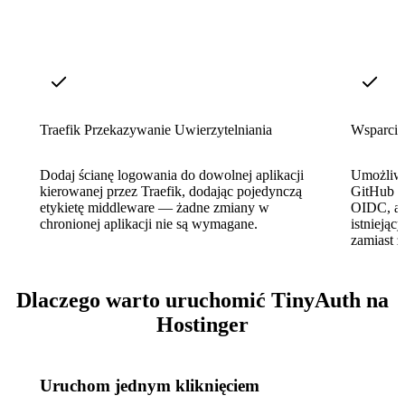
Traefik Przekazywanie Uwierzytelniania
Wsparcie
Dodaj ścianę logowania do dowolnej aplikacji
Umożliw 
kierowanej przez Traefik, dodając pojedynczą
GitHub l
etykietę middleware — żadne zmiany w
OIDC, ab
chronionej aplikacji nie są wymagane.
istniejąc
zamiast z
Dlaczego warto uruchomić TinyAuth na
Hostinger
Uruchom jednym kliknięciem