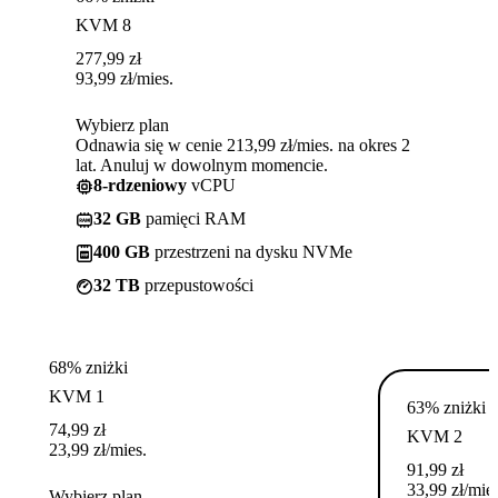
KVM 8
277,99
zł
93,99
zł
/mies.
Wybierz plan
Odnawia się w cenie 213,99 zł/mies. na okres 2
lat. Anuluj w dowolnym momencie.
8-rdzeniowy
vCPU
32 GB
pamięci RAM
400 GB
przestrzeni na dysku NVMe
32 TB
przepustowości
68% zniżki
KVM 1
63% zniżki
74,99
zł
KVM 2
23,99
zł
/mies.
91,99
zł
33,99
zł
/mies
Wybierz plan