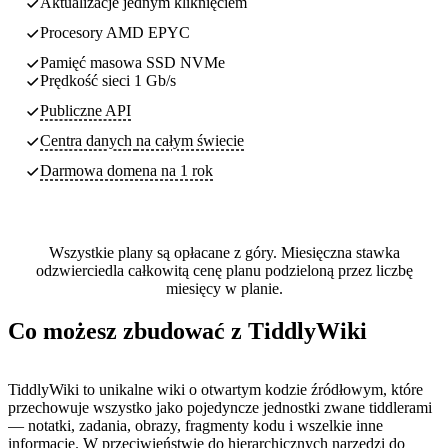
Aktualizacje jednym kliknięciem
Procesory AMD EPYC
Pamięć masowa SSD NVMe
Prędkość sieci 1 Gb/s
Publiczne API
Centra danych
na całym świecie
Darmowa domena na 1 rok
Wszystkie plany są opłacane z góry. Miesięczna stawka
odzwierciedla całkowitą cenę planu podzieloną przez liczbę
miesięcy w planie.
Co możesz zbudować z TiddlyWiki
TiddlyWiki to unikalne wiki o otwartym kodzie źródłowym, które
przechowuje wszystko jako pojedyncze jednostki zwane tiddlerami
— notatki, zadania, obrazy, fragmenty kodu i wszelkie inne
informacje. W przeciwieństwie do hierarchicznych narzędzi do