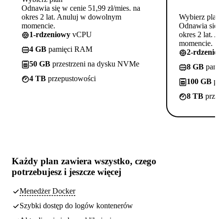
Odnawia się w cenie 51,99 zł/mies. na
okres 2 lat. Anuluj w dowolnym
Wybierz pla
momencie.
Odnawia się 
1-rdzeniowy
vCPU
okres 2 lat.
momencie.
4 GB
pamięci RAM
2-rdzeni
50 GB
przestrzeni na dysku NVMe
8 GB
pam
4 TB
przepustowości
100 GB
pr
8 TB
prze
Każdy plan zawiera
wszystko, czego
potrzebujesz
i jeszcze więcej
Menedżer Docker
Szybki dostęp do logów kontenerów