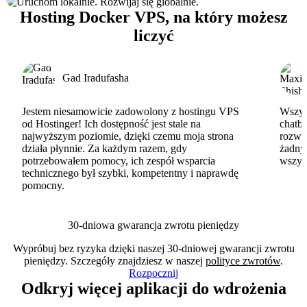
Hosting Docker VPS, na który możesz
liczyć
Gad Iradufasha
Jestem niesamowicie zadowolony z hostingu VPS
Wszyst
od Hostinger! Ich dostępność jest stale na
chatbo
najwyższym poziomie, dzięki czemu moja strona
rozwi
działa płynnie. Za każdym razem, gdy
żadny
potrzebowałem pomocy, ich zespół wsparcia
wszys
technicznego był szybki, kompetentny i naprawdę
pomocny.
30-dniowa gwarancja zwrotu pieniędzy
Wypróbuj bez ryzyka dzięki naszej 30-dniowej gwarancji zwrotu
pieniędzy. Szczegóły znajdziesz w naszej
polityce zwrotów
.
Rozpocznij
Odkryj więcej aplikacji do wdrożenia