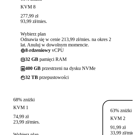
KVM 8
277,99
zł
93,99
zł
/mies.
Wybierz plan
Odnawia się w cenie 213,99 zł/mies. na okres 2
lat. Anuluj w dowolnym momencie.
8-rdzeniowy
vCPU
32 GB
pamięci RAM
400 GB
przestrzeni na dysku NVMe
32 TB
przepustowości
68% zniżki
KVM 1
63% zniżki
74,99
zł
KVM 2
23,99
zł
/mies.
91,99
zł
33,99
zł
/mies
Wybierz plan