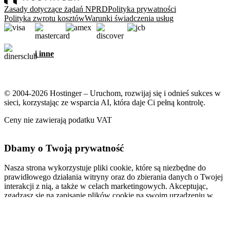
Zasady dotyczące żądań NPRD
Polityka prywatności
Polityka zwrotu kosztów
Warunki świadczenia usług
i inne
© 2004-2026 Hostinger – Uruchom, rozwijaj się i odnieś sukces w
sieci, korzystając ze wsparcia AI, która daje Ci pełną kontrolę.
Ceny nie zawierają podatku VAT
Dbamy o Twoją prywatność
Nasza strona wykorzystuje pliki cookie, które są niezbędne do
prawidłowego działania witryny oraz do zbierania danych o Twojej
interakcji z nią, a także w celach marketingowych. Akceptując,
zgadzasz się na zapisanie plików cookie na swoim urządzeniu w
celu wyświetlania spersonalizowanych reklam, personalizacji i
analiz, zgodnie z naszą
Polityką plików cookie
.