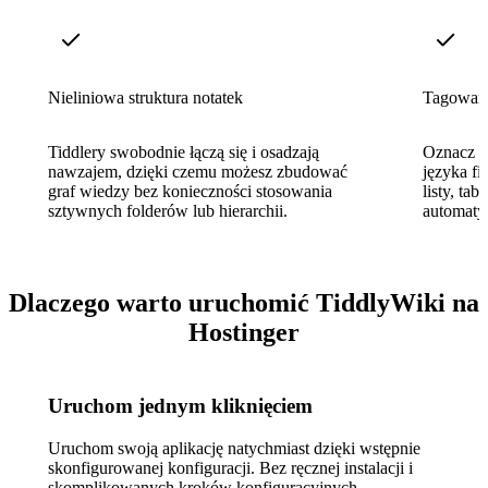
Nieliniowa struktura notatek
Tagowanie
Tiddlery swobodnie łączą się i osadzają
Oznacz do
nawzajem, dzięki czemu możesz zbudować
języka fi
graf wiedzy bez konieczności stosowania
listy, tab
sztywnych folderów lub hierarchii.
automatyc
Dlaczego warto uruchomić TiddlyWiki na
Hostinger
Uruchom jednym kliknięciem
Uruchom swoją aplikację natychmiast dzięki wstępnie
skonfigurowanej konfiguracji. Bez ręcznej instalacji i
skomplikowanych kroków konfiguracyjnych.