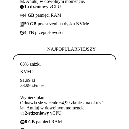
lat. Anuluj w dowolnym momencie.
1-rdzeniowy
vCPU
4 GB
pamięci RAM
50 GB
przestrzeni na dysku NVMe
4 TB
przepustowości
NAJPOPULARNIEJSZY
63% zniżki
KVM 2
91,99
zł
33,99
zł
/mies.
Wybierz plan
Odnawia się w cenie 64,99 zł/mies. na okres 2
lat. Anuluj w dowolnym momencie.
2-rdzeniowy
vCPU
8 GB
pamięci RAM