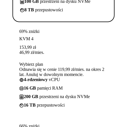
100 GB
przestrzeni na dysku NVMe
8 TB
przepustowości
69% zniżki
KVM 4
153,99
zł
46,99
zł
/mies.
Wybierz plan
Odnawia się w cenie 119,99 zł/mies. na okres 2
lat. Anuluj w dowolnym momencie.
4-rdzeniowy
vCPU
16 GB
pamięci RAM
200 GB
przestrzeni na dysku NVMe
16 TB
przepustowości
66% zniżki