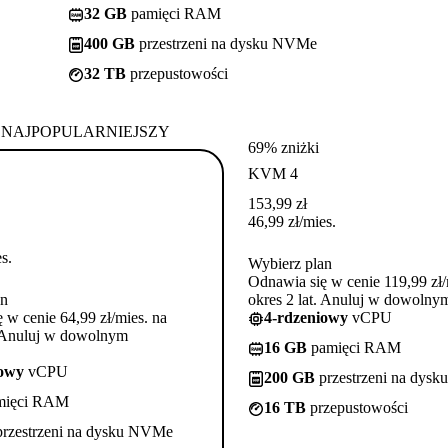
32 GB
pamięci RAM
400 GB
przestrzeni na dysku NVMe
32 TB
przepustowości
NAJPOPULARNIEJSZY
69% zniżki
KVM 4
153,99
zł
46,99
zł
/mies.
s.
Wybierz plan
Odnawia się w cenie 119,99 zł/
an
okres 2 lat. Anuluj w dowoln
 w cenie 64,99 zł/mies. na
4-rdzeniowy
vCPU
. Anuluj w dowolnym
16 GB
pamięci RAM
iowy
vCPU
200 GB
przestrzeni na dys
mięci RAM
16 TB
przepustowości
rzestrzeni na dysku NVMe