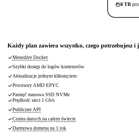
8 TB
prz
Każdy plan zawiera
wszystko, czego potrzebujesz
i 
Menedżer Docker
Szybki dostęp do logów kontenerów
Aktualizacje jednym kliknięciem
Procesory AMD EPYC
Pamięć masowa SSD NVMe
Prędkość sieci 1 Gb/s
Publiczne API
Centra danych
na całym świecie
Darmowa domena na 1 rok