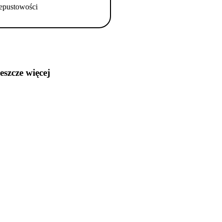
epustowości
jeszcze więcej