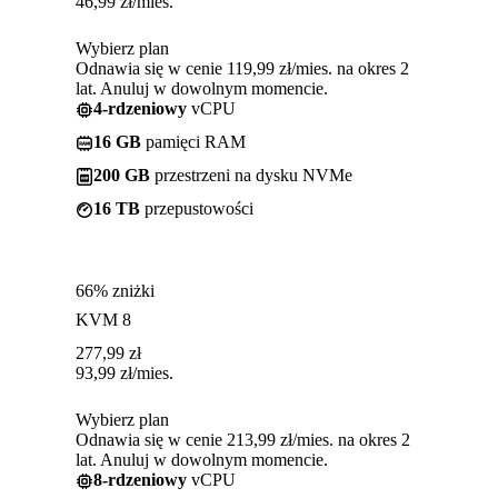
46,99
zł
/mies.
Wybierz plan
Odnawia się w cenie 119,99 zł/mies. na okres 2
lat. Anuluj w dowolnym momencie.
4-rdzeniowy
vCPU
16 GB
pamięci RAM
200 GB
przestrzeni na dysku NVMe
16 TB
przepustowości
66% zniżki
KVM 8
277,99
zł
93,99
zł
/mies.
Wybierz plan
Odnawia się w cenie 213,99 zł/mies. na okres 2
lat. Anuluj w dowolnym momencie.
8-rdzeniowy
vCPU