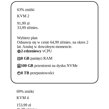
63% zniżki
KVM 2
91,99
zł
33,99
zł
/mies.
Wybierz plan
Odnawia się w cenie 64,99 zł/mies. na okres 2
lat. Anuluj w dowolnym momencie.
2-rdzeniowy
vCPU
8 GB
pamięci RAM
100 GB
przestrzeni na dysku NVMe
8 TB
przepustowości
69% zniżki
KVM 4
153,99
zł