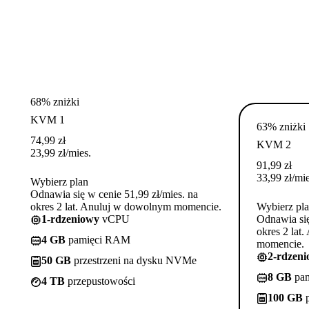
68% zniżki
KVM 1
63% zniżki
74,99
zł
KVM 2
23,99
zł
/mies.
91,99
zł
33,99
zł
/mie
Wybierz plan
Odnawia się w cenie 51,99 zł/mies. na
okres 2 lat. Anuluj w dowolnym momencie.
Wybierz pl
1-rdzeniowy
vCPU
Odnawia się
okres 2 lat
4 GB
pamięci RAM
momencie.
2-rdzen
50 GB
przestrzeni na dysku NVMe
8 GB
pa
4 TB
przepustowości
100 GB
p