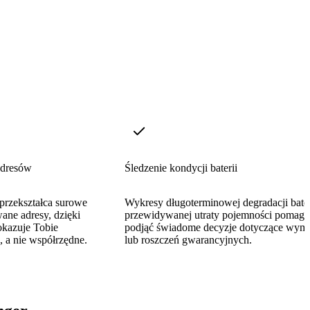
adresów
Śledzenie kondycji baterii
rzekształca surowe
Wykresy długoterminowej degradacji bateri
ne adresy, dzięki
przewidywanej utraty pojemności pomaga
okazuje Tobie
podjąć świadome decyzje dotyczące wym
, a nie współrzędne.
lub roszczeń gwarancyjnych.