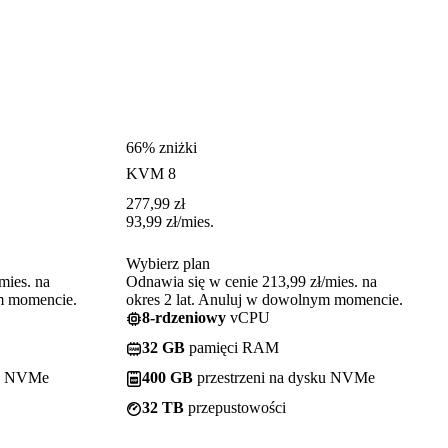
66% zniżki
KVM 8
277,99
zł
93,99
zł
/mies.
Wybierz plan
mies. na
Odnawia się w cenie 213,99 zł/mies. na
ym momencie.
okres 2 lat. Anuluj w dowolnym momencie.
8-rdzeniowy
vCPU
32 GB
pamięci RAM
ku NVMe
400 GB
przestrzeni na dysku NVMe
32 TB
przepustowości