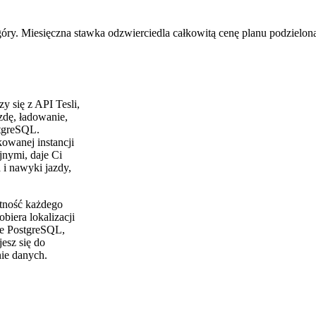
óry. Miesięczna stawka odzwierciedla całkowitą cenę planu podzieloną
zy się z API Tesli,
zdę, ładowanie,
stgreSQL.
owanej instancji
nymi, daje Ci
 i nawyki jazdy,
tność każdego
biera lokalizacji
ne PostgreSQL,
esz się do
nie danych.