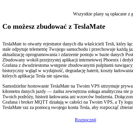
Wszystkie plany są opłacane z g
Co możesz zbudować z TeslaMate
TeslaMate to otwarty rejestrator danych dla właścicieli Tesli, który łąc
stale odpytuje telemetrię Twojego samochodu i przechowuje każdą ja
aktualizację oprogramowania i zdarzenie postoju w bazie danych Po
Zbudowany wokół przejrzystej aplikacji internetowej Phoenix i dedyk
Grafana z dwudziestoma wstępnie zbudowanymi pulpitami nawigacyj
historyczny wgląd w wydajność, degradację baterii, koszty ładowania
których aplikacja Tesla nie ujawnia.
Samodzielne hostowanie TeslaMate na Twoim VPS utrzymuje prywa
kilometra danych jazdy — żadna zewnętrzna usługa analityczna nie po
Twoich podróży, historii ładowania ani wzorców budzenia. Dołączo
Grafana i broker MQTT działają w całości na Twoim VPS, a Ty loguj
TeslaMate raz za pomocą swojego konta Tesla, aby rozpocząć zbiera
Rozpocznij