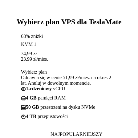
Wybierz plan VPS dla TeslaMate
68% zniżki
KVM 1
74,99
zł
23,99
zł
/mies.
Wybierz plan
Odnawia się w cenie 51,99 zł/mies. na okres 2
lat. Anuluj w dowolnym momencie.
1-rdzeniowy
vCPU
4 GB
pamięci RAM
50 GB
przestrzeni na dysku NVMe
4 TB
przepustowości
NAJPOPULARNIEJSZY