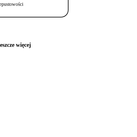
epustowości
jeszcze więcej