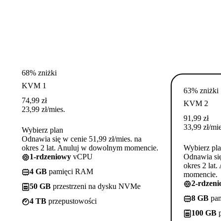
68% zniżki
KVM 1
63% zniżki
74,99
zł
KVM 2
23,99
zł
/mies.
91,99
zł
33,99
zł
/mie
Wybierz plan
Odnawia się w cenie 51,99 zł/mies. na
okres 2 lat. Anuluj w dowolnym momencie.
Wybierz pl
1-rdzeniowy
vCPU
Odnawia się
okres 2 lat
4 GB
pamięci RAM
momencie.
2-rdzen
50 GB
przestrzeni na dysku NVMe
8 GB
pa
4 TB
przepustowości
100 GB
p