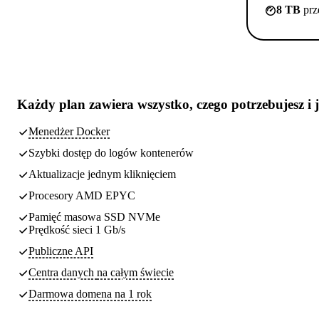
8 TB
prz
Każdy plan zawiera
wszystko, czego potrzebujesz
i 
Menedżer Docker
Szybki dostęp do logów kontenerów
Aktualizacje jednym kliknięciem
Procesory AMD EPYC
Pamięć masowa SSD NVMe
Prędkość sieci 1 Gb/s
Publiczne API
Centra danych
na całym świecie
Darmowa domena na 1 rok