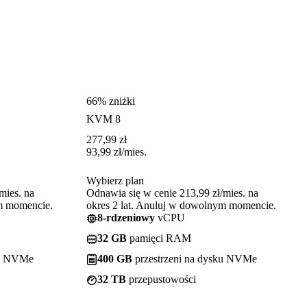
66% zniżki
KVM 8
277,99
zł
93,99
zł
/mies.
Wybierz plan
mies. na
Odnawia się w cenie 213,99 zł/mies. na
ym momencie.
okres 2 lat. Anuluj w dowolnym momencie.
8-rdzeniowy
vCPU
32 GB
pamięci RAM
ku NVMe
400 GB
przestrzeni na dysku NVMe
32 TB
przepustowości