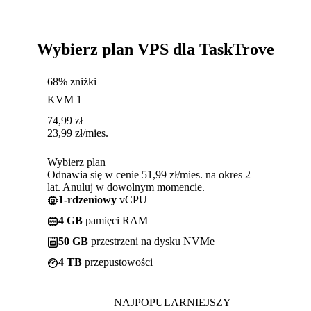
Wybierz plan VPS dla TaskTrove
68% zniżki
KVM 1
74,99
zł
23,99
zł
/mies.
Wybierz plan
Odnawia się w cenie 51,99 zł/mies. na okres 2
lat. Anuluj w dowolnym momencie.
1-rdzeniowy
vCPU
4 GB
pamięci RAM
50 GB
przestrzeni na dysku NVMe
4 TB
przepustowości
NAJPOPULARNIEJSZY