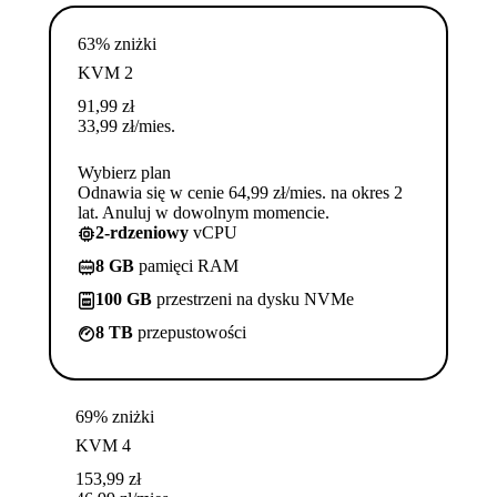
63% zniżki
KVM 2
91,99
zł
33,99
zł
/mies.
Wybierz plan
Odnawia się w cenie 64,99 zł/mies. na okres 2
lat. Anuluj w dowolnym momencie.
2-rdzeniowy
vCPU
8 GB
pamięci RAM
100 GB
przestrzeni na dysku NVMe
8 TB
przepustowości
69% zniżki
KVM 4
153,99
zł