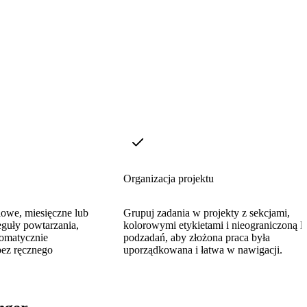
Organizacja projektu
owe, miesięczne lub
Grupuj zadania w projekty z sekcjami,
eguły powtarzania,
kolorowymi etykietami i nieograniczoną l
tomatycznie
podzadań, aby złożona praca była
bez ręcznego
uporządkowana i łatwa w nawigacji.