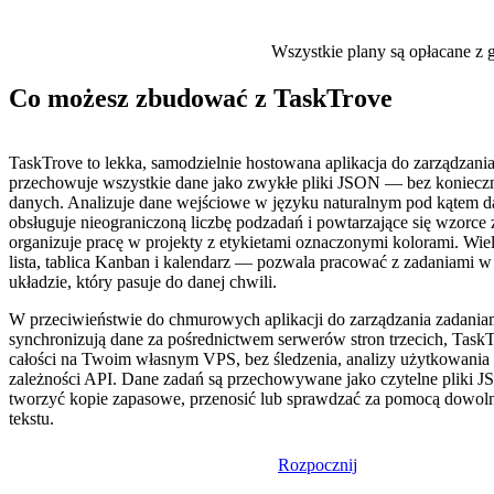
Wszystkie plany są opłacane z g
Co możesz zbudować z TaskTrove
TaskTrove to lekka, samodzielnie hostowana aplikacja do zarządzania
przechowuje wszystkie dane jako zwykłe pliki JSON — bez konieczn
danych. Analizuje dane wejściowe w języku naturalnym pod kątem da
obsługuje nieograniczoną liczbę podzadań i powtarzające się wzorce 
organizuje pracę w projekty z etykietami oznaczonymi kolorami. W
lista, tablica Kanban i kalendarz — pozwala pracować z zadaniami
układzie, który pasuje do danej chwili.
W przeciwieństwie do chmurowych aplikacji do zarządzania zadaniam
synchronizują dane za pośrednictwem serwerów stron trzecich, TaskT
całości na Twoim własnym VPS, bez śledzenia, analizy użytkowania
zależności API. Dane zadań są przechowywane jako czytelne pliki 
tworzyć kopie zapasowe, przenosić lub sprawdzać za pomocą dowol
tekstu.
Rozpocznij