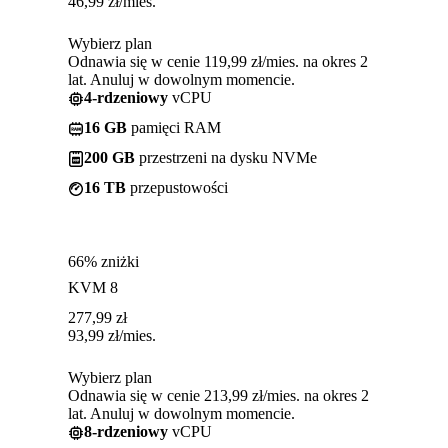
46,99
zł
/mies.
Wybierz plan
Odnawia się w cenie 119,99 zł/mies. na okres 2
lat. Anuluj w dowolnym momencie.
4-rdzeniowy
vCPU
16 GB
pamięci RAM
200 GB
przestrzeni na dysku NVMe
16 TB
przepustowości
66% zniżki
KVM 8
277,99
zł
93,99
zł
/mies.
Wybierz plan
Odnawia się w cenie 213,99 zł/mies. na okres 2
lat. Anuluj w dowolnym momencie.
8-rdzeniowy
vCPU