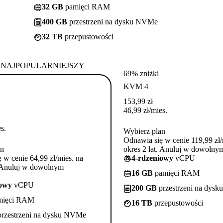
32 GB
pamięci RAM
400 GB
przestrzeni na dysku NVMe
32 TB
przepustowości
NAJPOPULARNIEJSZY
69% zniżki
KVM 4
153,99
zł
46,99
zł
/mies.
s.
Wybierz plan
Odnawia się w cenie 119,99 zł/
an
okres 2 lat. Anuluj w dowoln
 w cenie 64,99 zł/mies. na
4-rdzeniowy
vCPU
. Anuluj w dowolnym
16 GB
pamięci RAM
iowy
vCPU
200 GB
przestrzeni na dys
mięci RAM
16 TB
przepustowości
rzestrzeni na dysku NVMe