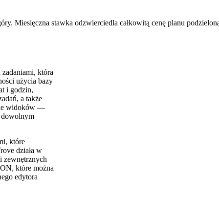
óry. Miesięczna stawka odzwierciedla całkowitą cenę planu podzieloną
 zadaniami, która
ości użycia bazy
t i godzin,
zadań, a także
iele widoków —
 w dowolnym
i, które
rove działa w
 i zewnętrznych
JSON, które można
nego edytora