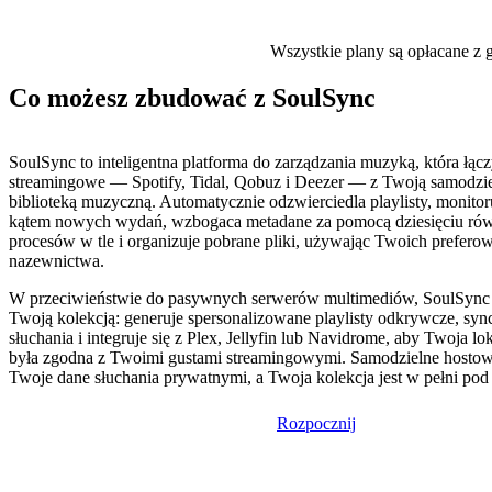
Wszystkie plany są opłacane z g
Co możesz zbudować z SoulSync
SoulSync to inteligentna platforma do zarządzania muzyką, która łąc
streamingowe — Spotify, Tidal, Qobuz i Deezer — z Twoją samodzi
biblioteką muzyczną. Automatycznie odzwierciedla playlisty, monitor
kątem nowych wydań, wzbogaca metadane za pomocą dziesięciu ró
procesów w tle i organizuje pobrane pliki, używając Twoich prefer
nazewnictwa.
W przeciwieństwie do pasywnych serwerów multimediów, SoulSync 
Twoją kolekcją: generuje spersonalizowane playlisty odkrywcze, sync
słuchania i integruje się z Plex, Jellyfin lub Navidrome, aby Twoja lo
była zgodna z Twoimi gustami streamingowymi. Samodzielne hostow
Twoje dane słuchania prywatnymi, a Twoja kolekcja jest w pełni pod
Rozpocznij