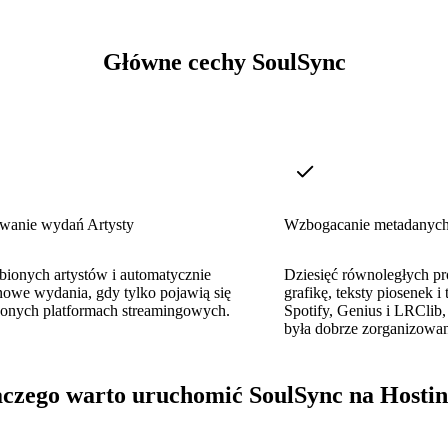
Główne cechy SoulSync
wanie wydań Artysty
Wzbogacanie metadanyc
bionych artystów i automatycznie
Dziesięć równoległych pr
nowe wydania, gdy tylko pojawią się
grafikę, teksty piosenek i
zonych platformach streamingowych.
Spotify, Genius i LRClib
była dobrze zorganizowa
aczego warto uruchomić SoulSync na Hostin