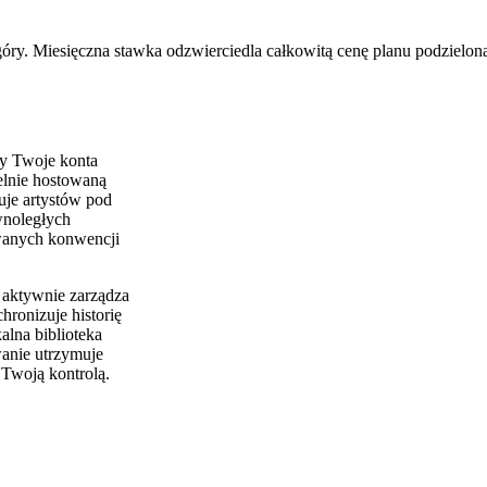
óry. Miesięczna stawka odzwierciedla całkowitą cenę planu podzieloną
zy Twoje konta
elnie hostowaną
uje artystów pod
wnoległych
owanych konwencji
aktywnie zarządza
hronizuje historię
kalna biblioteka
anie utrzymuje
 Twoją kontrolą.