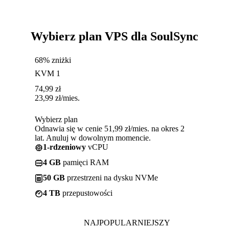
Wybierz plan VPS dla SoulSync
68% zniżki
KVM 1
74,99
zł
23,99
zł
/mies.
Wybierz plan
Odnawia się w cenie 51,99 zł/mies. na okres 2
lat. Anuluj w dowolnym momencie.
1-rdzeniowy
vCPU
4 GB
pamięci RAM
50 GB
przestrzeni na dysku NVMe
4 TB
przepustowości
NAJPOPULARNIEJSZY