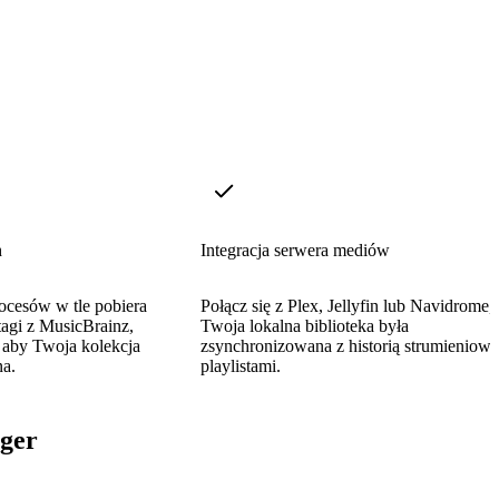
h
Integracja serwera mediów
ocesów w tle pobiera
Połącz się z Plex, Jellyfin lub Navidrome,
 tagi z MusicBrainz,
Twoja lokalna biblioteka była
, aby Twoja kolekcja
zsynchronizowana z historią strumieniowa
na.
playlistami.
ger