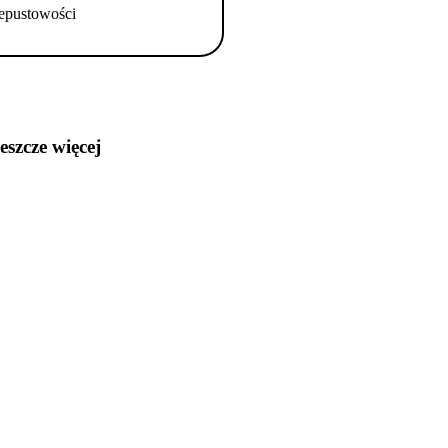
epustowości
jeszcze więcej