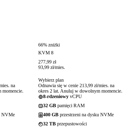
66% zniżki
KVM 8
277,99
zł
93,99
zł
/mies.
Wybierz plan
mies. na
Odnawia się w cenie 213,99 zł/mies. na
ym momencie.
okres 2 lat. Anuluj w dowolnym momencie.
8-rdzeniowy
vCPU
32 GB
pamięci RAM
ku NVMe
400 GB
przestrzeni na dysku NVMe
32 TB
przepustowości