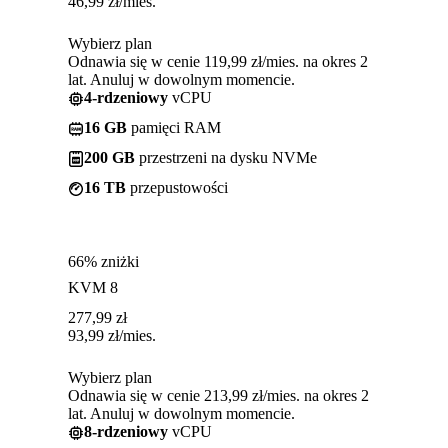
46,99
zł
/mies.
Wybierz plan
Odnawia się w cenie 119,99 zł/mies. na okres 2
lat. Anuluj w dowolnym momencie.
4-rdzeniowy
vCPU
16 GB
pamięci RAM
200 GB
przestrzeni na dysku NVMe
16 TB
przepustowości
66% zniżki
KVM 8
277,99
zł
93,99
zł
/mies.
Wybierz plan
Odnawia się w cenie 213,99 zł/mies. na okres 2
lat. Anuluj w dowolnym momencie.
8-rdzeniowy
vCPU