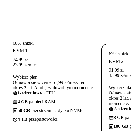
68% zniżki
KVM 1
63% zniżki
74,99
zł
KVM 2
23,99
zł
/mies.
91,99
zł
33,99
zł
/mie
Wybierz plan
Odnawia się w cenie 51,99 zł/mies. na
okres 2 lat. Anuluj w dowolnym momencie.
Wybierz pl
1-rdzeniowy
vCPU
Odnawia się
okres 2 lat
4 GB
pamięci RAM
momencie.
2-rdzen
50 GB
przestrzeni na dysku NVMe
8 GB
pa
4 TB
przepustowości
100 GB
p