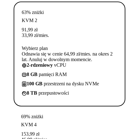
63% zniżki
KVM 2
91,99
zł
33,99
zł
/mies.
Wybierz plan
Odnawia się w cenie 64,99 zł/mies. na okres 2
lat. Anuluj w dowolnym momencie.
2-rdzeniowy
vCPU
8 GB
pamięci RAM
100 GB
przestrzeni na dysku NVMe
8 TB
przepustowości
69% zniżki
KVM 4
153,99
zł