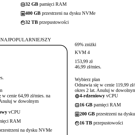
32 GB
pamięci RAM
400 GB
przestrzeni na dysku NVMe
32 TB
przepustowości
NAJPOPULARNIEJSZY
69% zniżki
KVM 4
153,99
zł
46,99
zł
/mies.
s.
Wybierz plan
Odnawia się w cenie 119,99 zł/
an
okres 2 lat. Anuluj w dowoln
 w cenie 64,99 zł/mies. na
4-rdzeniowy
vCPU
. Anuluj w dowolnym
16 GB
pamięci RAM
iowy
vCPU
200 GB
przestrzeni na dys
mięci RAM
16 TB
przepustowości
rzestrzeni na dysku NVMe