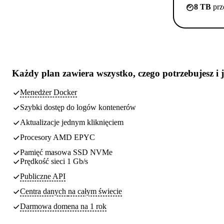
8 TB
prz
Każdy plan zawiera
wszystko, czego potrzebujesz
i 
Menedżer Docker
Szybki dostęp do logów kontenerów
Aktualizacje jednym kliknięciem
Procesory AMD EPYC
Pamięć masowa SSD NVMe
Prędkość sieci 1 Gb/s
Publiczne API
Centra danych
na całym świecie
Darmowa domena na 1 rok