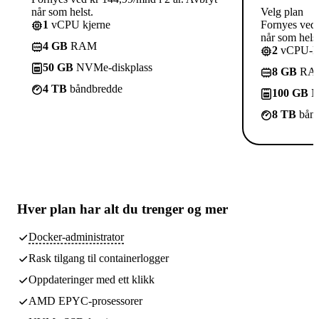
når som helst.
Velg plan
1
vCPU kjerne
Fornyes ved 
når som helst
4 GB
RAM
2
vCPU-kj
50 GB
NVMe-diskplass
8 GB
RA
4 TB
båndbredde
100 GB
N
8 TB
bånd
Hver plan har
alt du trenger
og mer
Docker-administrator
Rask tilgang til containerlogger
Oppdateringer med ett klikk
AMD EPYC-prosessorer