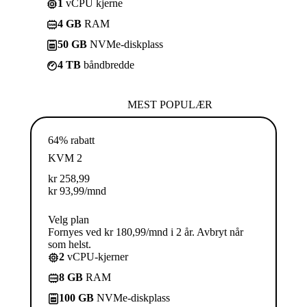
1
vCPU kjerne
4 GB
RAM
50 GB
NVMe-diskplass
4 TB
båndbredde
MEST POPULÆR
64% rabatt
KVM 2
kr
258,99
kr
93,99
/mnd
Velg plan
Fornyes ved kr 180,99/mnd i 2 år. Avbryt når
som helst.
2
vCPU-kjerner
8 GB
RAM
100 GB
NVMe-diskplass