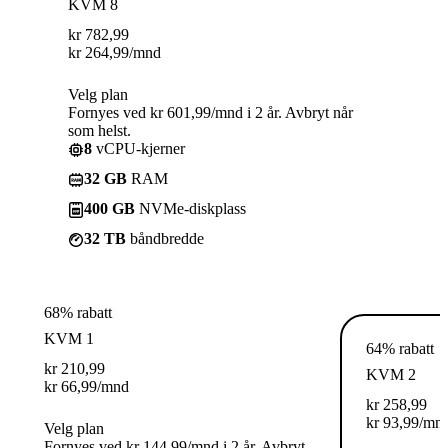
KVM 8
kr
782,99
kr
264,99
/mnd
Velg plan
Fornyes ved kr 601,99/mnd i 2 år. Avbryt når
som helst.
8
vCPU-kjerner
32 GB
RAM
400 GB
NVMe-diskplass
32 TB
båndbredde
68% rabatt
KVM 1
64% rabatt
kr
210,99
KVM 2
kr
66,99
/mnd
kr
258,99
kr
93,99
/mn
Velg plan
Fornyes ved kr 144,99/mnd i 2 år. Avbryt