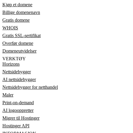
Kjøp et domene
Billige domenenavn
Gratis domene
WHOIS
Gratis SSL-sertifikat
Overfør domene
Domeneutvidelser
VERKTØY
Horizons
Nettsidebygger
AI nettsidebygger
Nettsidebygger for netthandel
Maler
Print-on-demand
AI logooppretter
Migrer til Hostinger
Hostinger API