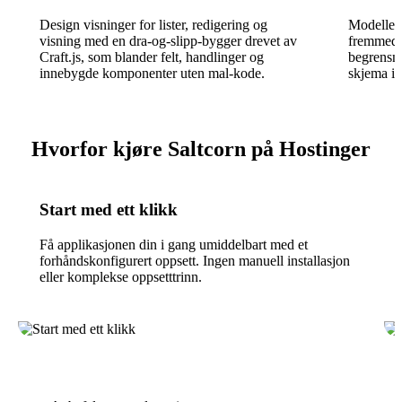
Design visninger for lister, redigering og
Modeller 
visning med en dra-og-slipp-bygger drevet av
fremmednø
Craft.js, som blander felt, handlinger og
begrensni
innebygde komponenter uten mal-kode.
skjema i s
Hvorfor kjøre Saltcorn på Hostinger
Start med ett klikk
Få applikasjonen din i gang umiddelbart med et
forhåndskonfigurert oppsett. Ingen manuell installasjon
eller komplekse oppsetttrinn.