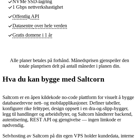
NVMe SSD-lagring
1 Gbps nettverkshastighet
Offentlig API
Datasentre
over hele verden
Gratis domene i 1 år
Alle planer betales på forhånd. Månedsprisen gjenspeiler den
totale planprisen delt på antall måneder i planen din.
Hva du kan bygge med Saltcorn
Saltcorn er en åpen kildekode no-code plattform for visuelt å bygge
databasedrevne nett- og mobilapplikasjoner. Definer tabeller,
konfigurer rike felttyper, design oppsett i en dra-og-slipp-bygger,
legg til handlinger og arbeidsflyter, og Saltcorn håndterer backend,
autentisering, REST API og gjengivelse — ingen limkode er
nødvendig.
Selvhosting av Saltcorn på din egen VPS holder kundedata, interne