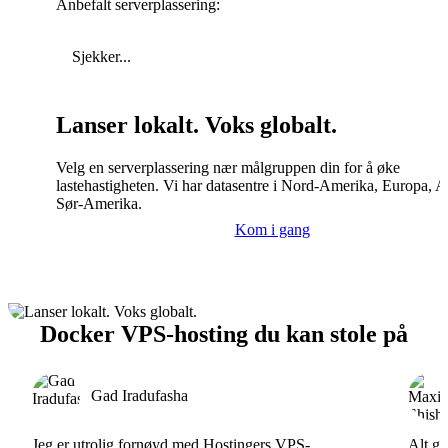
Anbefalt serverplassering:
Sjekker...
Lanser lokalt. Voks globalt.
Velg en serverplassering nær målgruppen din for å øke
lastehastigheten. Vi har datasentre i Nord-Amerika, Europa, A
Sør-Amerika.
Kom i gang
Docker VPS-hosting du kan stole på
Gad Iradufasha
Jeg er utrolig fornøyd med Hostingers VPS-
Alt gå