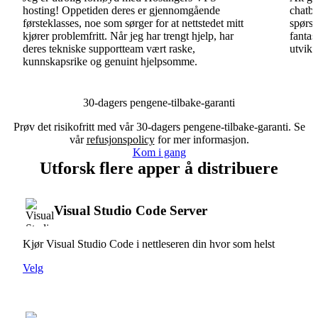
hosting! Oppetiden deres er gjennomgående
chatbo
førsteklasses, noe som sørger for at nettstedet mitt
spørsm
kjører problemfritt. Når jeg har trengt hjelp, har
fantas
deres tekniske supportteam vært raske,
utvikl
kunnskapsrike og genuint hjelpsomme.
30-dagers pengene-tilbake-garanti
Prøv det risikofritt med vår 30-dagers pengene-tilbake-garanti. Se
vår
refusjonspolicy
for mer informasjon.
Kom i gang
Utforsk flere apper å distribuere
Visual Studio Code Server
Kjør Visual Studio Code i nettleseren din hvor som helst
Velg