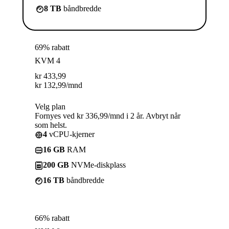
8 TB
båndbredde
69% rabatt
KVM 4
kr
433,99
kr
132,99
/mnd
Velg plan
Fornyes ved kr 336,99/mnd i 2 år. Avbryt når
som helst.
4
vCPU-kjerner
16 GB
RAM
200 GB
NVMe-diskplass
16 TB
båndbredde
66% rabatt