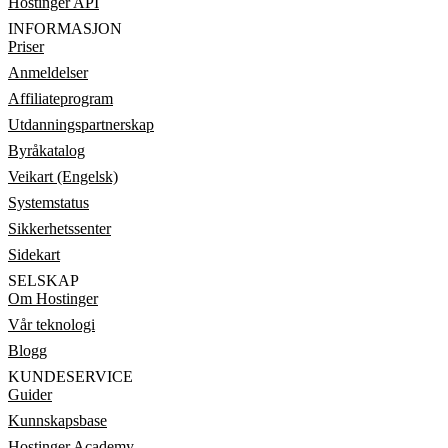
Hostinger API
INFORMASJON
Priser
Anmeldelser
Affiliateprogram
Utdanningspartnerskap
Byråkatalog
Veikart (Engelsk)
Systemstatus
Sikkerhetssenter
Sidekart
SELSKAP
Om Hostinger
Vår teknologi
Blogg
KUNDESERVICE
Guider
Kunnskapsbase
Hostinger Academy