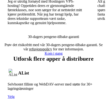
Jeg er utrolig fornøyd med Hostingers VPS-
Alt gå
hosting! Oppetiden deres er gjennomgående
chatbo
førsteklasses, noe som sørger for at nettstedet mitt
spørsm
kjører problemfritt. Når jeg har trengt hjelp, har
fantas
deres tekniske supportteam vært raske,
utvikl
kunnskapsrike og genuint hjelpsomme.
30-dagers pengene-tilbake-garanti
Prøv det risikofritt med vår 30-dagers pengene-tilbake-garanti. Se
vår
refusjonspolicy
for mer informasjon.
Kom i gang
Utforsk flere apper å distribuere
AList
Selvhostet filliste og WebDAV-server med støtte for 30+
lagringsløsninger
Velg