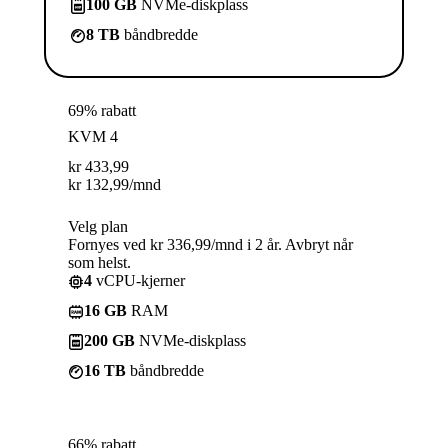
100 GB
NVMe-diskplass
8 TB
båndbredde
69% rabatt
KVM 4
kr
433,99
kr
132,99
/mnd
Velg plan
Fornyes ved kr 336,99/mnd i 2 år. Avbryt når
som helst.
4
vCPU-kjerner
16 GB
RAM
200 GB
NVMe-diskplass
16 TB
båndbredde
66% rabatt