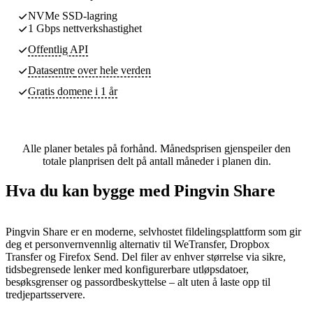
NVMe SSD-lagring
1 Gbps nettverkshastighet
Offentlig API
Datasentre
over hele verden
Gratis domene i 1 år
Alle planer betales på forhånd. Månedsprisen gjenspeiler den
totale planprisen delt på antall måneder i planen din.
Hva du kan bygge med Pingvin Share
Pingvin Share er en moderne, selvhostet fildelingsplattform som gir
deg et personvernvennlig alternativ til WeTransfer, Dropbox
Transfer og Firefox Send. Del filer av enhver størrelse via sikre,
tidsbegrensede lenker med konfigurerbare utløpsdatoer,
besøksgrenser og passordbeskyttelse – alt uten å laste opp til
tredjepartsservere.