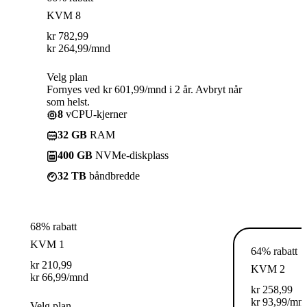
KVM 8
kr
782,99
kr
264,99
/mnd
Velg plan
Fornyes ved kr 601,99/mnd i 2 år. Avbryt når
som helst.
8
vCPU-kjerner
32 GB
RAM
400 GB
NVMe-diskplass
32 TB
båndbredde
68% rabatt
KVM 1
64% rabatt
kr
210,99
KVM 2
kr
66,99
/mnd
kr
258,99
kr
93,99
/mn
Velg plan