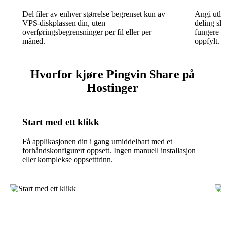
Del filer av enhver størrelse begrenset kun av
Angi utlø
VPS-diskplassen din, uten
deling sli
overføringsbegrensninger per fil eller per
fungere et
måned.
oppfylt.
Hvorfor kjøre Pingvin Share på
Hostinger
Start med ett klikk
Få applikasjonen din i gang umiddelbart med et
forhåndskonfigurert oppsett. Ingen manuell installasjon
eller komplekse oppsetttrinn.