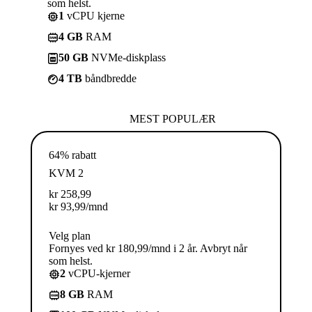
som helst.
1
vCPU kjerne
4 GB
RAM
50 GB
NVMe-diskplass
4 TB
båndbredde
MEST POPULÆR
64% rabatt
KVM 2
kr
258,99
kr
93,99
/mnd
Velg plan
Fornyes ved kr 180,99/mnd i 2 år. Avbryt når
som helst.
2
vCPU-kjerner
8 GB
RAM