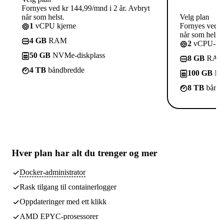
Fornyes ved kr 144,99/mnd i 2 år. Avbryt
når som helst.
Velg plan
1
vCPU kjerne
Fornyes ved 
når som helst
4 GB
RAM
2
vCPU-kj
50 GB
NVMe-diskplass
8 GB
RA
4 TB
båndbredde
100 GB
N
8 TB
bånd
Hver plan har
alt du trenger
og mer
Docker-administrator
Rask tilgang til containerlogger
Oppdateringer med ett klikk
AMD EPYC-prosessorer