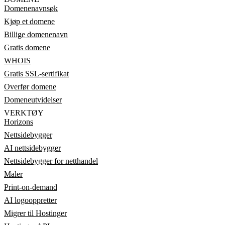
Domenenavnsøk
Kjøp et domene
Billige domenenavn
Gratis domene
WHOIS
Gratis SSL-sertifikat
Overfør domene
Domeneutvidelser
VERKTØY
Horizons
Nettsidebygger
AI nettsidebygger
Nettsidebygger for netthandel
Maler
Print-on-demand
AI logooppretter
Migrer til Hostinger