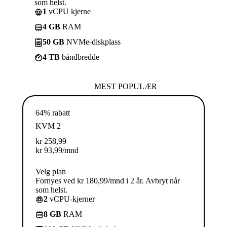
som helst.
1
vCPU kjerne
4 GB
RAM
50 GB
NVMe-diskplass
4 TB
båndbredde
MEST POPULÆR
64% rabatt
KVM 2
kr
258,99
kr
93,99
/mnd
Velg plan
Fornyes ved kr 180,99/mnd i 2 år. Avbryt når
som helst.
2
vCPU-kjerner
8 GB
RAM