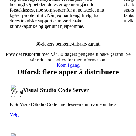
hosting! Oppetiden deres er gjennomgående
chatbo
førsteklasses, noe som sørger for at nettstedet mitt
spørsm
kjører problemfritt. Når jeg har trengt hjelp, har
fantas
deres tekniske supportteam vært raske,
utvikl
kunnskapsrike og genuint hjelpsomme.
30-dagers pengene-tilbake-garanti
Prøv det risikofritt med vår 30-dagers pengene-tilbake-garanti. Se
vår
refusjonspolicy
for mer informasjon.
Kom i gang
Utforsk flere apper å distribuere
Visual Studio Code Server
Kjør Visual Studio Code i nettleseren din hvor som helst
Velg