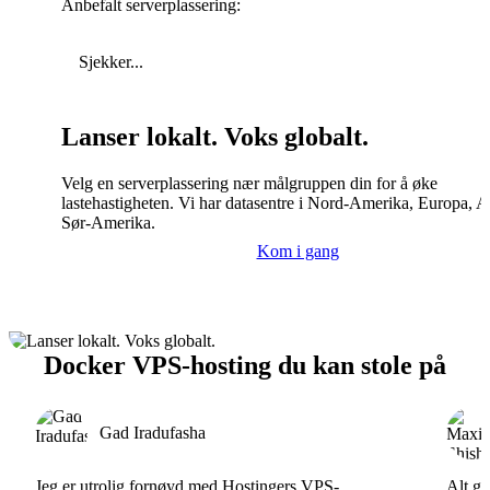
Anbefalt serverplassering:
Sjekker...
Lanser lokalt. Voks globalt.
Velg en serverplassering nær målgruppen din for å øke
lastehastigheten. Vi har datasentre i Nord-Amerika, Europa, A
Sør-Amerika.
Kom i gang
Docker VPS-hosting du kan stole på
Gad Iradufasha
Jeg er utrolig fornøyd med Hostingers VPS-
Alt gå