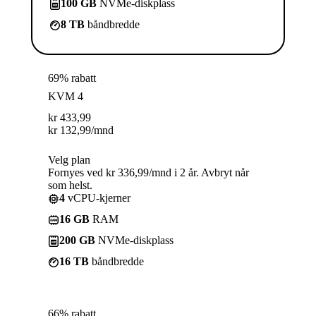
100 GB
NVMe-diskplass
8 TB
båndbredde
69% rabatt
KVM 4
kr
433,99
kr
132,99
/mnd
Velg plan
Fornyes ved kr 336,99/mnd i 2 år. Avbryt når
som helst.
4
vCPU-kjerner
16 GB
RAM
200 GB
NVMe-diskplass
16 TB
båndbredde
66% rabatt