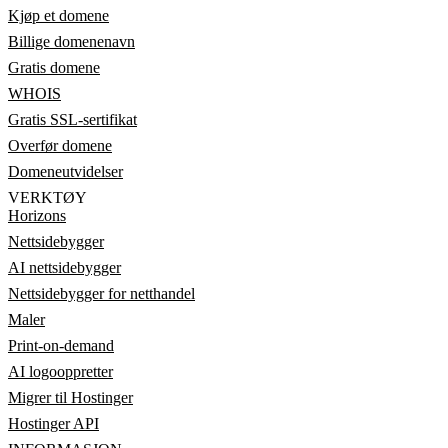
Kjøp et domene
Billige domenenavn
Gratis domene
WHOIS
Gratis SSL-sertifikat
Overfør domene
Domeneutvidelser
VERKTØY
Horizons
Nettsidebygger
AI nettsidebygger
Nettsidebygger for netthandel
Maler
Print-on-demand
AI logooppretter
Migrer til Hostinger
Hostinger API