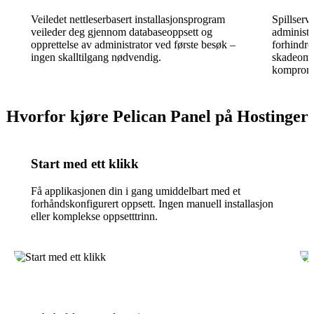
Veiledet nettleserbasert installasjonsprogram
Spillserv
veileder deg gjennom databaseoppsett og
administ
opprettelse av administrator ved første besøk –
forhindre
ingen skalltilgang nødvendig.
skadeomfa
kompromit
Hvorfor kjøre Pelican Panel på Hostinger
Start med ett klikk
Få applikasjonen din i gang umiddelbart med et
forhåndskonfigurert oppsett. Ingen manuell installasjon
eller komplekse oppsetttrinn.