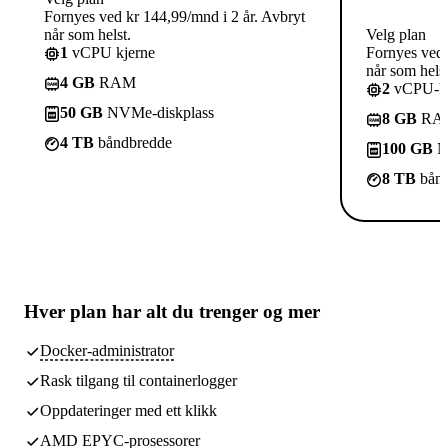
Fornyes ved kr 144,99/mnd i 2 år. Avbryt
når som helst.
Velg plan
1
vCPU kjerne
Fornyes ved 
når som helst
4 GB
RAM
2
vCPU-kj
50 GB
NVMe-diskplass
8 GB
RA
4 TB
båndbredde
100 GB
N
8 TB
bånd
Hver plan har
alt du trenger
og mer
Docker-administrator
Rask tilgang til containerlogger
Oppdateringer med ett klikk
AMD EPYC-prosessorer