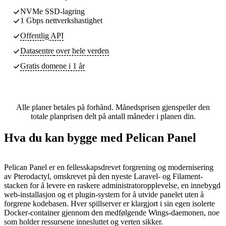
NVMe SSD-lagring
1 Gbps nettverkshastighet
Offentlig API
Datasentre
over hele verden
Gratis domene i 1 år
Alle planer betales på forhånd. Månedsprisen gjenspeiler den
totale planprisen delt på antall måneder i planen din.
Hva du kan bygge med Pelican Panel
Pelican Panel er en fellesskapsdrevet forgrening og modernisering
av Pterodactyl, omskrevet på den nyeste Laravel- og Filament-
stacken for å levere en raskere administratoropplevelse, en innebygd
web-installasjon og et plugin-system for å utvide panelet uten å
forgrene kodebasen. Hver spillserver er klargjort i sin egen isolerte
Docker-container gjennom den medfølgende Wings-daemonen, noe
som holder ressursene innesluttet og verten sikker.