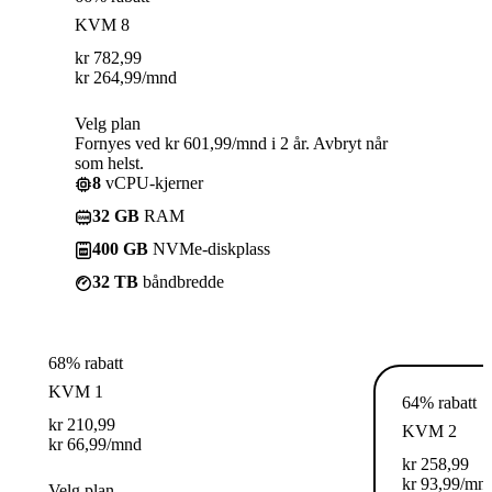
KVM 8
kr
782,99
kr
264,99
/mnd
Velg plan
Fornyes ved kr 601,99/mnd i 2 år. Avbryt når
som helst.
8
vCPU-kjerner
32 GB
RAM
400 GB
NVMe-diskplass
32 TB
båndbredde
68% rabatt
KVM 1
64% rabatt
kr
210,99
KVM 2
kr
66,99
/mnd
kr
258,99
kr
93,99
/mn
Velg plan