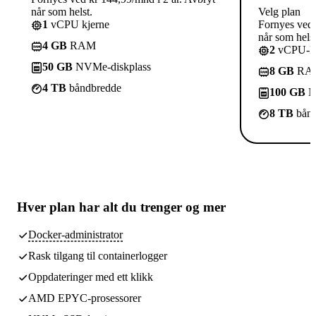
når som helst.
Velg plan
1
vCPU kjerne
Fornyes ved 
når som helst
4 GB
RAM
2
vCPU-kj
50 GB
NVMe-diskplass
8 GB
RA
4 TB
båndbredde
100 GB
N
8 TB
bånd
Hver plan har
alt du trenger
og mer
Docker-administrator
Rask tilgang til containerlogger
Oppdateringer med ett klikk
AMD EPYC-prosessorer