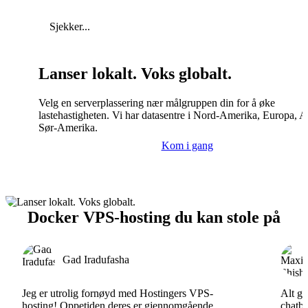
Sjekker...
Lanser lokalt. Voks globalt.
Velg en serverplassering nær målgruppen din for å øke
lastehastigheten. Vi har datasentre i Nord-Amerika, Europa, A
Sør-Amerika.
Kom i gang
Docker VPS-hosting du kan stole på
Gad Iradufasha
Jeg er utrolig fornøyd med Hostingers VPS-
Alt gå
hosting! Oppetiden deres er gjennomgående
chatbo