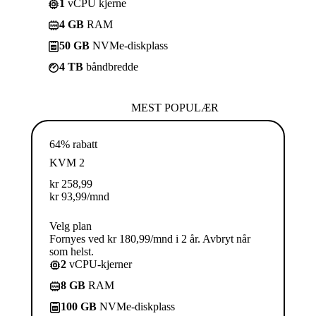
1
vCPU kjerne
4 GB
RAM
50 GB
NVMe-diskplass
4 TB
båndbredde
MEST POPULÆR
64% rabatt
KVM 2
kr
258,99
kr
93,99
/mnd
Velg plan
Fornyes ved kr 180,99/mnd i 2 år. Avbryt når
som helst.
2
vCPU-kjerner
8 GB
RAM
100 GB
NVMe-diskplass