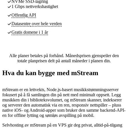
NVMe SSD-lagring
1 Gbps nettverkshastighet
Offentlig API
Datasentre
over hele verden
Gratis domene i 1 år
Alle planer betales på forhånd. Månedsprisen gjenspeiler den
totale planprisen delt på antall måneder i planen din.
Hva du kan bygge med mStream
mStream er en lettvekts, Node.js-basert musikkstrømmingsserver
fokusert på å få samlingen din på nett med minimalt oppsett. Legg
musikken din i biblioteksvolumet, og mStream skanner, indekserer
og serverer den automatisk via en ren, responsiv nettspiller – pluss
native iOS- og Android-apper som bruker den samme backend-API-
en for offline lytting og sømløs avspilling på mobil.
Selvhosting av mStream på en VPS gir deg privat, alltid-på-tilgang