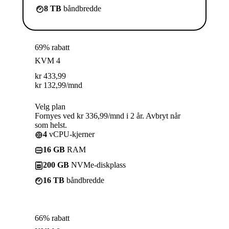
8 TB
båndbredde
69% rabatt
KVM 4
kr
433,99
kr
132,99
/mnd
Velg plan
Fornyes ved kr 336,99/mnd i 2 år. Avbryt når
som helst.
4
vCPU-kjerner
16 GB
RAM
200 GB
NVMe-diskplass
16 TB
båndbredde
66% rabatt