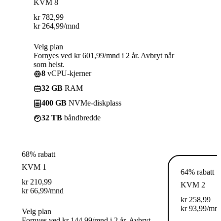
KVM 8
kr
782,99
kr
264,99
/mnd
Velg plan
Fornyes ved kr 601,99/mnd i 2 år. Avbryt når
som helst.
8
vCPU-kjerner
32 GB
RAM
400 GB
NVMe-diskplass
32 TB
båndbredde
68% rabatt
KVM 1
64% rabatt
kr
210,99
KVM 2
kr
66,99
/mnd
kr
258,99
kr
93,99
/mn
Velg plan
Fornyes ved kr 144,99/mnd i 2 år. Avbryt