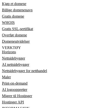
Kjøp et domene
Billige domenenavn
Gratis domene
WHOIS
Gratis SSL-sertifikat
Overfør domene
Domeneutvidelser
VERKTØY
Horizons
Nettsidebygger
AI nettsidebygger
Nettsidebygger for netthandel
Maler
Print-on-demand
AI logooppretter
Migrer til Hostinger
Hostinger API