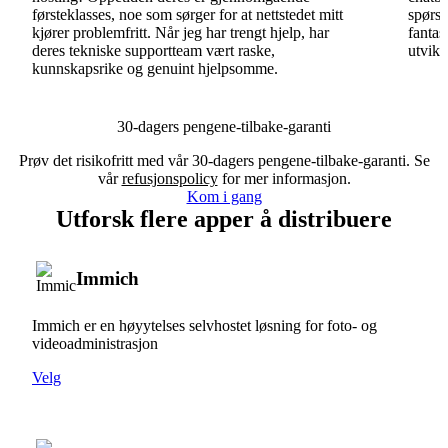
førsteklasses, noe som sørger for at nettstedet mitt
spørsm
kjører problemfritt. Når jeg har trengt hjelp, har
fantas
deres tekniske supportteam vært raske,
utvikl
kunnskapsrike og genuint hjelpsomme.
30-dagers pengene-tilbake-garanti
Prøv det risikofritt med vår 30-dagers pengene-tilbake-garanti. Se
vår
refusjonspolicy
for mer informasjon.
Kom i gang
Utforsk flere apper å distribuere
Immich
Immich er en høyytelses selvhostet løsning for foto- og
videoadministrasjon
Velg