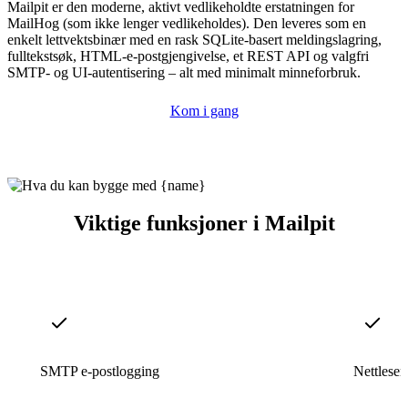
Mailpit er den moderne, aktivt vedlikeholdte erstatningen for
MailHog (som ikke lenger vedlikeholdes). Den leveres som en
enkelt lettvektsbinær med en rask SQLite-basert meldingslagring,
fulltekstsøk, HTML-e-postgjengivelse, et REST API og valgfri
SMTP- og UI-autentisering – alt med minimalt minneforbruk.
Kom i gang
Viktige funksjoner i Mailpit
SMTP e-postlogging
Nettleser