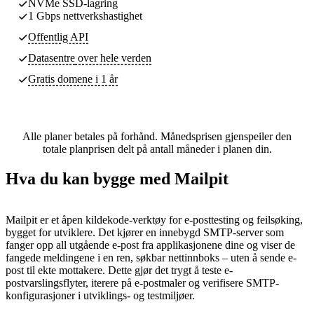
NVMe SSD-lagring
1 Gbps nettverkshastighet
Offentlig API
Datasentre
over hele verden
Gratis domene i 1 år
Alle planer betales på forhånd. Månedsprisen gjenspeiler den
totale planprisen delt på antall måneder i planen din.
Hva du kan bygge med Mailpit
Mailpit er et åpen kildekode-verktøy for e-posttesting og feilsøking,
bygget for utviklere. Det kjører en innebygd SMTP-server som
fanger opp all utgående e-post fra applikasjonene dine og viser de
fangede meldingene i en ren, søkbar nettinnboks – uten å sende e-
post til ekte mottakere. Dette gjør det trygt å teste e-
postvarslingsflyter, iterere på e-postmaler og verifisere SMTP-
konfigurasjoner i utviklings- og testmiljøer.