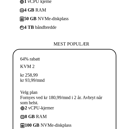
1
vCPU kjerne
4 GB
RAM
50 GB
NVMe-diskplass
4 TB
båndbredde
MEST POPULÆR
64% rabatt
KVM 2
kr
258,99
kr
93,99
/mnd
Velg plan
Fornyes ved kr 180,99/mnd i 2 år. Avbryt når
som helst.
2
vCPU-kjerner
8 GB
RAM
100 GB
NVMe-diskplass