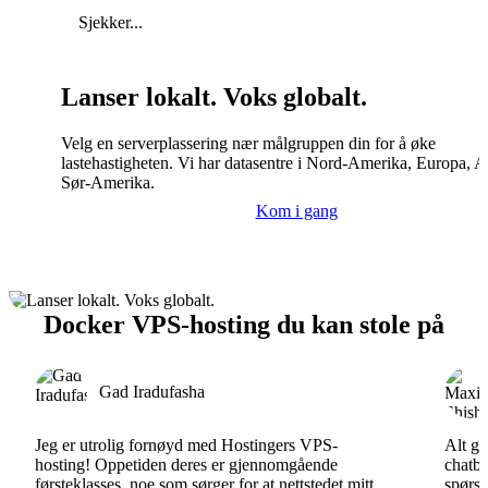
Sjekker...
Lanser lokalt. Voks globalt.
Velg en serverplassering nær målgruppen din for å øke
lastehastigheten. Vi har datasentre i Nord-Amerika, Europa, A
Sør-Amerika.
Kom i gang
Docker VPS-hosting du kan stole på
Gad Iradufasha
Jeg er utrolig fornøyd med Hostingers VPS-
Alt gå
hosting! Oppetiden deres er gjennomgående
chatbo
førsteklasses, noe som sørger for at nettstedet mitt
spørsm