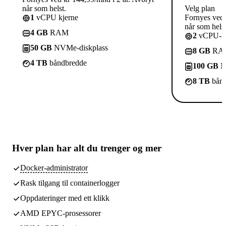
når som helst.
Velg plan
1
vCPU kjerne
Fornyes ved 
når som helst
4 GB
RAM
2
vCPU-kj
50 GB
NVMe-diskplass
8 GB
RA
4 TB
båndbredde
100 GB
N
8 TB
bånd
Hver plan har
alt du trenger
og mer
Docker-administrator
Rask tilgang til containerlogger
Oppdateringer med ett klikk
AMD EPYC-prosessorer