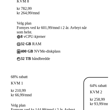
KVM 8
kr
782,99
kr
264,99
/mnd
Velg plan
Fornyes ved kr 601,99/mnd i 2 år. Avbryt når
som helst.
8
vCPU-kjerner
32 GB
RAM
400 GB
NVMe-diskplass
32 TB
båndbredde
68% rabatt
KVM 1
64% rabatt
kr
210,99
KVM 2
kr
66,99
/mnd
kr
258,99
kr
93,99
/mn
Velg plan
Fornyes ved kr 144,99/mnd i 2 år. Avbryt