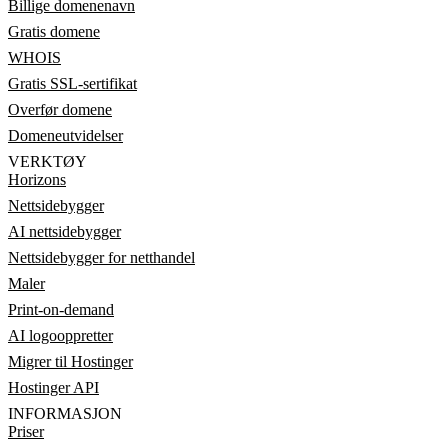
Billige domenenavn
Gratis domene
WHOIS
Gratis SSL-sertifikat
Overfør domene
Domeneutvidelser
VERKTØY
Horizons
Nettsidebygger
AI nettsidebygger
Nettsidebygger for netthandel
Maler
Print-on-demand
AI logooppretter
Migrer til Hostinger
Hostinger API
INFORMASJON
Priser