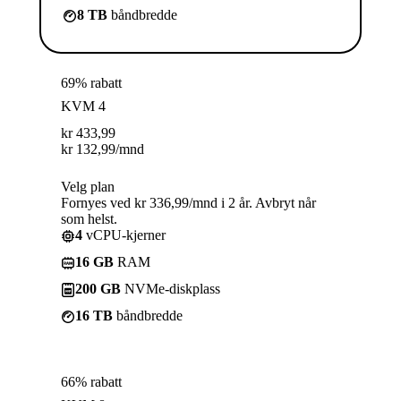
8 TB
båndbredde
69% rabatt
KVM 4
kr
433,99
kr
132,99
/mnd
Velg plan
Fornyes ved kr 336,99/mnd i 2 år. Avbryt når
som helst.
4
vCPU-kjerner
16 GB
RAM
200 GB
NVMe-diskplass
16 TB
båndbredde
66% rabatt