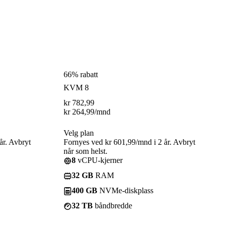
66% rabatt
KVM 8
kr
782,99
kr
264,99
/mnd
Velg plan
år. Avbryt
Fornyes ved kr 601,99/mnd i 2 år. Avbryt
når som helst.
8
vCPU-kjerner
32 GB
RAM
400 GB
NVMe-diskplass
32 TB
båndbredde