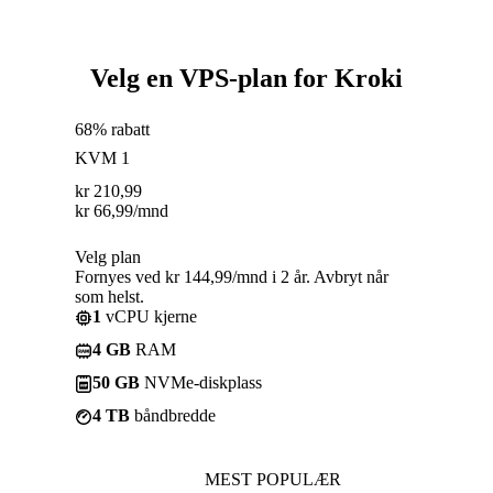
Velg en VPS-plan for Kroki
68% rabatt
KVM 1
kr
210,99
kr
66,99
/mnd
Velg plan
Fornyes ved kr 144,99/mnd i 2 år. Avbryt når
som helst.
1
vCPU kjerne
4 GB
RAM
50 GB
NVMe-diskplass
4 TB
båndbredde
MEST POPULÆR