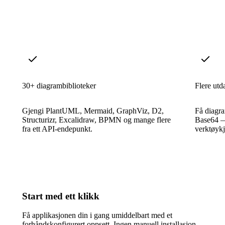
30+ diagrambiblioteker
Flere utd
Gjengi PlantUML, Mermaid, GraphViz, D2,
Få diagr
Structurizr, Excalidraw, BPMN og mange flere
Base64 —
fra ett API-endepunkt.
verktøyk
Start med ett klikk
Få applikasjonen din i gang umiddelbart med et
forhåndskonfigurert oppsett. Ingen manuell installasjon