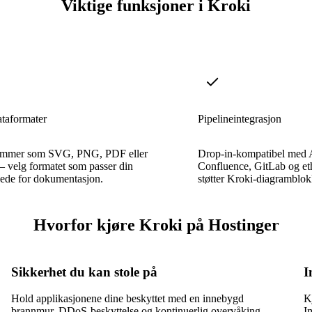
Viktige funksjoner i Kroki
ataformater
Pipelineintegrasjon
ammer som SVG, PNG, PDF eller
Drop-in-kompatibel med A
 velg formatet som passer din
Confluence, GitLab og et
jede for dokumentasjon.
støtter Kroki-diagramblo
Hvorfor kjøre Kroki på Hostinger
Sikkerhet du kan stole på
I
Hold applikasjonene dine beskyttet med en innebygd
K
brannmur, DDoS-beskyttelse og kontinuerlig overvåking.
I