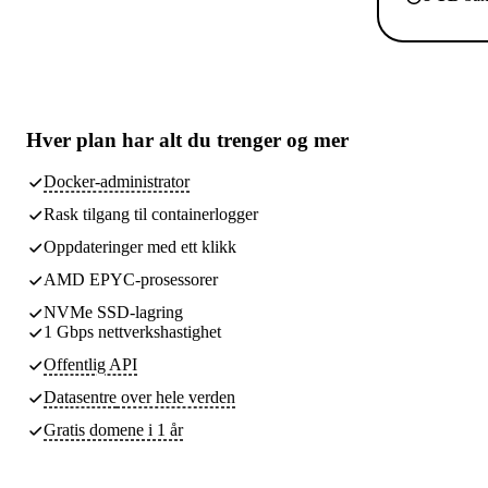
Hver plan har
alt du trenger
og mer
Docker-administrator
Rask tilgang til containerlogger
Oppdateringer med ett klikk
AMD EPYC-prosessorer
NVMe SSD-lagring
1 Gbps nettverkshastighet
Offentlig API
Datasentre
over hele verden
Gratis domene i 1 år