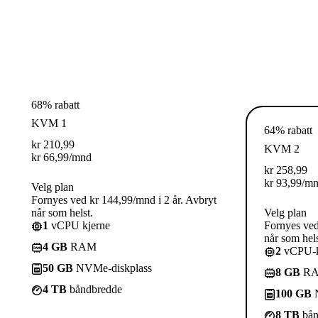
68% rabatt
KVM 1
64% rabatt
kr
210,99
KVM 2
kr
66,99
/mnd
kr
258,99
kr
93,99
/m
Velg plan
Fornyes ved kr 144,99/mnd i 2 år. Avbryt
når som helst.
Velg plan
1
vCPU kjerne
Fornyes ved
når som hels
4 GB
RAM
2
vCPU-k
50 GB
NVMe-diskplass
8 GB
R
4 TB
båndbredde
100 GB
N
8 TB
bån