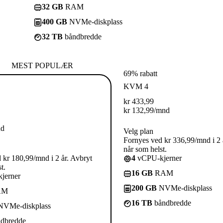
32 GB
RAM
400 GB
NVMe-diskplass
32 TB
båndbredde
MEST POPULÆR
69% rabatt
KVM 4
kr
433,99
kr
132,99
/mnd
nd
Velg plan
Fornyes ved kr 336,99/mnd i 2 
når som helst.
 kr 180,99/mnd i 2 år. Avbryt
4
vCPU-kjerner
t.
16 GB
RAM
jerner
200 GB
NVMe-diskplass
AM
16 TB
båndbredde
VMe-diskplass
dbredde