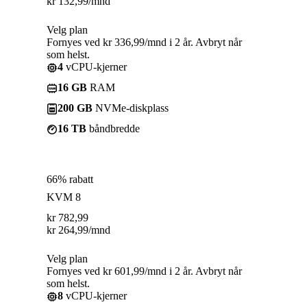
kr
132,99
/mnd
Velg plan
Fornyes ved kr 336,99/mnd i 2 år. Avbryt når
som helst.
4
vCPU-kjerner
16 GB
RAM
200 GB
NVMe-diskplass
16 TB
båndbredde
66% rabatt
KVM 8
kr
782,99
kr
264,99
/mnd
Velg plan
Fornyes ved kr 601,99/mnd i 2 år. Avbryt når
som helst.
8
vCPU-kjerner