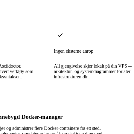
Ingen eksterne anrop
sciidoctor,
All gjengivelse skjer lokalt på din VPS —
hvert verktøy som
arkitektur- og systemdiagrammer forlater a
kksyntaksen.
infrastrukturen din.
nnebygd Docker-manager
jør og administrer flere Docker-containere fra ett sted.
mplementer, oppdater og overvåk prosjektene dine med