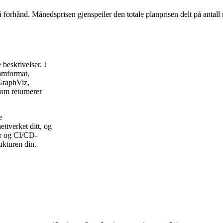
å forhånd. Månedsprisen gjenspeiler den totale planprisen delt på antall
beskrivelser. I
ramformat,
GraphViz,
om returnerer
e
ettverket ditt, og
er og CI/CD-
rukturen din.