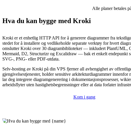
Alle planer betales p
Hva du kan bygge med Kroki
Kroki er et enhetlig HTTP API for å generere diagrammer fra tekstlige 
stedet for å installere og vedlikeholde separate verktøy for hvert diag
omslutter Kroki over 30 diagrambiblioteker — inkludert PlantUML, 
Mermaid, D2, Structurizr og Excalidraw — bak et enkelt endepunkt s
SVG-, PNG- eller PDF-utdata.
Selv-hosting av Kroki på din VPS fjerner all avhengighet av offentlig
gjengivelsestjenester, holder sensitive arkitekturdiagrammer innenfor n
lar deg integrere diagramgenerering i dokumentasjonsprosesser, wiki
arbeidsflyter uten hastighetsbegrensninger eller at data forlater infrast
Kom i gang