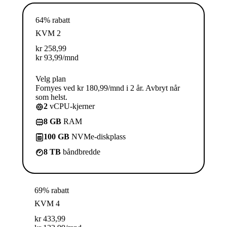
64% rabatt
KVM 2
kr
258,99
kr
93,99
/mnd
Velg plan
Fornyes ved kr 180,99/mnd i 2 år. Avbryt når
som helst.
2
vCPU-kjerner
8 GB
RAM
100 GB
NVMe-diskplass
8 TB
båndbredde
69% rabatt
KVM 4
kr
433,99