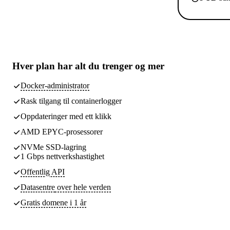
Hver plan har
alt du trenger
og mer
Docker-administrator
Rask tilgang til containerlogger
Oppdateringer med ett klikk
AMD EPYC-prosessorer
NVMe SSD-lagring
1 Gbps nettverkshastighet
Offentlig API
Datasentre
over hele verden
Gratis domene i 1 år