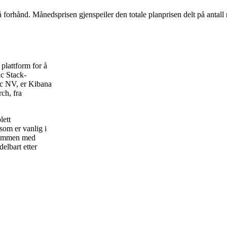
å forhånd. Månedsprisen gjenspeiler den totale planprisen delt på antall
 plattform for å
ic Stack-
tic NV, er Kibana
ch, fra
lett
som er vanlig i
 sammen med
elbart etter