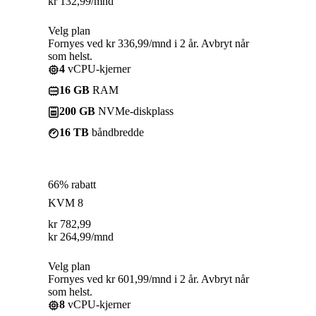
kr
132,99
/mnd
Velg plan
Fornyes ved kr 336,99/mnd i 2 år. Avbryt når
som helst.
4
vCPU-kjerner
16 GB
RAM
200 GB
NVMe-diskplass
16 TB
båndbredde
66% rabatt
KVM 8
kr
782,99
kr
264,99
/mnd
Velg plan
Fornyes ved kr 601,99/mnd i 2 år. Avbryt når
som helst.
8
vCPU-kjerner