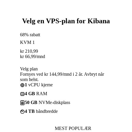
Velg en VPS-plan for Kibana
68% rabatt
KVM 1
kr
210,99
kr
66,99
/mnd
Velg plan
Fornyes ved kr 144,99/mnd i 2 år. Avbryt når
som helst.
1
vCPU kjerne
4 GB
RAM
50 GB
NVMe-diskplass
4 TB
båndbredde
MEST POPULÆR