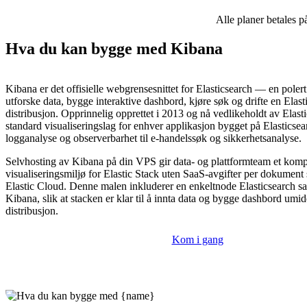
Alle planer betales p
Hva du kan bygge med Kibana
Kibana er det offisielle webgrensesnittet for Elasticsearch — en polert
utforske data, bygge interaktive dashbord, kjøre søk og drifte en Elast
distribusjon. Opprinnelig opprettet i 2013 og nå vedlikeholdt av Elas
standard visualiseringslag for enhver applikasjon bygget på Elasticsear
logganalyse og observerbarhet til e-handelssøk og sikkerhetsanalyse.
Selvhosting av Kibana på din VPS gir data- og plattformteam et komp
visualiseringsmiljø for Elastic Stack uten SaaS-avgifter per dokument 
Elastic Cloud. Denne malen inkluderer en enkeltnode Elasticsearch
Kibana, slik at stacken er klar til å innta data og bygge dashbord umidd
distribusjon.
Kom i gang