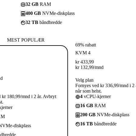
32 GB
RAM
400 GB
NVMe-diskplass
32 TB
båndbredde
MEST POPULÆR
69% rabatt
KVM 4
kr
433,99
kr
132,99
/mnd
nd
Velg plan
Fornyes ved kr 336,99/mnd i 2 
når som helst.
 kr 180,99/mnd i 2 år. Avbryt
4
vCPU-kjerner
t.
16 GB
RAM
jerner
200 GB
NVMe-diskplass
AM
16 TB
båndbredde
VMe-diskplass
dbredde