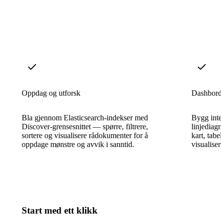
Oppdag og utforsk
Dashbord 
Bla gjennom Elasticsearch-indekser med
Bygg int
Discover-grensesnittet — spørre, filtrere,
linjediag
sortere og visualisere rådokumenter for å
kart, tab
oppdage mønstre og avvik i sanntid.
visualise
Start med ett klikk