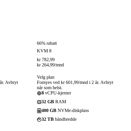
66% rabatt
KVM 8
kr
782,99
kr
264,99
/mnd
Velg plan
år. Avbryt
Fornyes ved kr 601,99/mnd i 2 år. Avbryt
når som helst.
8
vCPU-kjerner
32 GB
RAM
400 GB
NVMe-diskplass
32 TB
båndbredde