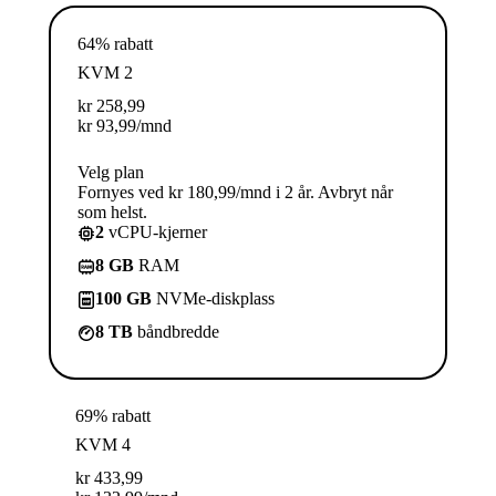
64% rabatt
KVM 2
kr
258,99
kr
93,99
/mnd
Velg plan
Fornyes ved kr 180,99/mnd i 2 år. Avbryt når
som helst.
2
vCPU-kjerner
8 GB
RAM
100 GB
NVMe-diskplass
8 TB
båndbredde
69% rabatt
KVM 4
kr
433,99