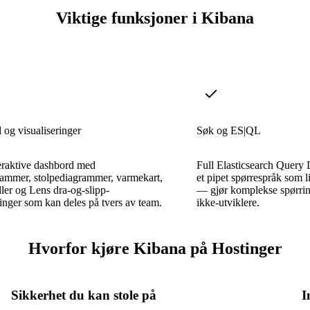
Viktige funksjoner i Kibana
og visualiseringer
Søk og ES|QL
eraktive dashbord med
Full Elasticsearch Quer
rammer, stolpediagrammer, varmekart,
et pipet spørrespråk som 
eller og Lens dra-og-slipp-
— gjør komplekse spørring
ringer som kan deles på tvers av team.
ikke-utviklere.
Hvorfor kjøre Kibana på Hostinger
Sikkerhet du kan stole på
I