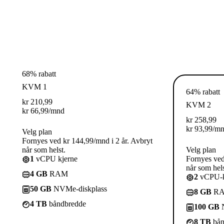
68% rabatt
KVM 1
64% rabatt
kr
210,99
KVM 2
kr
66,99
/mnd
kr
258,99
kr
93,99
/m
Velg plan
Fornyes ved kr 144,99/mnd i 2 år. Avbryt
når som helst.
Velg plan
1
vCPU kjerne
Fornyes ved
når som hels
4 GB
RAM
2
vCPU-k
50 GB
NVMe-diskplass
8 GB
R
4 TB
båndbredde
100 GB
N
8 TB
bån