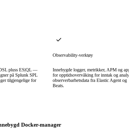
Observability-verktøy
y DSL pluss ES|QL —
Innebygde logger, metrikker, APM og app
ligner på Splunk SPL
for opptidsovervåking for inntak og analy
er tilgjengelige for
observerbarhetsdata fra Elastic Agent og
Beats.
nnebygd Docker-manager