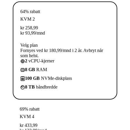
64% rabatt
KVM 2
kr
258,99
kr
93,99
/mnd
Velg plan
Fornyes ved kr 180,99/mnd i 2 år. Avbryt når
som helst.
2
vCPU-kjerner
8 GB
RAM
100 GB
NVMe-diskplass
8 TB
båndbredde
69% rabatt
KVM 4
kr
433,99