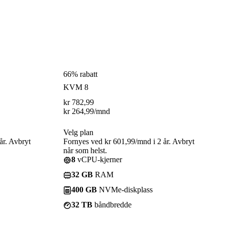
66% rabatt
KVM 8
kr
782,99
kr
264,99
/mnd
Velg plan
år. Avbryt
Fornyes ved kr 601,99/mnd i 2 år. Avbryt
når som helst.
8
vCPU-kjerner
32 GB
RAM
400 GB
NVMe-diskplass
32 TB
båndbredde