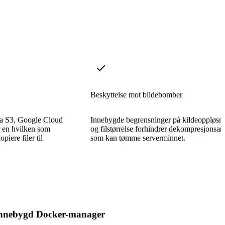
Beskyttelse mot bildebomber
fra S3, Google Cloud
Innebygde begrensninger på kildeoppløsn
r en hvilken som
og filstørrelse forhindrer dekompresjonsa
iere filer til
som kan tømme serverminnet.
nnebygd Docker-manager