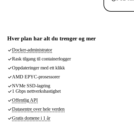
Hver plan har
alt du trenger
og mer
Docker-administrator
Rask tilgang til containerlogger
Oppdateringer med ett klikk
AMD EPYC-prosessorer
NVMe SSD-lagring
1 Gbps nettverkshastighet
Offentlig API
Datasentre
over hele verden
Gratis domene i 1 år