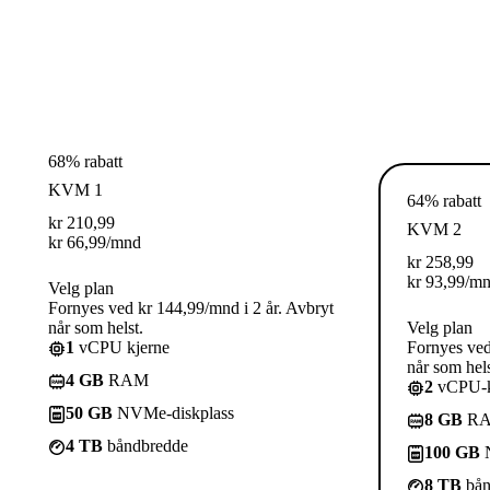
68% rabatt
KVM 1
64% rabatt
kr
210,99
KVM 2
kr
66,99
/mnd
kr
258,99
kr
93,99
/m
Velg plan
Fornyes ved kr 144,99/mnd i 2 år. Avbryt
når som helst.
Velg plan
1
vCPU kjerne
Fornyes ved
når som hels
4 GB
RAM
2
vCPU-k
50 GB
NVMe-diskplass
8 GB
R
4 TB
båndbredde
100 GB
N
8 TB
bån