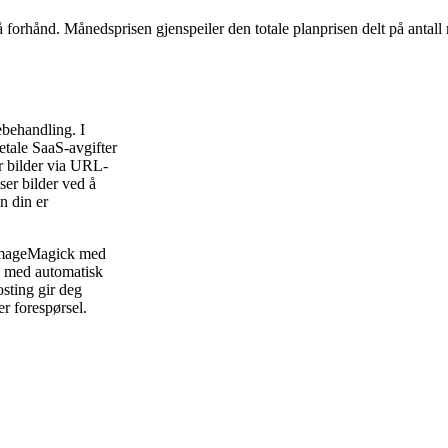
å forhånd. Månedsprisen gjenspeiler den totale planprisen delt på antall
ebehandling. I
betale SaaS-avgifter
r bilder via URL-
ser bilder ved å
n din er
 ImageMagick med
 med automatisk
osting gir deg
r forespørsel.