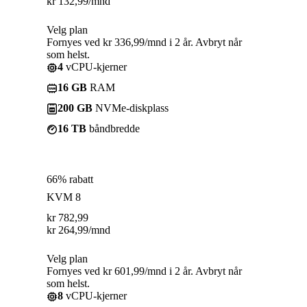
kr
132,99
/mnd
Velg plan
Fornyes ved kr 336,99/mnd i 2 år. Avbryt når
som helst.
4
vCPU-kjerner
16 GB
RAM
200 GB
NVMe-diskplass
16 TB
båndbredde
66% rabatt
KVM 8
kr
782,99
kr
264,99
/mnd
Velg plan
Fornyes ved kr 601,99/mnd i 2 år. Avbryt når
som helst.
8
vCPU-kjerner