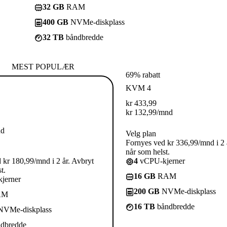
32 GB
RAM
400 GB
NVMe-diskplass
32 TB
båndbredde
MEST POPULÆR
69% rabatt
KVM 4
kr
433,99
kr
132,99
/mnd
nd
Velg plan
Fornyes ved kr 336,99/mnd i 2 
når som helst.
 kr 180,99/mnd i 2 år. Avbryt
4
vCPU-kjerner
t.
16 GB
RAM
jerner
200 GB
NVMe-diskplass
AM
16 TB
båndbredde
VMe-diskplass
dbredde