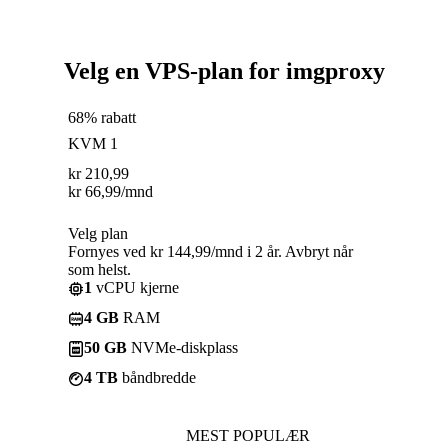
Velg en VPS-plan for imgproxy
68% rabatt
KVM 1
kr
210,99
kr
66,99
/mnd
Velg plan
Fornyes ved kr 144,99/mnd i 2 år. Avbryt når
som helst.
1
vCPU kjerne
4 GB
RAM
50 GB
NVMe-diskplass
4 TB
båndbredde
MEST POPULÆR