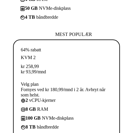
50 GB
NVMe-diskplass
4 TB
båndbredde
MEST POPULÆR
64% rabatt
KVM 2
kr
258,99
kr
93,99
/mnd
Velg plan
Fornyes ved kr 180,99/mnd i 2 år. Avbryt når
som helst.
2
vCPU-kjerner
8 GB
RAM
100 GB
NVMe-diskplass
8 TB
båndbredde