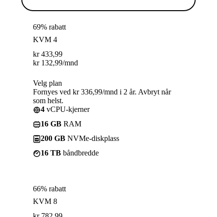
69% rabatt
KVM 4
kr
433,99
kr
132,99
/mnd
Velg plan
Fornyes ved kr 336,99/mnd i 2 år. Avbryt når
som helst.
4
vCPU-kjerner
16 GB
RAM
200 GB
NVMe-diskplass
16 TB
båndbredde
66% rabatt
KVM 8
kr
782,99