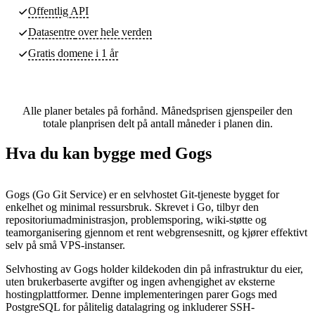
Offentlig API
Datasentre
over hele verden
Gratis domene i 1 år
Alle planer betales på forhånd. Månedsprisen gjenspeiler den
totale planprisen delt på antall måneder i planen din.
Hva du kan bygge med Gogs
Gogs (Go Git Service) er en selvhostet Git-tjeneste bygget for
enkelhet og minimal ressursbruk. Skrevet i Go, tilbyr den
repositoriumadministrasjon, problemsporing, wiki-støtte og
teamorganisering gjennom et rent webgrensesnitt, og kjører effektivt
selv på små VPS-instanser.
Selvhosting av Gogs holder kildekoden din på infrastruktur du eier,
uten brukerbaserte avgifter og ingen avhengighet av eksterne
hostingplattformer. Denne implementeringen parer Gogs med
PostgreSQL for pålitelig datalagring og inkluderer SSH-