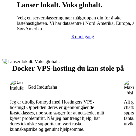
Lanser lokalt. Voks globalt.
Velg en serverplassering nær målgruppen din for å øke
lastehastigheten. Vi har datasentre i Nord-Amerika, Europa, A
Sør-Amerika.
Kom i gang
Docker VPS-hosting du kan stole på
Gad Iradufasha
Jeg er utrolig fornøyd med Hostingers VPS-
Alt gå
hosting! Oppetiden deres er gjennomgående
chatbo
førsteklasses, noe som sørger for at nettstedet mitt
spørsm
kjører problemfritt. Når jeg har trengt hjelp, har
fantas
deres tekniske supportteam vært raske,
utvikl
kunnskapsrike og genuint hjelpsomme.