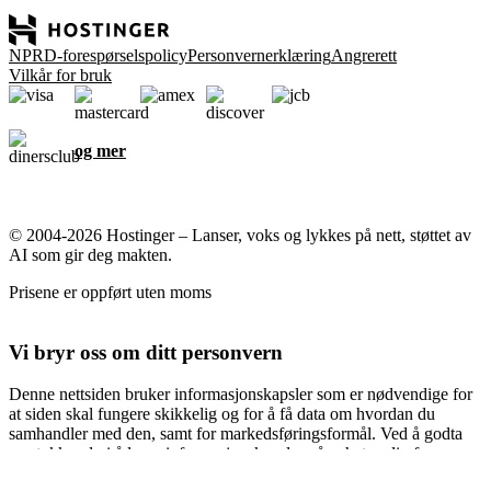
NPRD-forespørselspolicy
Personvernerklæring
Angrerett
Vilkår for bruk
og mer
© 2004-2026 Hostinger – Lanser, voks og lykkes på nett, støttet av
AI som gir deg makten.
Prisene er oppført uten moms
Vi bryr oss om ditt personvern
Denne nettsiden bruker informasjonskapsler som er nødvendige for
at siden skal fungere skikkelig og for å få data om hvordan du
samhandler med den, samt for markedsføringsformål. Ved å godta
samtykker du i å lagre informasjonskapsler på enheten din for
annonsemålretting, personlig tilpasning og analyser som beskrevet i