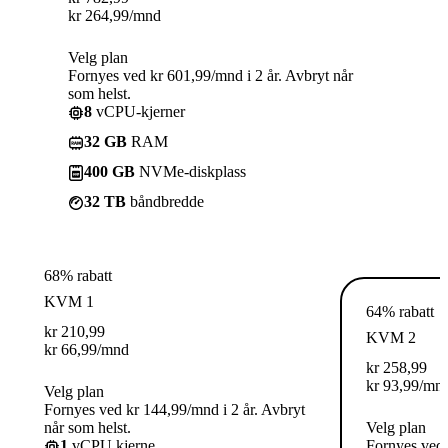
kr
264,99
/mnd
Velg plan
Fornyes ved kr 601,99/mnd i 2 år. Avbryt når
som helst.
8
vCPU-kjerner
32 GB
RAM
400 GB
NVMe-diskplass
32 TB
båndbredde
68% rabatt
KVM 1
64% rabatt
kr
210,99
KVM 2
kr
66,99
/mnd
kr
258,99
kr
93,99
/mn
Velg plan
Fornyes ved kr 144,99/mnd i 2 år. Avbryt
når som helst.
Velg plan
1
vCPU kjerne
Fornyes ved 