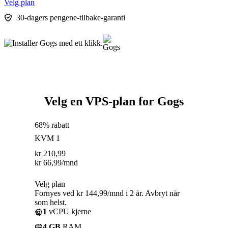
Velg plan
30-dagers pengene-tilbake-garanti
Velg en VPS-plan for Gogs
68% rabatt
KVM 1
kr
210,99
kr
66,99
/mnd
Velg plan
Fornyes ved kr 144,99/mnd i 2 år. Avbryt når
som helst.
1
vCPU kjerne
4 GB
RAM