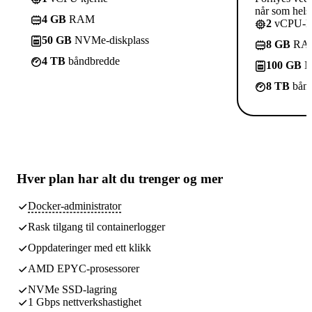
når som helst
4 GB
RAM
2
vCPU-kj
50 GB
NVMe-diskplass
8 GB
RA
4 TB
båndbredde
100 GB
N
8 TB
bånd
Hver plan har
alt du trenger
og mer
Docker-administrator
Rask tilgang til containerlogger
Oppdateringer med ett klikk
AMD EPYC-prosessorer
NVMe SSD-lagring
1 Gbps nettverkshastighet