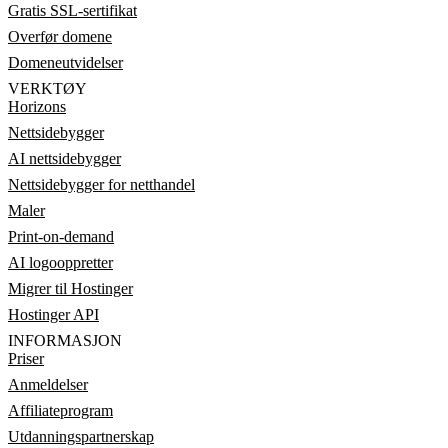
Gratis SSL-sertifikat
Overfør domene
Domeneutvidelser
VERKTØY
Horizons
Nettsidebygger
AI nettsidebygger
Nettsidebygger for netthandel
Maler
Print-on-demand
AI logooppretter
Migrer til Hostinger
Hostinger API
INFORMASJON
Priser
Anmeldelser
Affiliateprogram
Utdanningspartnerskap