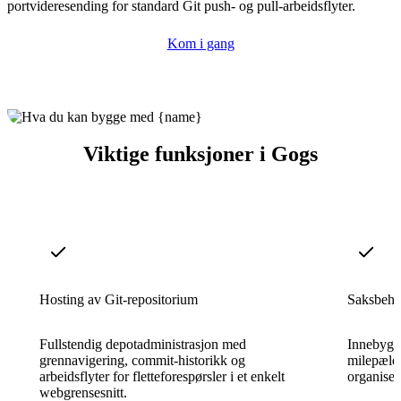
portvideresending for standard Git push- og pull-arbeidsflyter.
Kom i gang
Viktige funksjoner i Gogs
Hosting av Git-repositorium
Saksbeha
Fullstendig depotadministrasjon med
Innebygd 
grennavigering, commit-historikk og
milepæler
arbeidsflyter for fletteforespørsler i et enkelt
organise
webgrensesnitt.