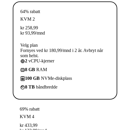
64% rabatt
KVM 2
kr
258,99
kr
93,99
/mnd
Velg plan
Fornyes ved kr 180,99/mnd i 2 år. Avbryt når
som helst.
2
vCPU-kjerner
8 GB
RAM
100 GB
NVMe-diskplass
8 TB
båndbredde
69% rabatt
KVM 4
kr
433,99