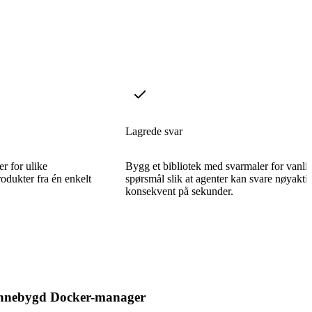
Lagrede svar
r for ulike
Bygg et bibliotek med svarmaler for vanli
rodukter fra én enkelt
spørsmål slik at agenter kan svare nøyakti
konsekvent på sekunder.
nnebygd Docker-manager