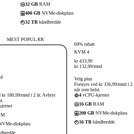
32 GB
RAM
400 GB
NVMe-diskplass
32 TB
båndbredde
MEST POPULÆR
69% rabatt
KVM 4
kr
433,99
kr
132,99
/mnd
nd
Velg plan
Fornyes ved kr 336,99/mnd i 2 
når som helst.
 kr 180,99/mnd i 2 år. Avbryt
4
vCPU-kjerner
t.
16 GB
RAM
jerner
200 GB
NVMe-diskplass
AM
16 TB
båndbredde
VMe-diskplass
dbredde