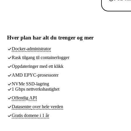
Hver plan har
alt du trenger
og mer
Docker-administrator
Rask tilgang til containerlogger
Oppdateringer med ett klikk
AMD EPYC-prosessorer
NVMe SSD-lagring
1 Gbps nettverkshastighet
Offentlig API
Datasentre
over hele verden
Gratis domene i 1 år