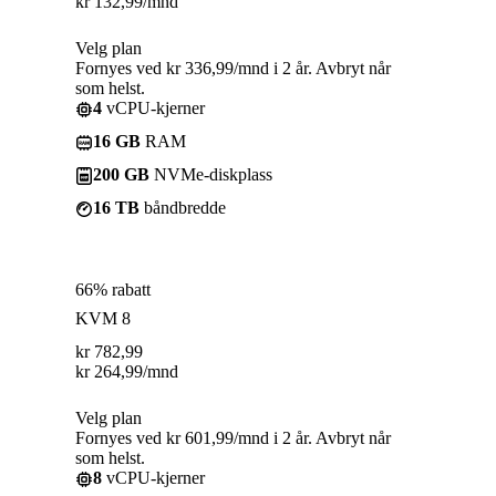
kr
132,99
/mnd
Velg plan
Fornyes ved kr 336,99/mnd i 2 år. Avbryt når
som helst.
4
vCPU-kjerner
16 GB
RAM
200 GB
NVMe-diskplass
16 TB
båndbredde
66% rabatt
KVM 8
kr
782,99
kr
264,99
/mnd
Velg plan
Fornyes ved kr 601,99/mnd i 2 år. Avbryt når
som helst.
8
vCPU-kjerner