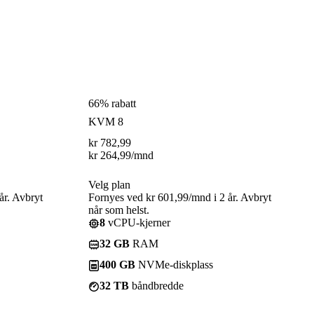
66% rabatt
KVM 8
kr
782,99
kr
264,99
/mnd
Velg plan
år. Avbryt
Fornyes ved kr 601,99/mnd i 2 år. Avbryt
når som helst.
8
vCPU-kjerner
32 GB
RAM
400 GB
NVMe-diskplass
32 TB
båndbredde