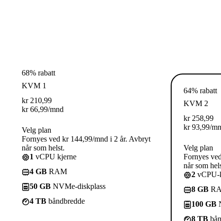
68% rabatt
KVM 1
64% rabatt
kr
210,99
KVM 2
kr
66,99
/mnd
kr
258,99
kr
93,99
/m
Velg plan
Fornyes ved kr 144,99/mnd i 2 år. Avbryt
når som helst.
Velg plan
1
vCPU kjerne
Fornyes ved
når som hels
4 GB
RAM
2
vCPU-k
50 GB
NVMe-diskplass
8 GB
R
4 TB
båndbredde
100 GB
N
8 TB
bån