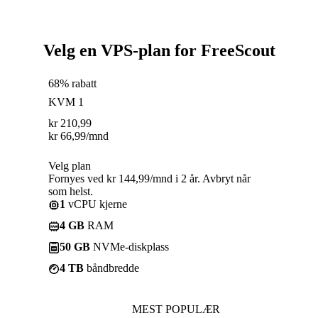
Velg en VPS-plan for FreeScout
68% rabatt
KVM 1
kr
210,99
kr
66,99
/mnd
Velg plan
Fornyes ved kr 144,99/mnd i 2 år. Avbryt når
som helst.
1
vCPU kjerne
4 GB
RAM
50 GB
NVMe-diskplass
4 TB
båndbredde
MEST POPULÆR