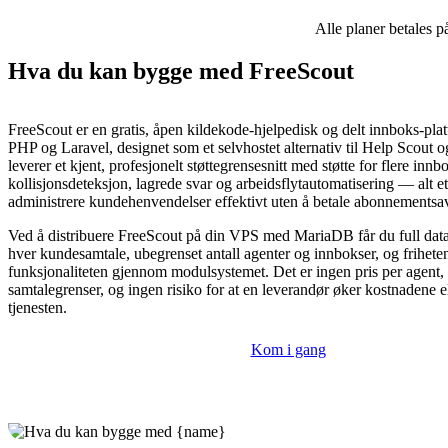
Alle planer betales p
Hva du kan bygge med FreeScout
FreeScout er en gratis, åpen kildekode-hjelpedisk og delt innboks-pl
PHP og Laravel, designet som et selvhostet alternativ til Help Scout
leverer et kjent, profesjonelt støttegrensesnitt med støtte for flere innb
kollisjonsdeteksjon, lagrede svar og arbeidsflytautomatisering — alt et
administrere kundehenvendelser effektivt uten å betale abonnementsav
Ved å distribuere FreeScout på din VPS med MariaDB får du full data
hver kundesamtale, ubegrenset antall agenter og innbokser, og friheten 
funksjonaliteten gjennom modulsystemet. Det er ingen pris per agent,
samtalegrenser, og ingen risiko for at en leverandør øker kostnadene el
tjenesten.
Kom i gang