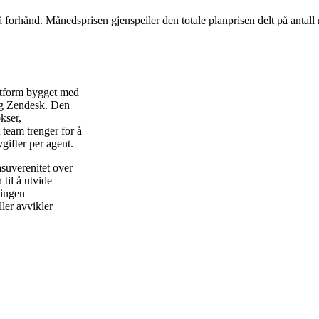
å forhånd. Månedsprisen gjenspeiler den totale planprisen delt på antall
attform bygget med
 og Zendesk. Den
okser,
 team trenger for å
gifter per agent.
suverenitet over
til å utvide
 ingen
ler avvikler