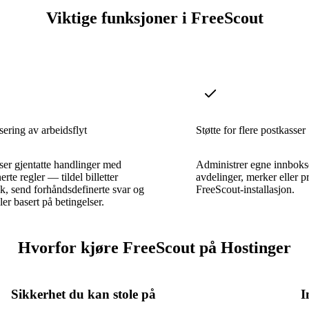
Viktige funksjoner i FreeScout
ering av arbeidsflyt
Støtte for flere postkasser
er gjentatte handlinger med
Administrer egne innbokse
rte regler — tildel billetter
avdelinger, merker eller p
k, send forhåndsdefinerte svar og
FreeScout-installasjon.
ler basert på betingelser.
Hvorfor kjøre FreeScout på Hostinger
Sikkerhet du kan stole på
I