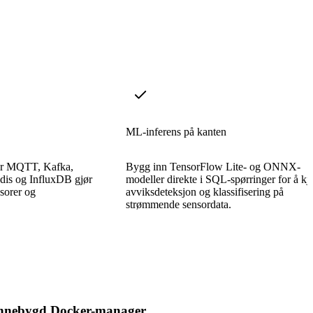
ML-inferens på kanten
for MQTT, Kafka,
Bygg inn TensorFlow Lite- og ONNX-
dis og InfluxDB gjør
modeller direkte i SQL-spørringer for å kj
nsorer og
avviksdeteksjon og klassifisering på
strømmende sensordata.
nnebygd Docker-manager