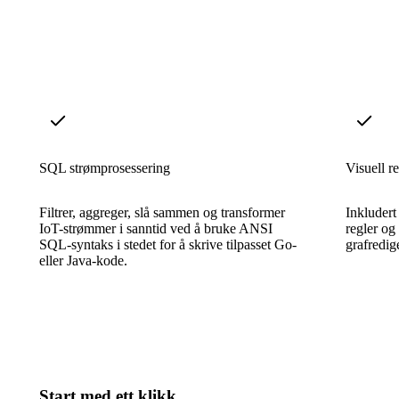
SQL strømprosessering
Visuell r
Filtrer, aggreger, slå sammen og transformer
Inkludert
IoT-strømmer i sanntid ved å bruke ANSI
regler og
SQL-syntaks i stedet for å skrive tilpasset Go-
grafredig
eller Java-kode.
Start med ett klikk