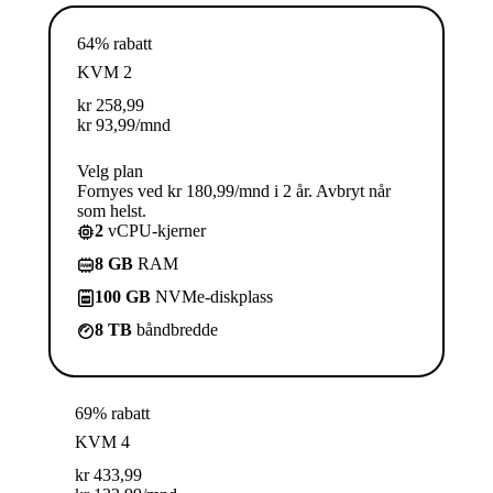
64% rabatt
KVM 2
kr
258,99
kr
93,99
/mnd
Velg plan
Fornyes ved kr 180,99/mnd i 2 år. Avbryt når
som helst.
2
vCPU-kjerner
8 GB
RAM
100 GB
NVMe-diskplass
8 TB
båndbredde
69% rabatt
KVM 4
kr
433,99