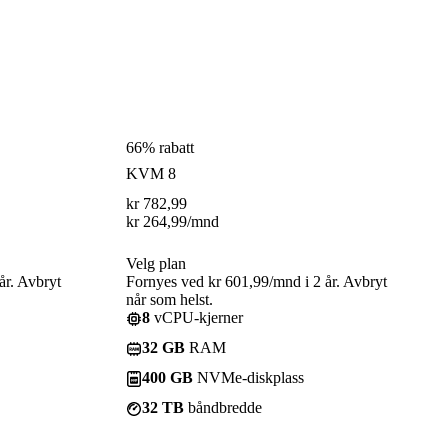
66% rabatt
KVM 8
kr
782,99
kr
264,99
/mnd
Velg plan
år. Avbryt
Fornyes ved kr 601,99/mnd i 2 år. Avbryt
når som helst.
8
vCPU-kjerner
32 GB
RAM
400 GB
NVMe-diskplass
32 TB
båndbredde