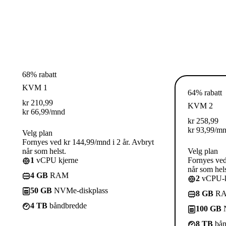
68% rabatt
KVM 1
64% rabatt
kr
210,99
KVM 2
kr
66,99
/mnd
kr
258,99
kr
93,99
/m
Velg plan
Fornyes ved kr 144,99/mnd i 2 år. Avbryt
når som helst.
Velg plan
1
vCPU kjerne
Fornyes ved
når som hels
4 GB
RAM
2
vCPU-k
50 GB
NVMe-diskplass
8 GB
R
4 TB
båndbredde
100 GB
N
8 TB
bån