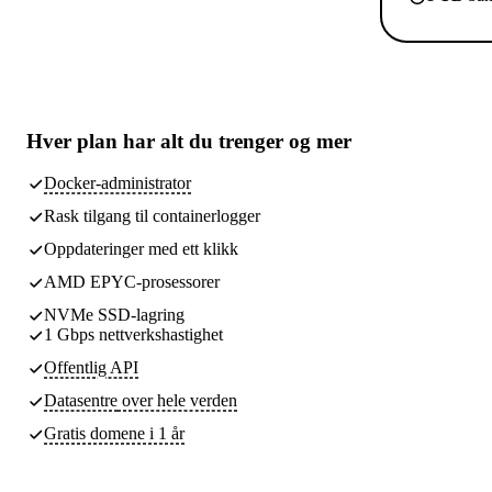
Hver plan har
alt du trenger
og mer
Docker-administrator
Rask tilgang til containerlogger
Oppdateringer med ett klikk
AMD EPYC-prosessorer
NVMe SSD-lagring
1 Gbps nettverkshastighet
Offentlig API
Datasentre
over hele verden
Gratis domene i 1 år