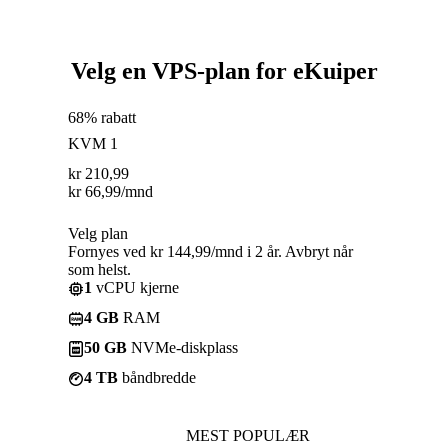
Velg en VPS-plan for eKuiper
68% rabatt
KVM 1
kr
210,99
kr
66,99
/mnd
Velg plan
Fornyes ved kr 144,99/mnd i 2 år. Avbryt når
som helst.
1
vCPU kjerne
4 GB
RAM
50 GB
NVMe-diskplass
4 TB
båndbredde
MEST POPULÆR