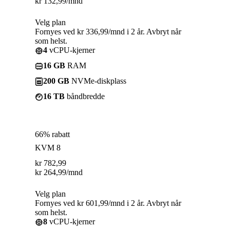
kr
132,99
/mnd
Velg plan
Fornyes ved kr 336,99/mnd i 2 år. Avbryt når
som helst.
4
vCPU-kjerner
16 GB
RAM
200 GB
NVMe-diskplass
16 TB
båndbredde
66% rabatt
KVM 8
kr
782,99
kr
264,99
/mnd
Velg plan
Fornyes ved kr 601,99/mnd i 2 år. Avbryt når
som helst.
8
vCPU-kjerner