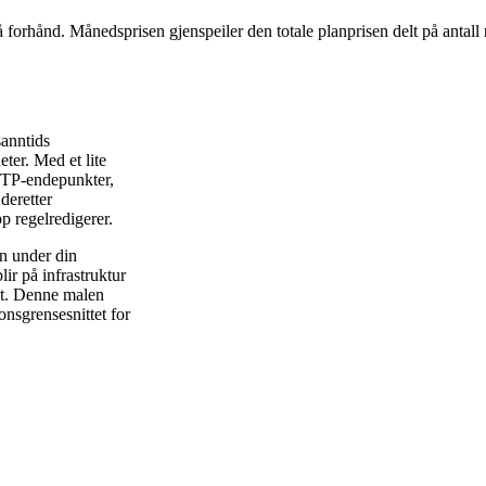
å forhånd. Månedsprisen gjenspeiler den totale planprisen delt på antall
anntids
ter. Med et lite
TTP-endepunkter,
deretter
p regelredigerer.
en under din
ir på infrastruktur
et. Denne malen
onsgrensesnittet for