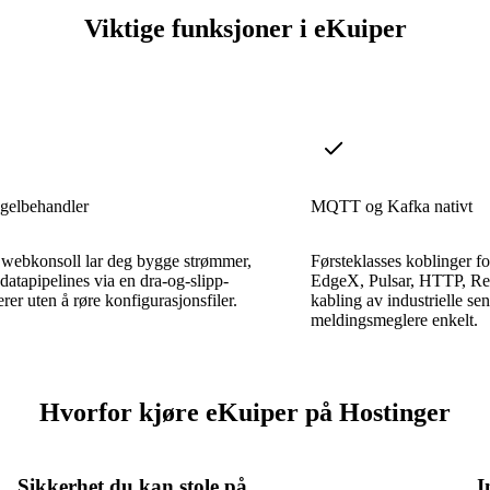
Viktige funksjoner i eKuiper
egelbehandler
MQTT og Kafka nativt
 webkonsoll lar deg bygge strømmer,
Førsteklasses koblinger 
 datapipelines via en dra-og-slipp-
EdgeX, Pulsar, HTTP, Re
erer uten å røre konfigurasjonsfiler.
kabling av industrielle se
meldingsmeglere enkelt.
Hvorfor kjøre eKuiper på Hostinger
Sikkerhet du kan stole på
I