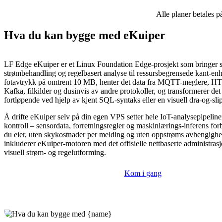
Alle planer betales p
Hva du kan bygge med eKuiper
LF Edge eKuiper er et Linux Foundation Edge-prosjekt som bringer s
strømbehandling og regelbasert analyse til ressursbegrensede kant-enhe
fotavtrykk på omtrent 10 MB, henter det data fra MQTT-meglere, H
Kafka, filkilder og dusinvis av andre protokoller, og transformerer det 
fortløpende ved hjelp av kjent SQL-syntaks eller en visuell dra-og-slip
Å drifte eKuiper selv på din egen VPS setter hele IoT-analysepipelin
kontroll – sensordata, forretningsregler og maskinlærings-inferens forbl
du eier, uten skykostnader per melding og uten oppstrøms avhengigh
inkluderer eKuiper-motoren med det offisielle nettbaserte administrasj
visuell strøm- og regelutforming.
Kom i gang