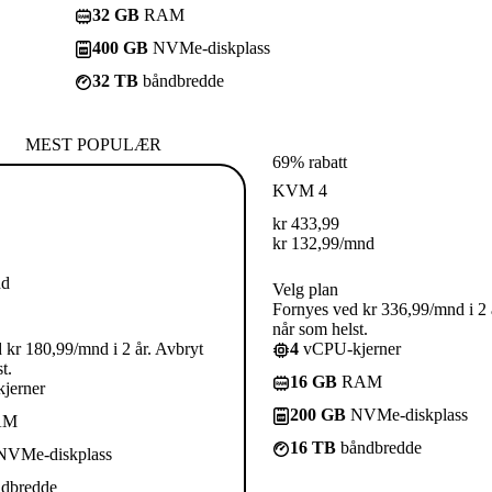
32 GB
RAM
400 GB
NVMe-diskplass
32 TB
båndbredde
MEST POPULÆR
69% rabatt
KVM 4
kr
433,99
kr
132,99
/mnd
nd
Velg plan
Fornyes ved kr 336,99/mnd i 2 
når som helst.
 kr 180,99/mnd i 2 år. Avbryt
4
vCPU-kjerner
t.
16 GB
RAM
jerner
200 GB
NVMe-diskplass
AM
16 TB
båndbredde
VMe-diskplass
dbredde