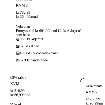
KVM 8
kr
782,99
kr
264,99
/mnd
Velg plan
Fornyes ved kr 601,99/mnd i 2 år. Avbryt når
som helst.
8
vCPU-kjerner
32 GB
RAM
400 GB
NVMe-diskplass
32 TB
båndbredde
68% rabatt
KVM 1
64% rabatt
kr
210,99
KVM 2
kr
66,99
/mnd
kr
258,99
kr
93,99
/mn
Velg plan