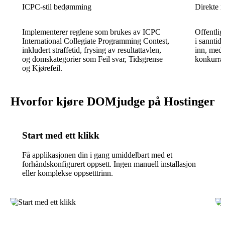
ICPC-stil bedømming
Direkte re
Implementerer reglene som brukes av ICPC
Offentlig
International Collegiate Programming Contest,
i sanntid
inkludert straffetid, frysing av resultattavlen,
inn, med 
og domskategorier som Feil svar, Tidsgrense
konkurran
og Kjørefeil.
Hvorfor kjøre DOMjudge på Hostinger
Start med ett klikk
Få applikasjonen din i gang umiddelbart med et
forhåndskonfigurert oppsett. Ingen manuell installasjon
eller komplekse oppsetttrinn.