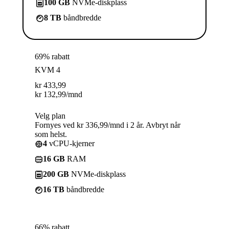
100 GB
NVMe-diskplass
8 TB
båndbredde
69% rabatt
KVM 4
kr
433,99
kr
132,99
/mnd
Velg plan
Fornyes ved kr 336,99/mnd i 2 år. Avbryt når
som helst.
4
vCPU-kjerner
16 GB
RAM
200 GB
NVMe-diskplass
16 TB
båndbredde
66% rabatt