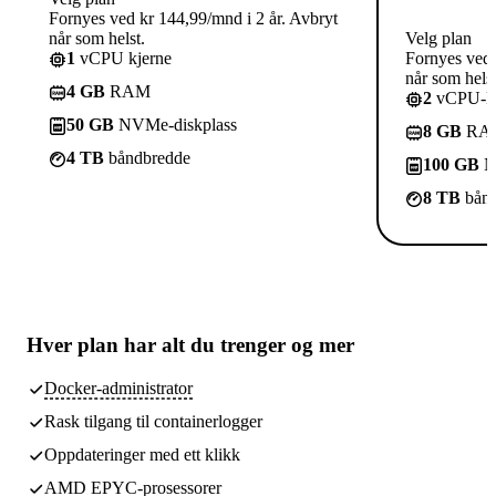
Fornyes ved kr 144,99/mnd i 2 år. Avbryt
når som helst.
Velg plan
1
vCPU kjerne
Fornyes ved 
når som helst
4 GB
RAM
2
vCPU-kj
50 GB
NVMe-diskplass
8 GB
RA
4 TB
båndbredde
100 GB
N
8 TB
bånd
Hver plan har
alt du trenger
og mer
Docker-administrator
Rask tilgang til containerlogger
Oppdateringer med ett klikk
AMD EPYC-prosessorer