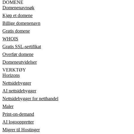
DOMENE
Domenenavnsøk
Kjøp et domene
Billige domenenavn
Gratis domene
WHOIS
Gratis SSL-sertifikat
Overfør domene
Domeneutvidelser
VERKTØY
Horizons
Nettsidebygger
AI nettsidebygger
Nettsidebygger for netthandel
Maler
Print-on-demand
AI logooppretter
Migrer til Hostinger