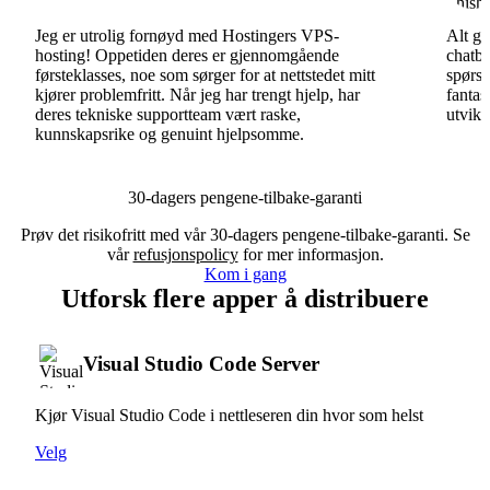
Jeg er utrolig fornøyd med Hostingers VPS-
Alt gå
hosting! Oppetiden deres er gjennomgående
chatbo
førsteklasses, noe som sørger for at nettstedet mitt
spørsm
kjører problemfritt. Når jeg har trengt hjelp, har
fantas
deres tekniske supportteam vært raske,
utvikl
kunnskapsrike og genuint hjelpsomme.
30-dagers pengene-tilbake-garanti
Prøv det risikofritt med vår 30-dagers pengene-tilbake-garanti. Se
vår
refusjonspolicy
for mer informasjon.
Kom i gang
Utforsk flere apper å distribuere
Visual Studio Code Server
Kjør Visual Studio Code i nettleseren din hvor som helst
Velg