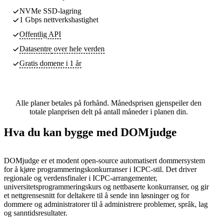
NVMe SSD-lagring
1 Gbps nettverkshastighet
Offentlig API
Datasentre
over hele verden
Gratis domene i 1 år
Alle planer betales på forhånd. Månedsprisen gjenspeiler den
totale planprisen delt på antall måneder i planen din.
Hva du kan bygge med DOMjudge
DOMjudge er et modent open-source automatisert dommersystem
for å kjøre programmeringskonkurranser i ICPC-stil. Det driver
regionale og verdensfinaler i ICPC-arrangementer,
universitetsprogrammeringskurs og nettbaserte konkurranser, og gir
et nettgrensesnitt for deltakere til å sende inn løsninger og for
dommere og administratorer til å administrere problemer, språk, lag
og sanntidsresultater.