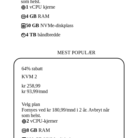
som helst.
1
vCPU kjerne
4 GB
RAM
50 GB
NVMe-diskplass
4 TB
båndbredde
MEST POPULÆR
64% rabatt
KVM 2
kr
258,99
kr
93,99
/mnd
Velg plan
Fornyes ved kr 180,99/mnd i 2 år. Avbryt når
som helst.
2
vCPU-kjerner
8 GB
RAM