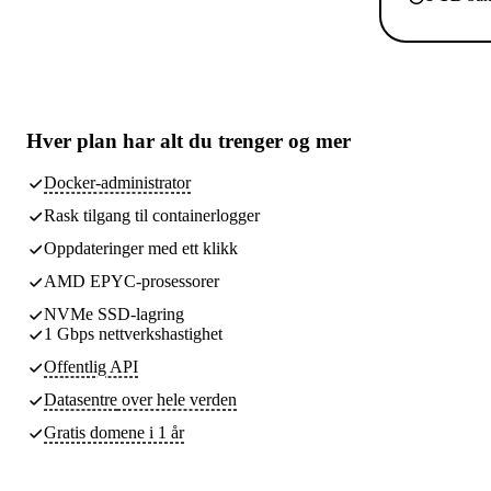
Hver plan har
alt du trenger
og mer
Docker-administrator
Rask tilgang til containerlogger
Oppdateringer med ett klikk
AMD EPYC-prosessorer
NVMe SSD-lagring
1 Gbps nettverkshastighet
Offentlig API
Datasentre
over hele verden
Gratis domene i 1 år