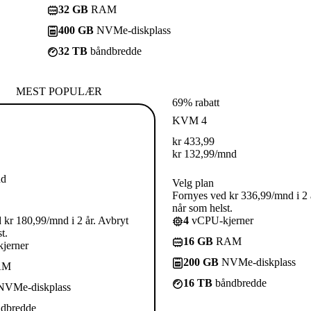
32 GB
RAM
400 GB
NVMe-diskplass
32 TB
båndbredde
MEST POPULÆR
69% rabatt
KVM 4
kr
433,99
kr
132,99
/mnd
nd
Velg plan
Fornyes ved kr 336,99/mnd i 2 
når som helst.
 kr 180,99/mnd i 2 år. Avbryt
4
vCPU-kjerner
t.
16 GB
RAM
jerner
200 GB
NVMe-diskplass
AM
16 TB
båndbredde
VMe-diskplass
dbredde