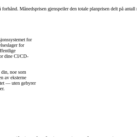
å forhånd. Månedsprisen gjenspeiler den totale planprisen delt på antall
sjonssystemet for
elseslager for
fentlige
for dine CI/CD-
n din, noe som
en av eksterne
itet — uten gebyrer
er.