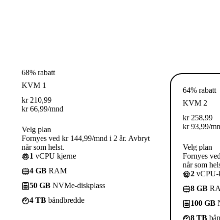
68% rabatt
KVM 1
64% rabatt
kr
210,99
KVM 2
kr
66,99
/mnd
kr
258,99
kr
93,99
/m
Velg plan
Fornyes ved kr 144,99/mnd i 2 år. Avbryt
når som helst.
Velg plan
1
vCPU kjerne
Fornyes ved
når som hels
4 GB
RAM
2
vCPU-k
50 GB
NVMe-diskplass
8 GB
R
4 TB
båndbredde
100 GB
N
8 TB
bån