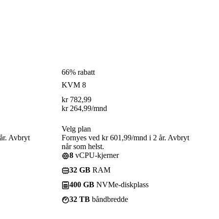
66% rabatt
KVM 8
kr
782,99
kr
264,99
/mnd
Velg plan
år. Avbryt
Fornyes ved kr 601,99/mnd i 2 år. Avbryt
når som helst.
8
vCPU-kjerner
32 GB
RAM
400 GB
NVMe-diskplass
32 TB
båndbredde