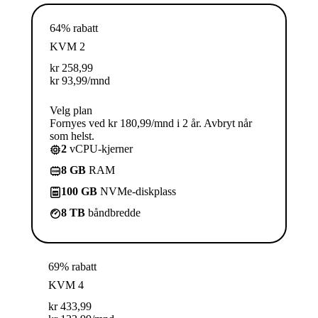
64% rabatt
KVM 2
kr
258,99
kr
93,99
/mnd
Velg plan
Fornyes ved kr 180,99/mnd i 2 år. Avbryt når
som helst.
2
vCPU-kjerner
8 GB
RAM
100 GB
NVMe-diskplass
8 TB
båndbredde
69% rabatt
KVM 4
kr
433,99