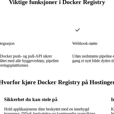
Viktige funksjoner i Docker Registry
tegrasjon
Webhook-støtte
Docker push- og pull-API sikrer
Utløs nedstrøms pipeline-
litet med alle byggeverktøy, pipeline
gang et nytt bilde dyttes til
reringsplattformer.
Hvorfor kjøre Docker Registry på Hostinge
Sikkerhet du kan stole på
I
Hold applikasjonene dine beskyttet med en innebygd
K
brannmur, DDoS-beskyttelse og kontinuerlig overvåking.
I