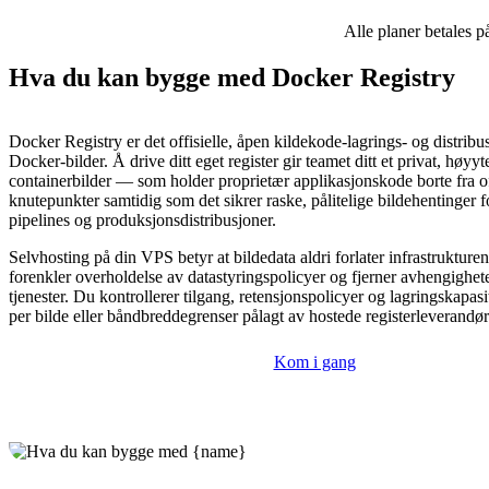
Alle planer betales p
Hva du kan bygge med Docker Registry
Docker Registry er det offisielle, åpen kildekode-lagrings- og distribu
Docker-bilder. Å drive ditt eget register gir teamet ditt et privat, høyyt
containerbilder — som holder proprietær applikasjonskode borte fra of
knutepunkter samtidig som det sikrer raske, pålitelige bildehentinger 
pipelines og produksjonsdistribusjoner.
Selvhosting på din VPS betyr at bildedata aldri forlater infrastrukture
forenkler overholdelse av datastyringspolicyer og fjerner avhengighet
tjenester. Du kontrollerer tilgang, retensjonspolicyer og lagringskapas
per bilde eller båndbreddegrenser pålagt av hostede registerleverandør
Kom i gang