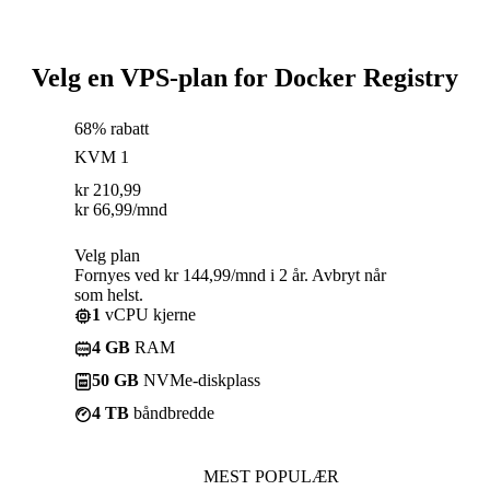
Velg en VPS-plan for Docker Registry
68% rabatt
KVM 1
kr
210,99
kr
66,99
/mnd
Velg plan
Fornyes ved kr 144,99/mnd i 2 år. Avbryt når
som helst.
1
vCPU kjerne
4 GB
RAM
50 GB
NVMe-diskplass
4 TB
båndbredde
MEST POPULÆR