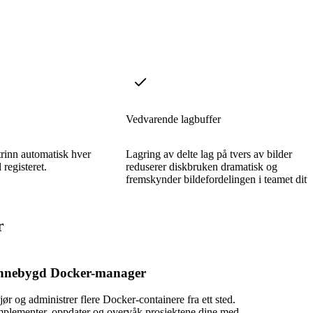
Vedvarende lagbuffer
trinn automatisk hver
Lagring av delte lag på tvers av bilder
 registeret.
reduserer diskbruken dramatisk og
fremskynder bildefordelingen i teamet ditt.
r
nnebygd Docker-manager
jør og administrer flere Docker-containere fra ett sted.
mplementer, oppdater og overvåk prosjektene dine med