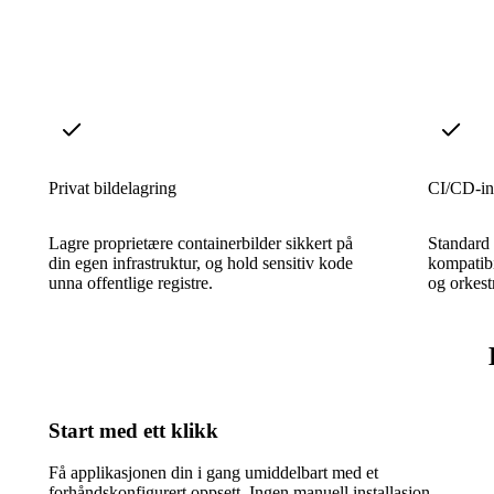
Privat bildelagring
CI/CD-in
Lagre proprietære containerbilder sikkert på
Standard 
din egen infrastruktur, og hold sensitiv kode
kompatibi
unna offentlige registre.
og orkest
Start med ett klikk
Få applikasjonen din i gang umiddelbart med et
forhåndskonfigurert oppsett. Ingen manuell installasjon