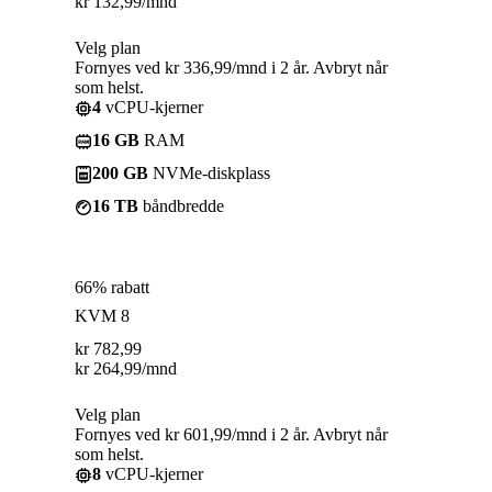
kr
132,99
/mnd
Velg plan
Fornyes ved kr 336,99/mnd i 2 år. Avbryt når
som helst.
4
vCPU-kjerner
16 GB
RAM
200 GB
NVMe-diskplass
16 TB
båndbredde
66% rabatt
KVM 8
kr
782,99
kr
264,99
/mnd
Velg plan
Fornyes ved kr 601,99/mnd i 2 år. Avbryt når
som helst.
8
vCPU-kjerner