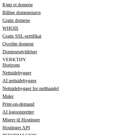
Kjøp et domene
Billige domenenavn
Gratis domene
WHOIS
Gratis SSL-sertifikat
Overfør domene
Domeneutvidelser
VERKTØY
Horizons
Nettsidebygger
AI nettsidebygger
Nettsidebygger for netthandel
Maler
Print-on-demand
AI logooppretter
Migrer til Hostinger
Hostinger API