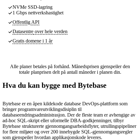
NVMe SSD-lagring
1 Gbps nettverkshastighet
Offentlig API
Datasentre
over hele verden
Gratis domene i 1 år
Alle planer betales på forhånd. Månedsprisen gjenspeiler den
totale planprisen delt på antall måneder i planen din.
Hva du kan bygge med Bytebase
Bytebase er en åpen kildekode database DevOps-plattform som
bringer programvareutviklingsdisiplin til
databaseendringsadministrasjon. Der de fleste team er avhengige av
ad-hoc SQL-skript eller uformelle DBA-godkjenninger, tilbyr
Bytebase strukturerte gjennomgangsarbeidsflyter, utrullingspipeliner
for flere miljøer og over 200 innebygde SQL-gjennomgangsregler
som gjenspeiler hvordan applikasjonskode leveres.