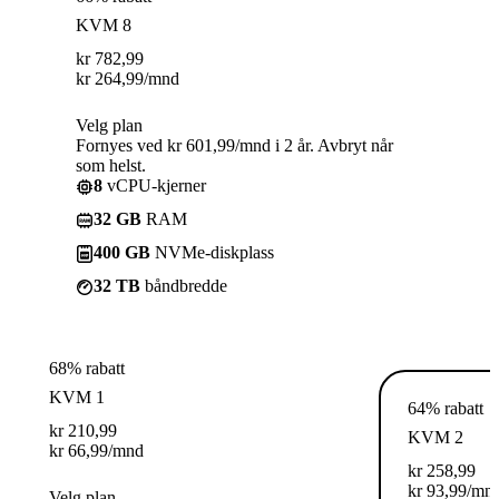
KVM 8
kr
782,99
kr
264,99
/mnd
Velg plan
Fornyes ved kr 601,99/mnd i 2 år. Avbryt når
som helst.
8
vCPU-kjerner
32 GB
RAM
400 GB
NVMe-diskplass
32 TB
båndbredde
68% rabatt
KVM 1
64% rabatt
kr
210,99
KVM 2
kr
66,99
/mnd
kr
258,99
kr
93,99
/mn
Velg plan