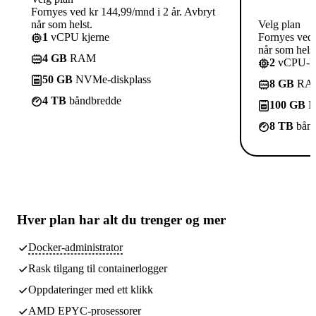
Fornyes ved kr 144,99/mnd i 2 år. Avbryt
når som helst.
Velg plan
1
vCPU kjerne
Fornyes ved 
når som helst
4 GB
RAM
2
vCPU-kj
50 GB
NVMe-diskplass
8 GB
RA
4 TB
båndbredde
100 GB
N
8 TB
bånd
Hver plan har
alt du trenger
og mer
Docker-administrator
Rask tilgang til containerlogger
Oppdateringer med ett klikk
AMD EPYC-prosessorer