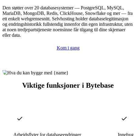
Den støtter over 20 databasesystemer — PostgreSQL, MySQL,
MariaDB, MongoDB, Redis, ClickHouse, Snowflake og mer — fra
ett enkelt webgrensesnitt. Selvhosting holder databaselegitimasjon
og endringshistorikk fullstendig innenfor din egen infrastruktur, uten
at noen tredjepartstjeneste noensinne får tilgang til dine skjemaer
eller data.
Kom i gang
Viktige funksjoner i Bytebase
Arbeidsflyter for databaseendringer
Innebyg