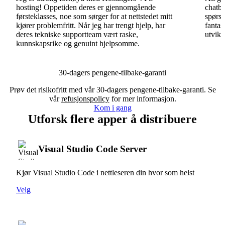
hosting! Oppetiden deres er gjennomgående
chatbo
førsteklasses, noe som sørger for at nettstedet mitt
spørsm
kjører problemfritt. Når jeg har trengt hjelp, har
fantas
deres tekniske supportteam vært raske,
utvikl
kunnskapsrike og genuint hjelpsomme.
30-dagers pengene-tilbake-garanti
Prøv det risikofritt med vår 30-dagers pengene-tilbake-garanti. Se
vår
refusjonspolicy
for mer informasjon.
Kom i gang
Utforsk flere apper å distribuere
Visual Studio Code Server
Kjør Visual Studio Code i nettleseren din hvor som helst
Velg