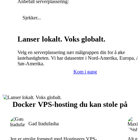
Anbefalt serverplassering:
Sjekker...
Lanser lokalt. Voks globalt.
Velg en serverplassering nær målgruppen din for å øke
lastehastigheten. Vi har datasentre i Nord-Amerika, Europa, A
Sør-Amerika.
Kom i gang
Docker VPS-hosting du kan stole på
Gad Iradufasha
Jeg er utrolig fornøyd med Hostingers VPS-
Alt gå