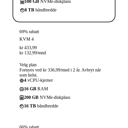
100 GB
NVMe-diskplass
8 TB
båndbredde
69% rabatt
KVM 4
kr
433,99
kr
132,99
/mnd
Velg plan
Fornyes ved kr 336,99/mnd i 2 år. Avbryt når
som helst.
4
vCPU-kjerner
16 GB
RAM
200 GB
NVMe-diskplass
16 TB
båndbredde
66% rabatt