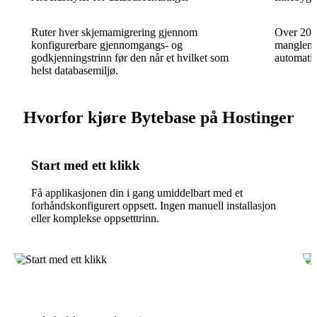
Ruter hver skjemamigrering gjennom
Over 200 
konfigurerbare gjennomgangs- og
manglende
godkjenningstrinn før den når et hvilket som
automatis
helst databasemiljø.
Hvorfor kjøre Bytebase på Hostinger
Start med ett klikk
Få applikasjonen din i gang umiddelbart med et
forhåndskonfigurert oppsett. Ingen manuell installasjon
eller komplekse oppsetttrinn.