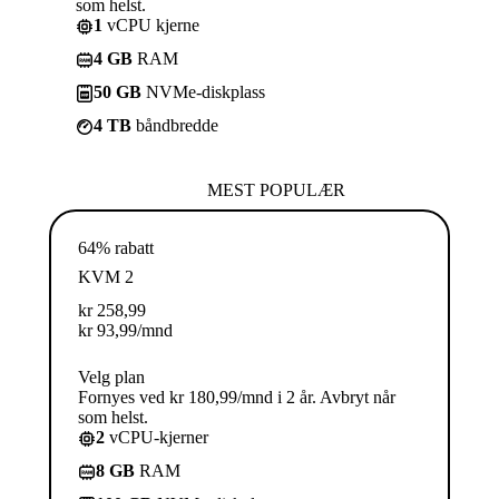
som helst.
1
vCPU kjerne
4 GB
RAM
50 GB
NVMe-diskplass
4 TB
båndbredde
MEST POPULÆR
64% rabatt
KVM 2
kr
258,99
kr
93,99
/mnd
Velg plan
Fornyes ved kr 180,99/mnd i 2 år. Avbryt når
som helst.
2
vCPU-kjerner
8 GB
RAM