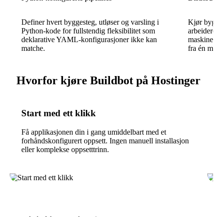
Definer hvert byggesteg, utløser og varsling i
Kjør bygg
Python-kode for fullstendig fleksibilitet som
arbeidere
deklarative YAML-konfigurasjoner ikke kan
maskiner 
matche.
fra én mas
Hvorfor kjøre Buildbot på Hostinger
Start med ett klikk
Få applikasjonen din i gang umiddelbart med et
forhåndskonfigurert oppsett. Ingen manuell installasjon
eller komplekse oppsetttrinn.