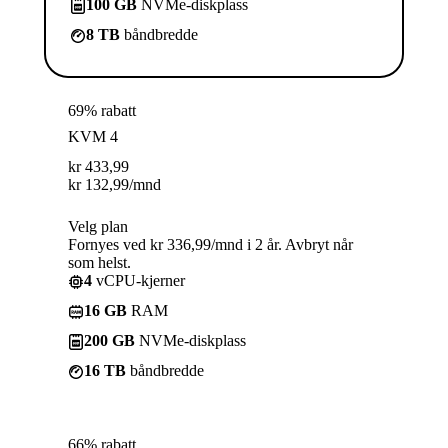
100 GB
NVMe-diskplass
8 TB
båndbredde
69% rabatt
KVM 4
kr
433,99
kr
132,99
/mnd
Velg plan
Fornyes ved kr 336,99/mnd i 2 år. Avbryt når
som helst.
4
vCPU-kjerner
16 GB
RAM
200 GB
NVMe-diskplass
16 TB
båndbredde
66% rabatt