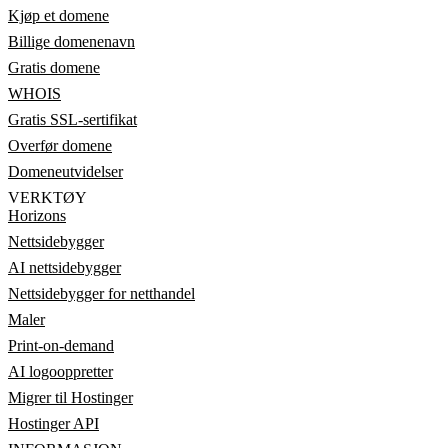
Kjøp et domene
Billige domenenavn
Gratis domene
WHOIS
Gratis SSL-sertifikat
Overfør domene
Domeneutvidelser
VERKTØY
Horizons
Nettsidebygger
AI nettsidebygger
Nettsidebygger for netthandel
Maler
Print-on-demand
AI logooppretter
Migrer til Hostinger
Hostinger API