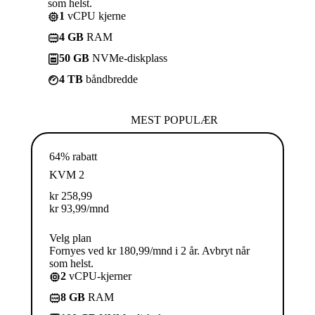
som helst.
1
vCPU kjerne
4 GB
RAM
50 GB
NVMe-diskplass
4 TB
båndbredde
MEST POPULÆR
64% rabatt
KVM 2
kr
258,99
kr
93,99
/mnd
Velg plan
Fornyes ved kr 180,99/mnd i 2 år. Avbryt når
som helst.
2
vCPU-kjerner
8 GB
RAM