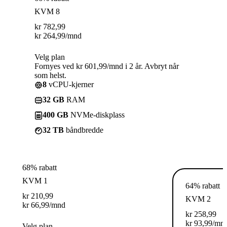
KVM 8
kr
782,99
kr
264,99
/mnd
Velg plan
Fornyes ved kr 601,99/mnd i 2 år. Avbryt når
som helst.
8
vCPU-kjerner
32 GB
RAM
400 GB
NVMe-diskplass
32 TB
båndbredde
68% rabatt
KVM 1
64% rabatt
kr
210,99
KVM 2
kr
66,99
/mnd
kr
258,99
kr
93,99
/mn
Velg plan