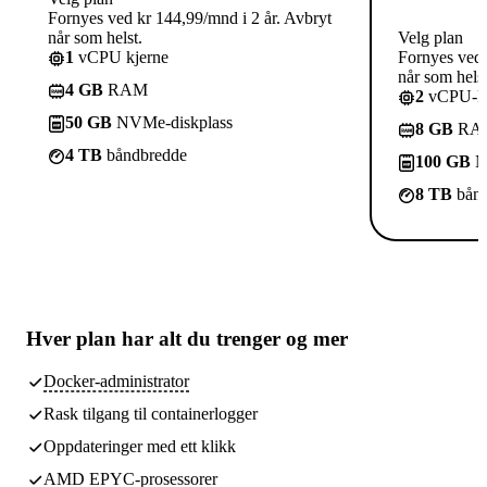
Fornyes ved kr 144,99/mnd i 2 år. Avbryt
når som helst.
Velg plan
1
vCPU kjerne
Fornyes ved 
når som helst
4 GB
RAM
2
vCPU-kj
50 GB
NVMe-diskplass
8 GB
RA
4 TB
båndbredde
100 GB
N
8 TB
bånd
Hver plan har
alt du trenger
og mer
Docker-administrator
Rask tilgang til containerlogger
Oppdateringer med ett klikk
AMD EPYC-prosessorer