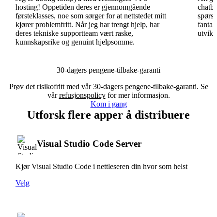
hosting! Oppetiden deres er gjennomgående
chatbo
førsteklasses, noe som sørger for at nettstedet mitt
spørsm
kjører problemfritt. Når jeg har trengt hjelp, har
fantas
deres tekniske supportteam vært raske,
utvikl
kunnskapsrike og genuint hjelpsomme.
30-dagers pengene-tilbake-garanti
Prøv det risikofritt med vår 30-dagers pengene-tilbake-garanti. Se
vår
refusjonspolicy
for mer informasjon.
Kom i gang
Utforsk flere apper å distribuere
Visual Studio Code Server
Kjør Visual Studio Code i nettleseren din hvor som helst
Velg