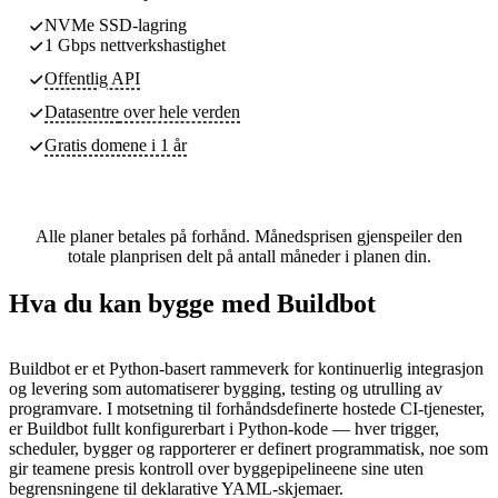
NVMe SSD-lagring
1 Gbps nettverkshastighet
Offentlig API
Datasentre
over hele verden
Gratis domene i 1 år
Alle planer betales på forhånd. Månedsprisen gjenspeiler den
totale planprisen delt på antall måneder i planen din.
Hva du kan bygge med Buildbot
Buildbot er et Python-basert rammeverk for kontinuerlig integrasjon
og levering som automatiserer bygging, testing og utrulling av
programvare. I motsetning til forhåndsdefinerte hostede CI-tjenester,
er Buildbot fullt konfigurerbart i Python-kode — hver trigger,
scheduler, bygger og rapporterer er definert programmatisk, noe som
gir teamene presis kontroll over byggepipelineene sine uten
begrensningene til deklarative YAML-skjemaer.