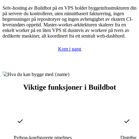
Selv-hosting av Buildbot på en VPS holder byggeinfrastrukturen din
på servere du kontrollerer, uten minuttbasert fakturering, ingen
begrensninger på repositoryer og ingen avhengighet av ekstern CI-
leverandørs oppetid. Master-worker-arkitekturen skalerer fra en
enkelt worker på en liten VPS til dusinvis av workere på tvers av
dedikerte maskiner, alt koordinert fra ett sentralt web-dashbord.
Kom i gang
Viktige funksjoner i Buildbot
Python-konfigurerte pipelines
Distribue