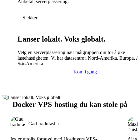
Anbefalt serverplassering:
Sjekker...
Lanser lokalt. Voks globalt.
Velg en serverplassering nær målgruppen din for å øke
lastehastigheten. Vi har datasentre i Nord-Amerika, Europa, A
Sør-Amerika.
Kom i gang
Docker VPS-hosting du kan stole på
Gad Iradufasha
Jeg er utrolig fornøyd med Hostingers VPS-
Alt gå