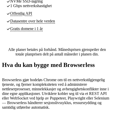
NVMe SSD-lagring
1 Gbps nettverkshastighet
Offentlig API
Datasentre
over hele verden
Gratis domene i 1 år
Alle planer betales på forhånd. Månedsprisen gjenspeiler den
totale planprisen delt på antall måneder i planen din.
Hva du kan bygge med Browserless
Browserless gjør hodeløs Chrome om til en nettverkstilgjengelig
tjeneste, og fjerner kompleksiteten ved å administrere
nettleserprosesser, minnelekkasjer og avhengighetskonflikter inne i
dine egne applikasjoner. Utviklere kobler seg til via et REST API
eller WebSocket ved hjelp av Puppeteer, Playwright eller Selenium
— Browserless håndterer sesjonslivssyklus, ressursrydding og
samtidig utførelse automatisk.