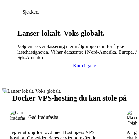
Sjekker...
Lanser lokalt. Voks globalt.
Velg en serverplassering nær målgruppen din for å øke
lastehastigheten. Vi har datasentre i Nord-Amerika, Europa, A
Sør-Amerika.
Kom i gang
Docker VPS-hosting du kan stole på
Gad Iradufasha
Jeg er utrolig fornøyd med Hostingers VPS-
Alt gå
hosting! Oppetiden deres er gjennomgående
chatbo