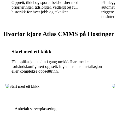
Opprett, tildel og spor arbeidsordrer med
Planlegg 
prioriteringer, tidslogger, vedlegg og full
automatis
historikk for hver jobb og tekniker.
triggere 
tidsinterv
Hvorfor kjøre Atlas CMMS på Hostinger
Start med ett klikk
Få applikasjonen din i gang umiddelbart med et
forhåndskonfigurert oppsett. Ingen manuell installasjon
eller komplekse oppsetttrinn.
Anbefalt serverplassering: