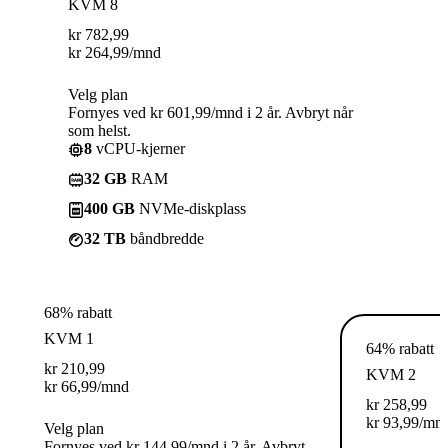
KVM 8
kr
782,99
kr
264,99
/mnd
Velg plan
Fornyes ved kr 601,99/mnd i 2 år. Avbryt når
som helst.
8
vCPU-kjerner
32 GB
RAM
400 GB
NVMe-diskplass
32 TB
båndbredde
68% rabatt
KVM 1
64% rabatt
kr
210,99
KVM 2
kr
66,99
/mnd
kr
258,99
kr
93,99
/mn
Velg plan
Fornyes ved kr 144,99/mnd i 2 år. Avbryt