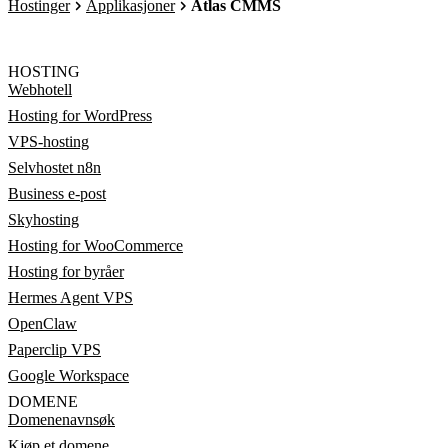
Hostinger
Applikasjoner
Atlas CMMS
HOSTING
Webhotell
Hosting for WordPress
VPS-hosting
Selvhostet n8n
Business e-post
Skyhosting
Hosting for WooCommerce
Hosting for byråer
Hermes Agent VPS
OpenClaw
Paperclip VPS
Google Workspace
DOMENE
Domenenavnsøk
Kjøp et domene