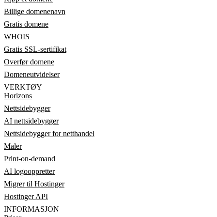
Billige domenenavn
Gratis domene
WHOIS
Gratis SSL-sertifikat
Overfør domene
Domeneutvidelser
VERKTØY
Horizons
Nettsidebygger
AI nettsidebygger
Nettsidebygger for netthandel
Maler
Print-on-demand
AI logooppretter
Migrer til Hostinger
Hostinger API
INFORMASJON