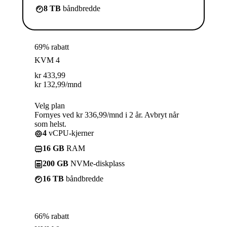
8 TB
båndbredde
69% rabatt
KVM 4
kr
433,99
kr
132,99
/mnd
Velg plan
Fornyes ved kr 336,99/mnd i 2 år. Avbryt når
som helst.
4
vCPU-kjerner
16 GB
RAM
200 GB
NVMe-diskplass
16 TB
båndbredde
66% rabatt