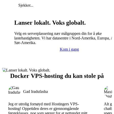
Sjekker...
Lanser lokalt. Voks globalt.
Velg en serverplassering nær målgruppen din for å øke
lastehastigheten. Vi har datasentre i Nord-Amerika, Europa, A
Sør-Amerika.
Kom i gang
Docker VPS-hosting du kan stole på
Gad Iradufasha
Jeg er utrolig fornøyd med Hostingers VPS-
Alt gå
hosting! Oppetiden deres er gjennomgående
chatbo
førsteklasses, noe som sørger for at nettstedet mitt
spørsm