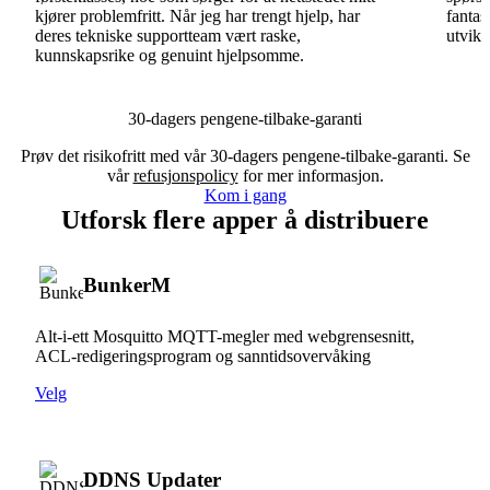
kjører problemfritt. Når jeg har trengt hjelp, har
fantas
deres tekniske supportteam vært raske,
utvikl
kunnskapsrike og genuint hjelpsomme.
30-dagers pengene-tilbake-garanti
Prøv det risikofritt med vår 30-dagers pengene-tilbake-garanti. Se
vår
refusjonspolicy
for mer informasjon.
Kom i gang
Utforsk flere apper å distribuere
BunkerM
Alt-i-ett Mosquitto MQTT-megler med webgrensesnitt,
ACL-redigeringsprogram og sanntidsovervåking
Velg
DDNS Updater