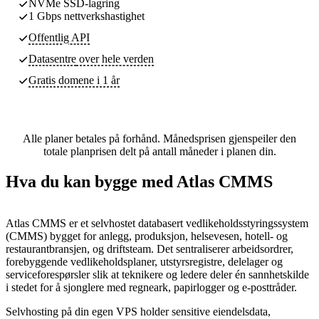
NVMe SSD-lagring
1 Gbps nettverkshastighet
Offentlig API
Datasentre
over hele verden
Gratis domene i 1 år
Alle planer betales på forhånd. Månedsprisen gjenspeiler den
totale planprisen delt på antall måneder i planen din.
Hva du kan bygge med Atlas CMMS
Atlas CMMS er et selvhostet databasert vedlikeholdsstyringssystem
(CMMS) bygget for anlegg, produksjon, helsevesen, hotell- og
restaurantbransjen, og driftsteam. Det sentraliserer arbeidsordrer,
forebyggende vedlikeholdsplaner, utstyrsregistre, delelager og
serviceforespørsler slik at teknikere og ledere deler én sannhetskilde
i stedet for å sjonglere med regneark, papirlogger og e-posttråder.
Selvhosting på din egen VPS holder sensitive eiendelsdata,