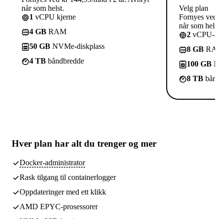
når som helst.
Velg plan
1
vCPU kjerne
Fornyes ved 
når som helst
4 GB
RAM
2
vCPU-kj
50 GB
NVMe-diskplass
8 GB
RA
4 TB
båndbredde
100 GB
N
8 TB
bånd
Hver plan har
alt du trenger
og mer
Docker-administrator
Rask tilgang til containerlogger
Oppdateringer med ett klikk
AMD EPYC-prosessorer