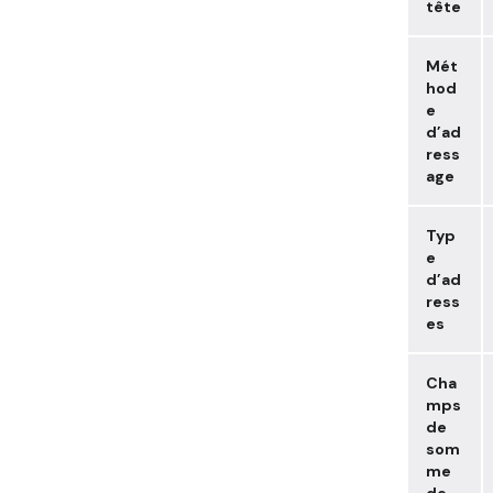
tête
Mét
hod
e
d’ad
ress
age
Typ
e
d’ad
ress
es
Cha
mps
de
som
me
de