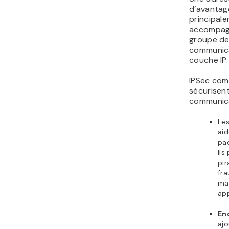
d’avantag
principale
accompag
groupe de
communica
couche IP.
IPSec com
sécurisent
communica
Le
aid
paq
Ils
pir
fra
mal
app
En
ajo