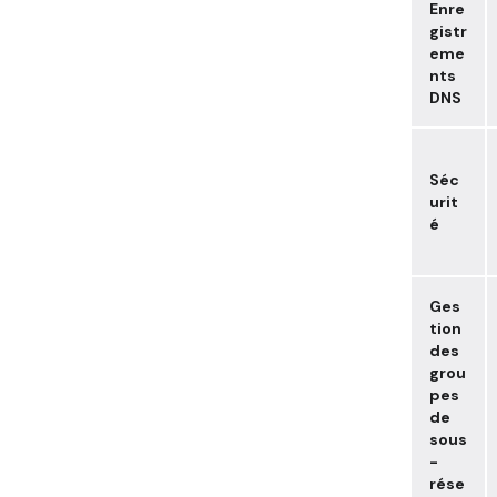
Enre
gistr
eme
nts
DNS
Séc
urit
é
Ges
tion
des
grou
pes
de
sous
-
rése