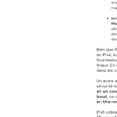
d’a
tr
In
Ma
déf
deu
de
Bien que l
en IPv4, s
fournisseu
finaux. En
dans les 
Un autre a
sécurité e
et un con
bout
, ce
in-the-m
IPv6 utili