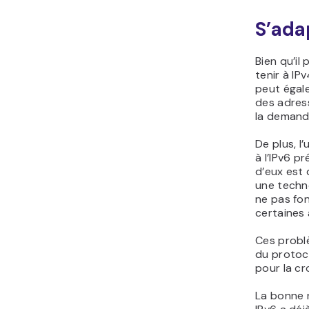
S’ada
Bien qu’il
tenir à IP
peut égale
des adress
la demand
De plus, l
à l’IPv6 p
d’eux est
une techno
ne pas fo
certaines 
Ces probl
du protoco
pour la cr
La bonne n