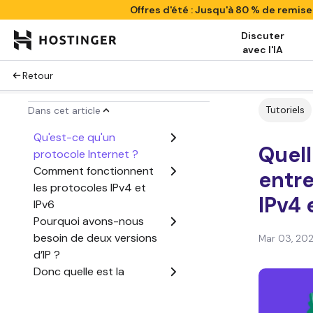
Offres d'été : Jusqu'à 80 % de remis
Discuter
avec l'IA
Retour
Tutoriels
Dans cet article
Qu'est-ce qu'un
Quell
protocole Internet ?
Comment fonctionnent
entre
les protocoles IPv4 et
IPv4 
IPv6
Pourquoi avons-nous
besoin de deux versions
Mar 03, 20
d’IP ?
Donc quelle est la
différence entre IPv4 et
IPv6 ?