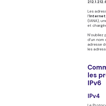
212.1.212.
Les adress
l’
Interne
(IANA), un
et chargée
N’oubliez 
d’un nom 
adresse de
les adress
Comm
les p
IPv6
IPv4
Le Protoco