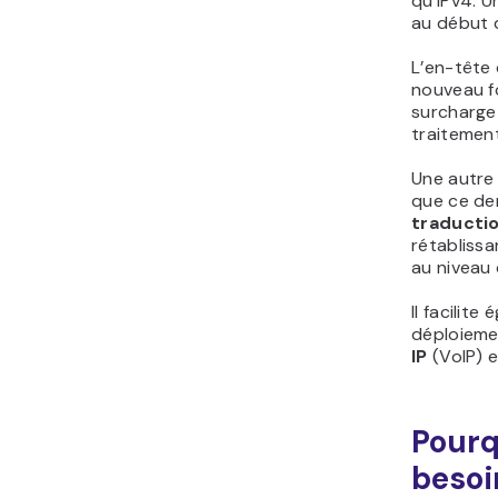
qu’IPv4. U
au début d
L’en-tête 
nouveau f
surcharge 
traitement
Une autre 
que ce der
traducti
rétablissa
au niveau 
Il facilit
déploiemen
IP
(VoIP) e
Pourq
besoi