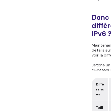
Donc 
diffé
IPv6 
Maintenan
détails su
voir la di
Jetons un
ci-dessou
Diffé
renc
es
Taill