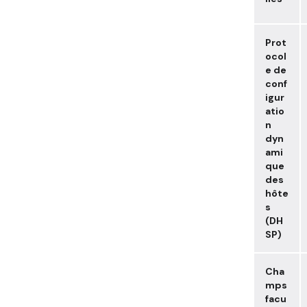
Prot
ocol
e de
conf
igur
atio
n
dyn
ami
que
des
hôte
s
(DH
SP)
Cha
mps
facu