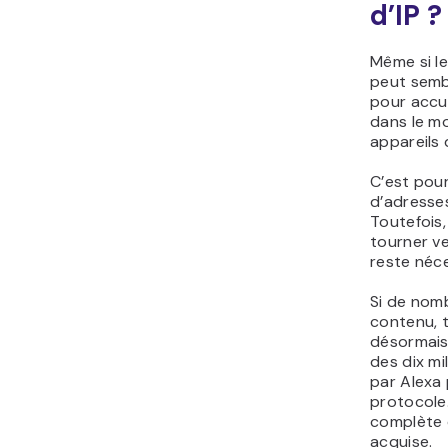
d’IP ?
Même si l
peut sembl
pour accue
dans le m
appareils d
C’est pour
d’adresse
Toutefois
tourner ve
reste néce
Si de nom
contenu, 
désormais 
des dix mi
par Alexa 
protocole
complète d
acquise.