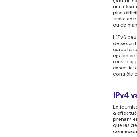
(Secure 
une
résol
plus diffic
trafic ent
ou de mani
L’IPv6 peu
de sécurit
caractéri
également
œuvre appr
essentiel 
contrôle d
IPv4 v
Le fournis
a effectué
prenant en
que les de
connexion