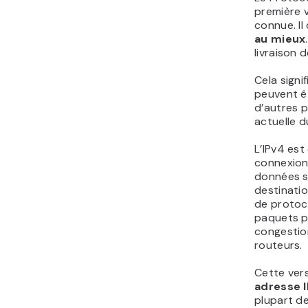
première v
connue. I
au mieux
livraison 
Cela signif
peuvent ê
d’autres 
actuelle du
L’IPv4 es
connexion
données s
destinatio
de protoco
paquets p
congestio
routeurs.
Cette vers
adresse I
plupart de