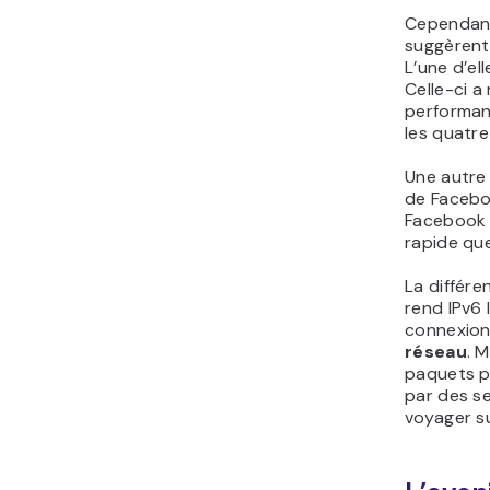
Cependant
suggèren
L’une d’el
Celle-ci a
performan
les quatre
Une autre 
de Faceboo
Facebook 
rapide que
La différe
rend IPv6 
connexion
réseau
. 
paquets pl
par des s
voyager su