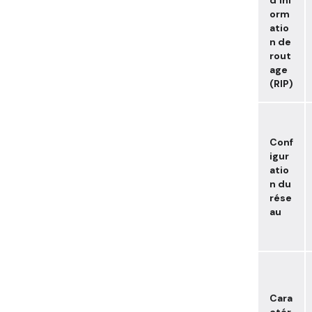
orm
atio
n de
rout
age
(RIP)
Conf
igur
atio
n du
rése
au
Cara
ctér