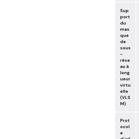
Sup
port
du
mas
que
de
sous
-
rése
au à
long
ueur
virtu
elle
(VLS
M)
Prot
ocol
e
d’inf