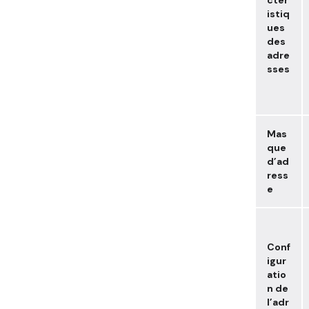
istiq
ues
des
adre
sses
Mas
que
d’ad
ress
e
Conf
igur
atio
n de
l’adr