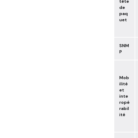
tête
de
paq
uet
SNM
P
Mob
ilité
et
inte
ropé
rabil
ité