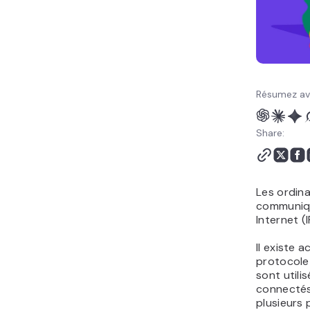
S'adapter à IPv6
Hostinger et IPv6
Conclusion
Résumez av
Share:
Les ordina
communiqu
Internet (
Il existe 
protocole I
sont utili
connectés 
plusieurs 