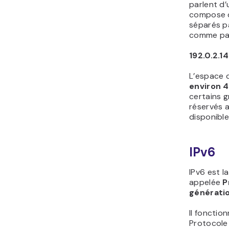
parlent d’
compose d
séparés pa
comme par
192.0.2.1
L’espace d
environ 4
certains 
réservés a
disponible
IPv6
IPv6 est l
appelée
P
générati
Il fonctio
Protocole 