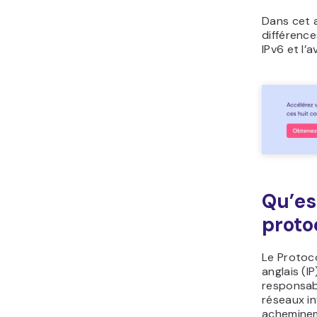
Dans cet a
différence
IPv6 et l’
Qu’es
proto
Le Protoco
anglais (I
responsab
réseaux in
acheminem