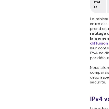
ltati
fs
Le tablea
entre ces 
prend en
routage 
largement
diffusio
leur conten
IPv4 ne di
par défaut
Nous allo
comparaiso
deux aspec
sécurité.
IPv4 v
Une adress