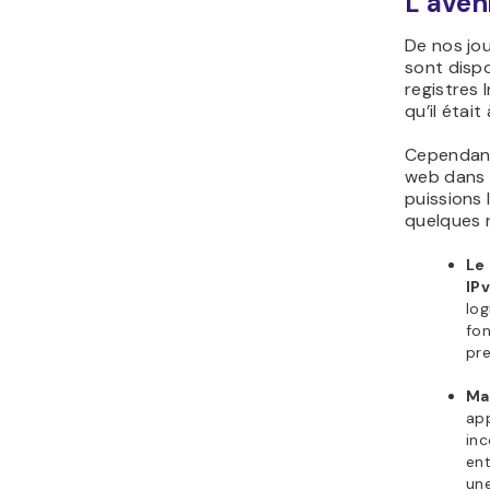
L’aveni
De nos jou
sont disp
registres 
qu’il étai
Cependant,
web dans 
puissions 
quelques r
Le
IP
log
fon
pr
Ma
app
inc
en
un