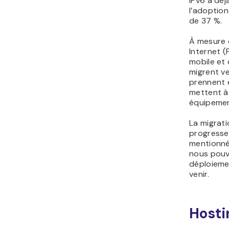
IPv6 a dé
l’adoption
de 37 %.
À mesure 
Internet (
mobile et
migrent ve
prennent e
mettent à 
équipemen
La migrati
progresser
mentionn
nous pouv
déploieme
venir.
Hosti