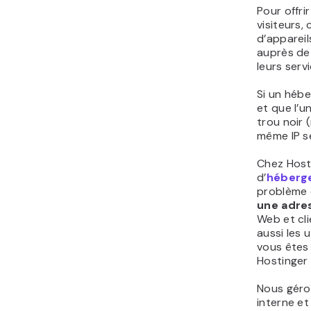
Pour offri
visiteurs,
d’appareils
auprès de
leurs serv
Si un hébe
et que l’u
trou noir (
même IP s
Chez Hosti
d’
héberg
problème 
une adre
Web et cli
aussi les u
vous êtes
Hostinger 
Nous géro
interne et