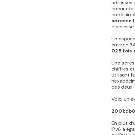
adresses u
connectés 
contraireme
adresse I
d’adresse 
Un espace 
environ 34
028 fois 
Une adress
chiffres et
utilisant 
hexadécim
des deux-
Voici un e
2001:db8
En plus d’
IPv6 a ég