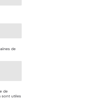
haînes de
de de
 sont utiles