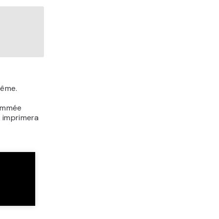
même.
nommée
pt imprimera