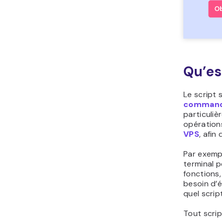
Qu’es
Le script 
command
particuliè
opérations
VPS
, afin
Par exemp
terminal p
fonctions,
besoin d’é
quel scrip
Tout scri