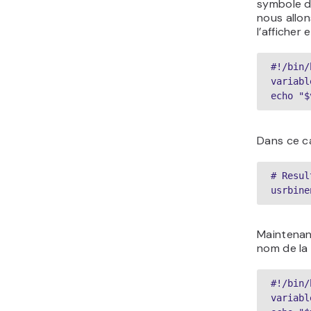
symbole d
nous allon
l’afficher 
#!/bin/
variabl
echo "$
Dans ce cas
# Resul
usrbine
Maintenan
nom de la 
#!/bin/
variabl