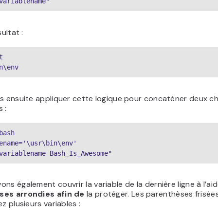
variablename"
sultat :
t
n\env
ns ensuite appliquer cette logique pour concaténer deux c
 :
bash
ename='\usr\bin\env'
variablename Bash_Is_Awesome"
ns également couvrir la variable de la dernière ligne à l’ai
ses arrondies afin de
la protéger. Les parenthèses frisées
ez plusieurs variables :