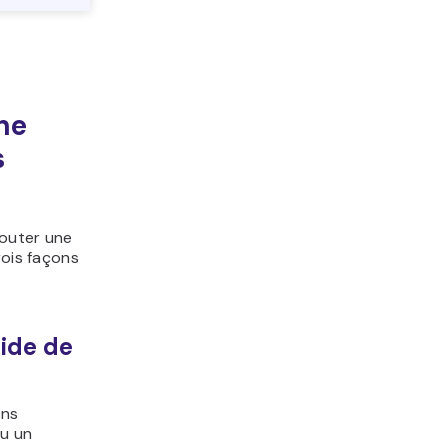
ne
s
jouter une
rois façons
aide de
ons
ou un