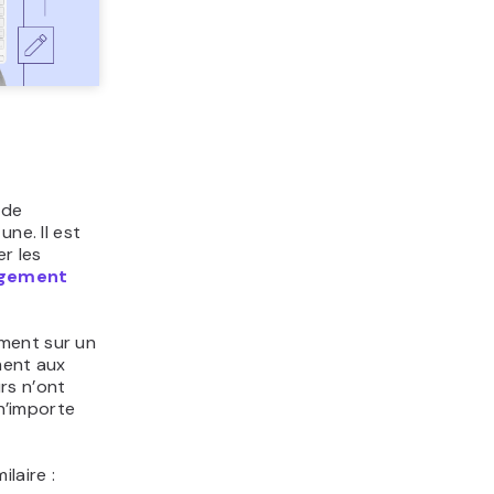
 de
une. Il est
er les
gement
ment sur un
ment aux
urs n’ont
 n’importe
laire :