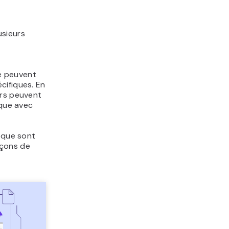
usieurs
ne peuvent
cifiques. En
urs peuvent
ique avec
e que sont
açons de