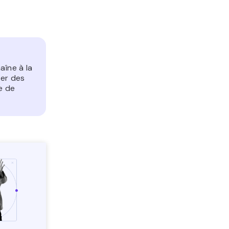
aîne à la
ner des
de de