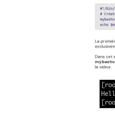
#!/bin/
# Creat
mybashv
echo $m
La premièr
exclusivem
Dans cet e
mybashva
la valeur.