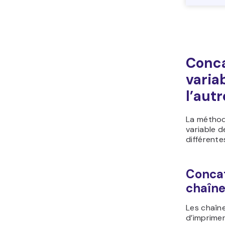
Conca
varia
l’autr
La méthod
variable d
différente
Concat
chaîne
Les chaîne
d’imprimer