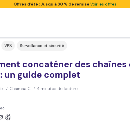
Offres d'été : Jusqu'à 80 % de remise
Voir les offres
VPS
Surveillance et sécurité
ent concaténer des chaînes 
: un guide complet
25
/
Chaimaa C.
/
4 minutes de lecture
ec: