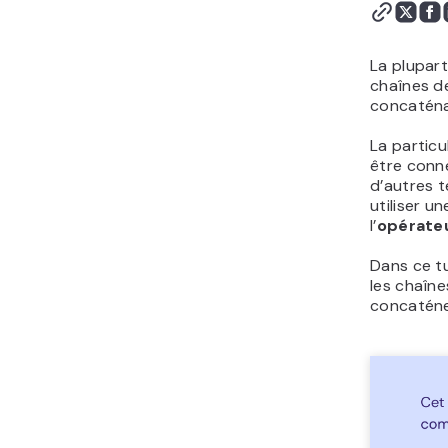
La plupar
chaînes de
concaténa
La particu
être conne
d’autres t
utiliser u
l’
opérateu
Dans ce tu
les chaîn
concaténe