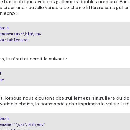
e barre oblique avec des guillemets doubles normaux. Par 
s créer une nouvelle variable de chaîne littérale sans guille
en écho :
bash
ename=\usr\bin\env
variablename"
, le résultat serait le suivant :
t
nv
t, lorsque nous ajoutons des
guillemets singuliers
ou
do
variable chaîne, la commande echo imprimera la valeur litté
bash
ename='\usr\bin\env'