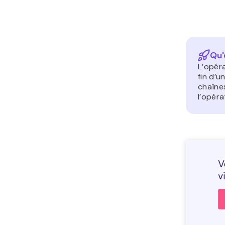
Qu'
L’opér
fin d’u
chaînes
l’opéra