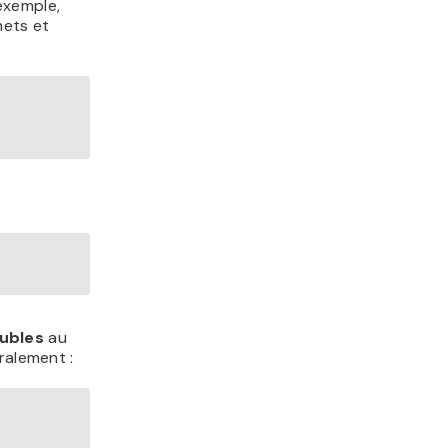
exemple,
mets et
ubles
au
ralement :