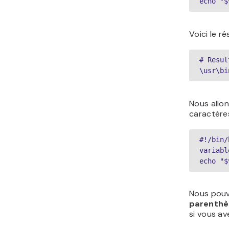
echo "$
Voici le ré
# Resul
\usr\bi
Nous allo
caractères
#!/bin/
variabl
echo "$
Nous pouvo
parenthè
si vous av