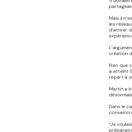
trouvaient
partagean
Mais il n’
les résea
d’attirer 
expérienc
L’argument
création 
Rien que c
a atteint 
repart à 
Martin a b
désormais
Dans le ca
convaincr
“Je voulai
préparati