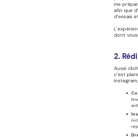
me prépara
afin que d
d’essais e
L’expérien
dont vous
2. Réd
Aussi clic
c’est plan
Instagram,
Co
leu
aid
In
nic
rep
Dre