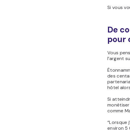
Si vous vo
De co
pour 
Vous pense
l’argent s
Étonnammen
des centai
partenari
hôtel alor
Si attein
monétiser
comme Ma
“Lorsque j
environ 5 