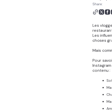
l'argent sur Instagram -
Share:
FAQ
Les vlogg
restaurant
Les influe
choses gr
Mais comme
Pour savoi
Instagram 
contenu :
Sof
Mar
Ch
Ma
Am