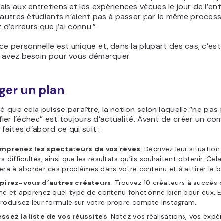
is aux entretiens et les expériences vécues le jour de l’ent
’autres étudiants n’aient pas à passer par le même proces
t d’erreurs que j’ai connu.”
ce personnelle est unique et, dans la plupart des cas, c’es
 avez besoin pour vous démarquer.
iger un plan
hé que cela puisse paraître, la notion selon laquelle “ne pas p
ifier l’échec” est toujours d’actualité. Avant de créer un c
 faites d’abord ce qui suit :
mprenez les spectateurs de vos rêves
. Décrivez leur situation
rs difficultés, ainsi que les résultats qu’ils souhaitent obtenir. Cel
era à aborder ces problèmes dans votre contenu et à attirer le b
spirez-vous d’autres créateurs
. Trouvez 10 créateurs à succès
he et apprenez quel type de contenu fonctionne bien pour eux. E
roduisez leur formule sur votre propre compte Instagram.
ssez la liste de vos réussites
. Notez vos réalisations, vos expé