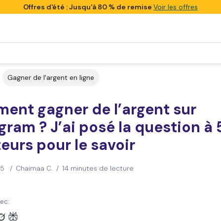
Offres d'été : Jusqu'à 80 % de remise
Voir les offres
Gagner de l'argent en ligne
ent gagner de l’argent sur
gram ? J’ai posé la question à 
eurs pour le savoir
25
/
Chaimaa C.
/
14 minutes de lecture
ec: