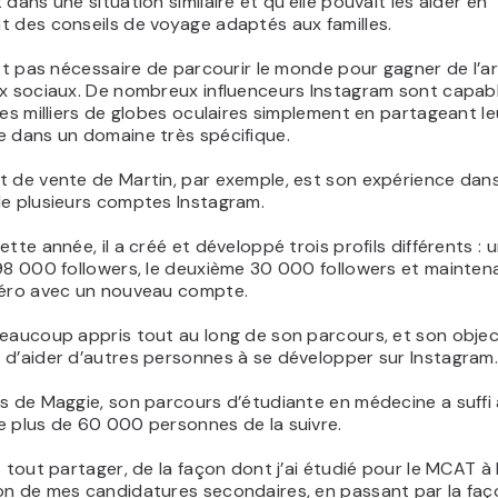
 dans une situation similaire et qu’elle pouvait les aider en
t des conseils de voyage adaptés aux familles.
est pas nécessaire de parcourir le monde pour gagner de l’a
ux sociaux. De nombreux influenceurs Instagram sont capab
des milliers de globes oculaires simplement en partageant l
e dans un domaine très spécifique.
 de vente de Martin, par exemple, est son expérience dans
de plusieurs comptes Instagram.
ette année, il a créé et développé trois profils différents :
98 000 followers, le deuxième 30 000 followers et maintenan
zéro avec un nouveau compte.
eaucoup appris tout au long de son parcours, et son object
 d’aider d’autres personnes à se développer sur Instagram
s de Maggie, son parcours d’étudiante en médecine a suffi 
e plus de 60 000 personnes de la suivre.
s tout partager, de la façon dont j’ai étudié pour le MCAT à 
on de mes candidatures secondaires, en passant par la faç