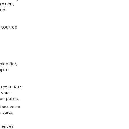
retien,
sus
t tout ce
lanifier,
ompte
 actuelle et
a vous
on public.
 dans votre
nsuite,
riences