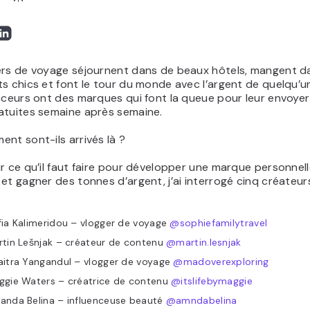
ers de voyage séjournent dans de beaux hôtels, mangent d
s chics et font le tour du monde avec l’argent de quelqu’un
nceurs ont des marques qui font la queue pour leur envoye
atuites semaine après semaine.
nt sont-ils arrivés là ?
r ce qu’il faut faire pour développer une marque personnell
et gagner des tonnes d’argent, j’ai interrogé cinq créateur
ia Kalimeridou – vlogger de voyage
@sophiefamilytravel
tin Lešnjak – créateur de contenu
@martin.lesnjak
aitra Yangandul – vlogger de voyage
@madoverexploring
ggie Waters – créatrice de contenu
@itslifebymaggie
anda Belina – influenceuse beauté
@amndabelina