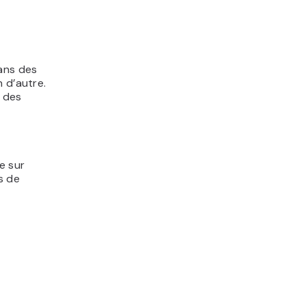
ans des
 d’autre.
r des
e sur
s de