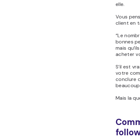
elle.
Vous pense
client en 
“Le nombre
bonnes pe
mais qu’il
acheter vo
S’il est v
votre comp
conclure d
beaucoup 
Mais la q
Comme
follo