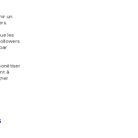
nir un
ers.
ue les
followers
 par
monétiser
ent à
gner
s