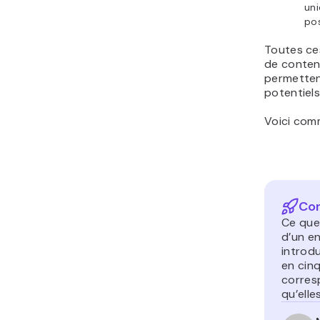
uni
pos
Toutes ces
de conten
permettent
potentiels
Voici comm
Con
Ce que 
d’un en
introdu
en cinq
corres
qu’ell