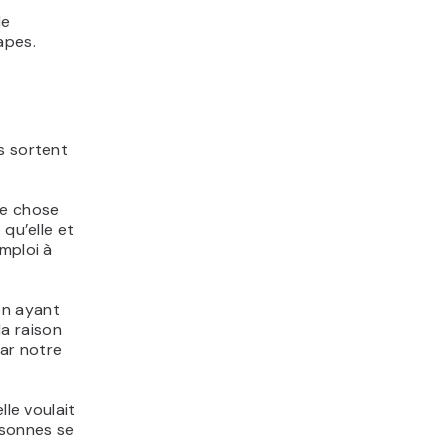
le
apes.
s sortent
ue chose
 qu’elle et
mploi à
en ayant
la raison
ar notre
lle voulait
rsonnes se