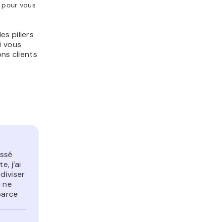
t pour vous
s piliers
i vous
ns clients
assé
, j’ai
diviser
i ne
parce