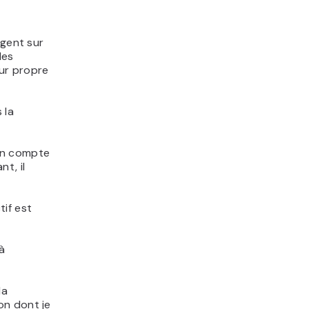
rgent sur
les
eur propre
 la
 un compte
t, il
if est
.
à
la
on dont je