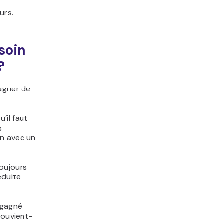
urs.
soin
?
gagner de
’il faut
s
on avec un
toujours
éduite
i gagné
souvient-