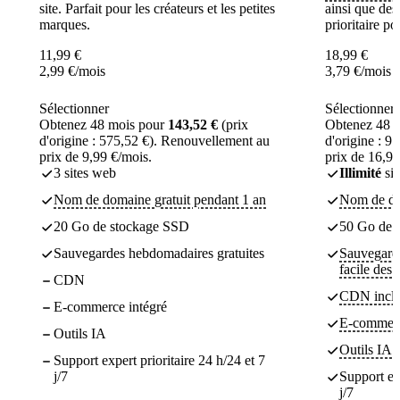
site. Parfait pour les créateurs et les petites
ainsi que des
marques.
prioritaire p
11,99
€
18,99
€
2,99
€
/mois
3,79
€
/mois
Sélectionner
Sélectionner
Obtenez 48 mois pour
143,52 €
(prix
Obtenez 48 
d'origine : 575,52 €). Renouvellement au
d'origine : 9
prix de 9,99 €/mois.
prix de 16,99
3 sites web
Illimité
sit
Nom de domaine gratuit pendant 1 an
Nom de dom
20 Go de stockage SSD
50 Go de
Sauvegardes hebdomadaires gratuites
Sauvegarde
facile des
CDN
CDN incl
E-commerce intégré
E-commerc
Outils IA
Outils IA
Support expert prioritaire 24 h/24 et 7
j/7
Support exp
j/7