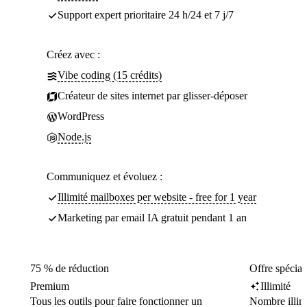
Support expert prioritaire 24 h/24 et 7 j/7
Créez avec :
Vibe coding (15 crédits)
Créateur de sites internet par glisser-déposer
WordPress
Node.js
Communiquez et évoluez :
Illimité mailboxes per website - free for 1 year
Marketing par email IA gratuit pendant 1 an
75 % de réduction
Offre spécial
Premium
Illimité
Tous les outils pour faire fonctionner un
Nombre illim