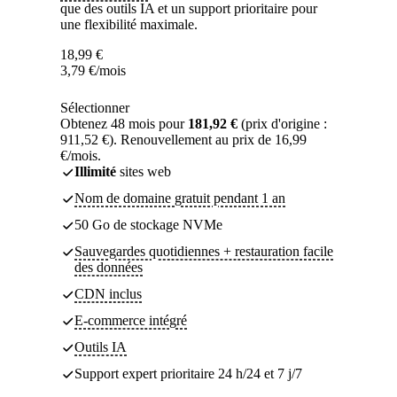
que des outils IA et un support prioritaire pour
une flexibilité maximale.
18,99
€
3,79
€
/mois
Sélectionner
Obtenez 48 mois pour
181,92 €
(prix d'origine :
911,52 €). Renouvellement au prix de 16,99
€/mois.
Illimité
sites web
Nom de domaine gratuit pendant 1 an
50 Go de stockage NVMe
Sauvegardes quotidiennes + restauration facile
des données
CDN inclus
E-commerce intégré
Outils IA
Support expert prioritaire 24 h/24 et 7 j/7