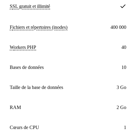
SSL
gratuit et illimité
Fichiers et répertoires (inodes)
400 000
workers PHP
40
bases de données
10
Taille de la base de données
3 Go
RAM
2 Go
cœurs de CPU
1