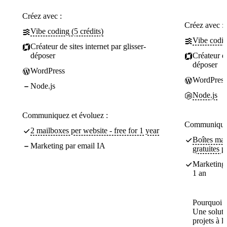
Créez avec :
Créez avec :
Vibe coding (5 crédits)
Vibe codin
Créateur de sites internet par glisser-
déposer
Créateur de
déposer
WordPress
WordPress
Node.js
Node.js
Communiquez et évoluez :
Communiquez
2 mailboxes per website - free for 1 year
Boîtes ma
Marketing par email IA
gratuites 
Marketing 
1 an
Pourquoi c
Une soluti
projets à l