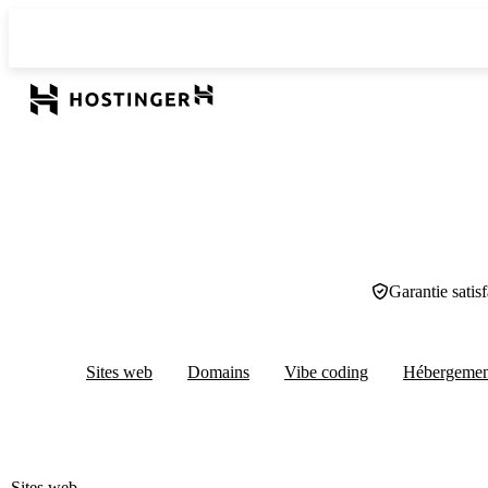
Garantie satis
Sites web
Domains
Vibe coding
Hébergeme
Sites web