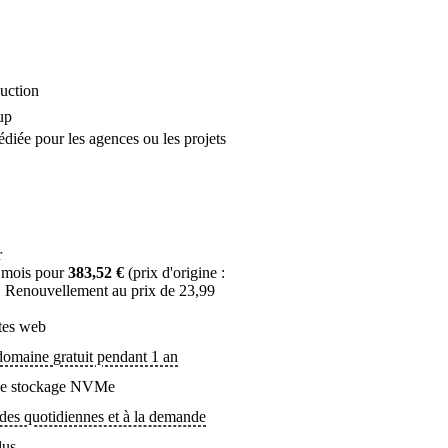
uction
up
diée pour les agences ou les projets
r
 mois pour
383,52 €
(prix d'origine :
. Renouvellement au prix de 23,99
ites web
omaine gratuit pendant 1 an
de stockage NVMe
es quotidiennes et à la demande
lus