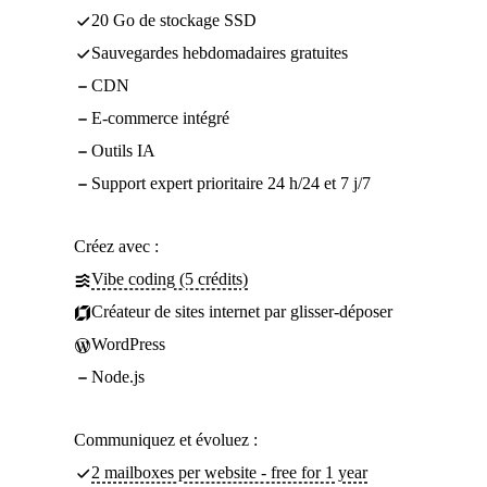
20 Go de stockage SSD
Sauvegardes hebdomadaires gratuites
CDN
E-commerce intégré
Outils IA
Support expert prioritaire 24 h/24 et 7 j/7
Créez avec :
Vibe coding (5 crédits)
Créateur de sites internet par glisser-déposer
WordPress
Node.js
Communiquez et évoluez :
2 mailboxes per website - free for 1 year