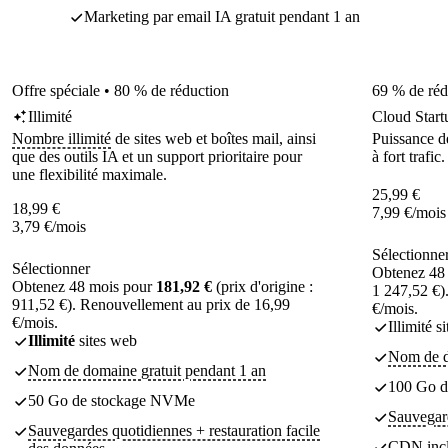
Marketing par email IA gratuit pendant 1 an
Offre spéciale • 80 % de réduction
69 % de réd
Illimité
Cloud Start
Nombre illimité
de sites web et boîtes mail, ainsi
Puissance dé
que des outils IA et un support prioritaire pour
à fort trafic.
une flexibilité maximale.
25,99
€
18,99
€
7,99
€
/mois
3,79
€
/mois
Sélectionne
Sélectionner
Obtenez 48
Obtenez 48 mois pour
181,92 €
(prix d'origine :
1 247,52 €)
911,52 €). Renouvellement au prix de 16,99
€/mois.
€/mois.
Illimité s
Illimité
sites web
Nom de d
Nom de domaine gratuit pendant 1 an
100 Go 
50 Go de stockage NVMe
Sauvegard
Sauvegardes quotidiennes + restauration facile
CDN inc