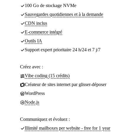
100 Go de stockage NVMe
Sauvegardes quotidiennes et à la demande
CDN inclus
E-commerce intégré
Outils IA
Support expert prioritaire 24 h/24 et 7 j/7
Créez avec :
Vibe coding (15 crédits)
Créateur de sites internet par glisser-déposer
WordPress
Node.js
Communiquez et évoluez :
Illimité mailboxes per website - free for 1 year