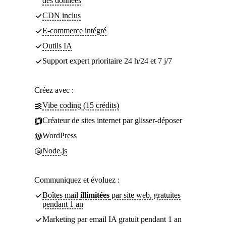
des données
CDN inclus
E-commerce intégré
Outils IA
Support expert prioritaire 24 h/24 et 7 j/7
Créez avec :
Vibe coding (15 crédits)
Créateur de sites internet par glisser-déposer
WordPress
Node.js
Communiquez et évoluez :
Boîtes mail
illimitées
par site web, gratuites
pendant 1 an
Marketing par email IA gratuit pendant 1 an