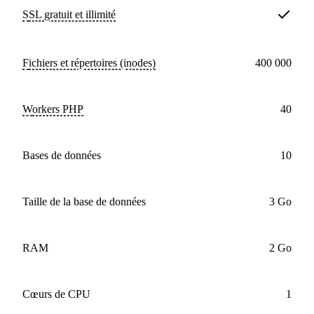
SSL
gratuit et illimité
Fichiers et répertoires (inodes)
400 000
workers PHP
40
bases de données
10
Taille de la base de données
3 Go
RAM
2 Go
cœurs de CPU
1