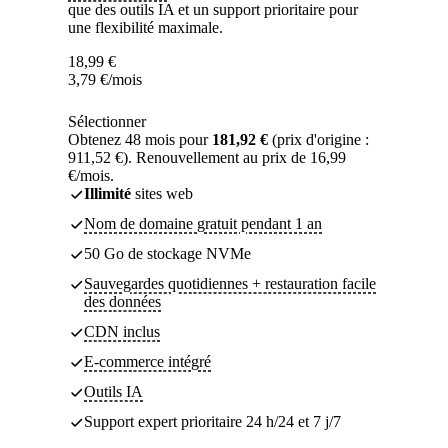
que des outils IA et un support prioritaire pour
une flexibilité maximale.
18,99
€
3,79
€
/mois
Sélectionner
Obtenez 48 mois pour
181,92 €
(prix d'origine :
911,52 €). Renouvellement au prix de 16,99
€/mois.
Illimité
sites web
Nom de domaine gratuit pendant 1 an
50 Go de stockage NVMe
Sauvegardes quotidiennes + restauration facile
des données
CDN inclus
E-commerce intégré
Outils IA
Support expert prioritaire 24 h/24 et 7 j/7