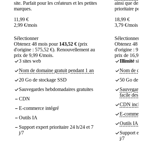
site. Parfait pour les créateurs et les petites
ainsi que des
marques.
prioritaire p
11,99
€
18,99
€
2,99
€
/mois
3,79
€
/mois
Sélectionner
Sélectionner
Obtenez 48 mois pour
143,52 €
(prix
Obtenez 48 
d'origine : 575,52 €). Renouvellement au
d'origine : 9
prix de 9,99 €/mois.
prix de 16,99
3 sites web
Illimité
sit
Nom de domaine gratuit pendant 1 an
Nom de dom
20 Go de stockage SSD
50 Go de
Sauvegardes hebdomadaires gratuites
Sauvegarde
facile des
CDN
CDN incl
E-commerce intégré
E-commerc
Outils IA
Outils IA
Support expert prioritaire 24 h/24 et 7
j/7
Support exp
j/7