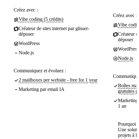
Créez avec :
Créez avec :
Vibe coding (5 crédits)
Vibe codin
Créateur de sites internet par glisser-
déposer
Créateur de
déposer
WordPress
WordPress
Node.js
Node.js
Communiquez et évoluez :
Communiquez
2 mailboxes per website - free for 1 year
Boîtes ma
Marketing par email IA
gratuites 
Marketing 
1 an
Pourquoi c
Une soluti
projets à l