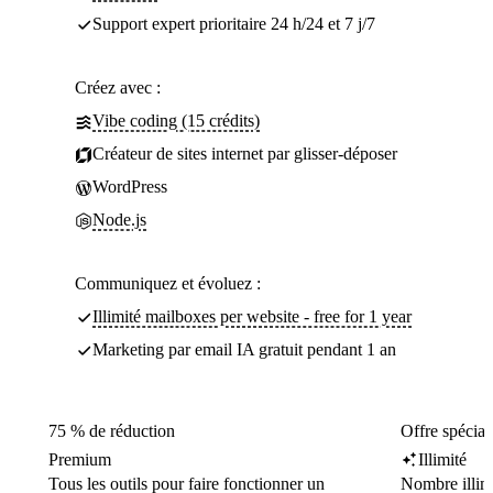
Support expert prioritaire 24 h/24 et 7 j/7
Créez avec :
Vibe coding (15 crédits)
Créateur de sites internet par glisser-déposer
WordPress
Node.js
Communiquez et évoluez :
Illimité mailboxes per website - free for 1 year
Marketing par email IA gratuit pendant 1 an
75 % de réduction
Offre spécial
Premium
Illimité
Tous les outils pour faire fonctionner un
Nombre illim