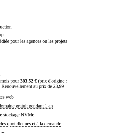
uction
up
diée pour les agences ou les projets
r
 mois pour
383,52 €
(prix d'origine :
. Renouvellement au prix de 23,99
ites web
omaine gratuit pendant 1 an
de stockage NVMe
es quotidiennes et à la demande
lus