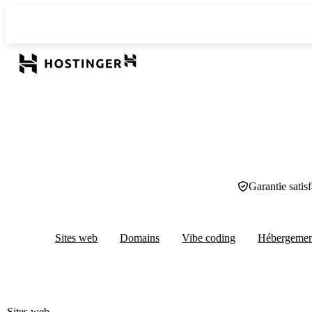
Garantie satis
Sites web
Domains
Vibe coding
Hébergeme
Sites web