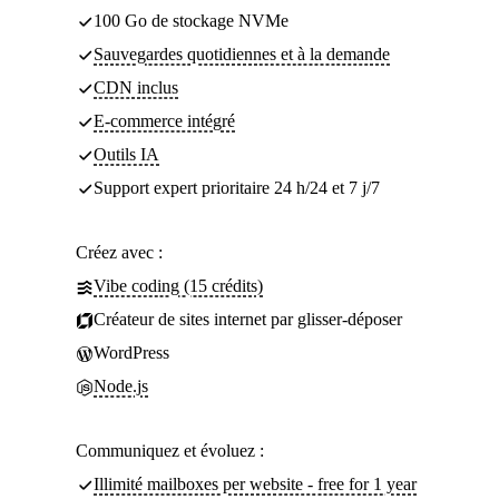
100 Go de stockage NVMe
Sauvegardes quotidiennes et à la demande
CDN inclus
E-commerce intégré
Outils IA
Support expert prioritaire 24 h/24 et 7 j/7
Créez avec :
Vibe coding (15 crédits)
Créateur de sites internet par glisser-déposer
WordPress
Node.js
Communiquez et évoluez :
Illimité mailboxes per website - free for 1 year