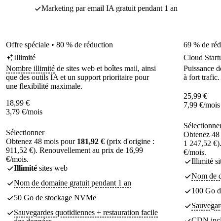
Marketing par email IA gratuit pendant 1 an
Offre spéciale • 80 % de réduction
69 % de réd
Illimité
Cloud Start
Nombre illimité
de sites web et boîtes mail, ainsi
Puissance dé
que des outils IA et un support prioritaire pour
à fort trafic.
une flexibilité maximale.
25,99
€
18,99
€
7,99
€
/mois
3,79
€
/mois
Sélectionne
Sélectionner
Obtenez 48
Obtenez 48 mois pour
181,92 €
(prix d'origine :
1 247,52 €)
911,52 €). Renouvellement au prix de 16,99
€/mois.
€/mois.
Illimité s
Illimité
sites web
Nom de d
Nom de domaine gratuit pendant 1 an
100 Go 
50 Go de stockage NVMe
Sauvegard
Sauvegardes quotidiennes + restauration facile
CDN inc