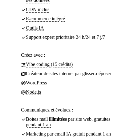
des données
CDN inclus
E-commerce intégré
Outils IA
Support expert prioritaire 24 h/24 et 7 j/7
Créez avec :
Vibe coding (15 crédits)
Créateur de sites internet par glisser-déposer
WordPress
Node.js
Communiquez et évoluez :
Boîtes mail
illimitées
par site web, gratuites
pendant 1 an
Marketing par email IA gratuit pendant 1 an