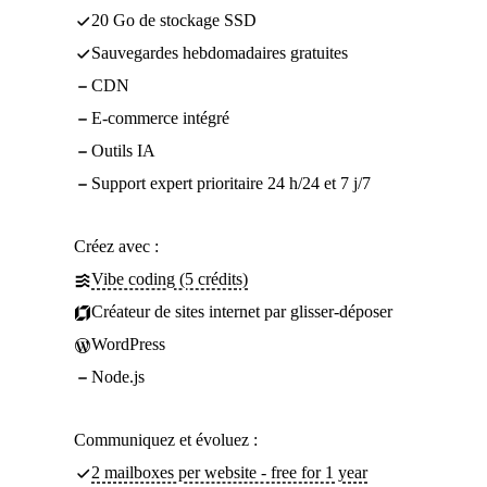
20 Go de stockage SSD
Sauvegardes hebdomadaires gratuites
CDN
E-commerce intégré
Outils IA
Support expert prioritaire 24 h/24 et 7 j/7
Créez avec :
Vibe coding (5 crédits)
Créateur de sites internet par glisser-déposer
WordPress
Node.js
Communiquez et évoluez :
2 mailboxes per website - free for 1 year