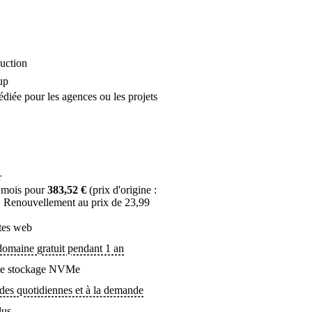
uction
up
diée pour les agences ou les projets
r
 mois pour
383,52 €
(prix d'origine :
. Renouvellement au prix de 23,99
ites web
omaine gratuit pendant 1 an
de stockage NVMe
es quotidiennes et à la demande
lus