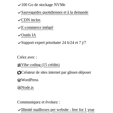
100 Go de stockage NVMe
Sauvegardes quotidiennes et à la demande
CDN inclus
E-commerce intégré
Outils IA
Support expert prioritaire 24 h/24 et 7 j/7
Créez avec :
Vibe coding (15 crédits)
Créateur de sites internet par glisser-déposer
WordPress
Node.js
Communiquez et évoluez :
Illimité mailboxes per website - free for 1 year