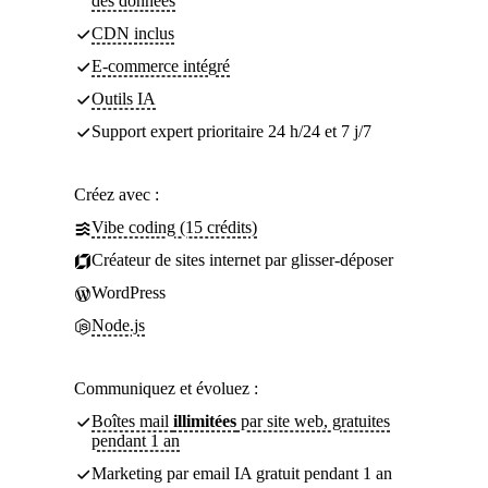
des données
CDN inclus
E-commerce intégré
Outils IA
Support expert prioritaire 24 h/24 et 7 j/7
Créez avec :
Vibe coding (15 crédits)
Créateur de sites internet par glisser-déposer
WordPress
Node.js
Communiquez et évoluez :
Boîtes mail
illimitées
par site web, gratuites
pendant 1 an
Marketing par email IA gratuit pendant 1 an