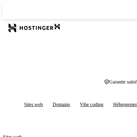
Garantie satis
Sites web
Domains
Vibe coding
Hébergeme
Sites web