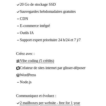
20 Go de stockage SSD
Sauvegardes hebdomadaires gratuites
CDN
E-commerce intégré
Outils IA
Support expert prioritaire 24 h/24 et 7 j/7
Créez avec :
Vibe coding (5 crédits)
Créateur de sites internet par glisser-déposer
WordPress
Node.js
Communiquez et évoluez :
2 mailboxes per website - free for 1 year