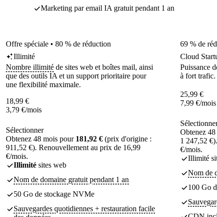
Marketing par email IA gratuit pendant 1 an
Offre spéciale • 80 % de réduction
69 % de réd
Illimité
Cloud Start
Nombre illimité
de sites web et boîtes mail, ainsi
Puissance dé
que des outils IA et un support prioritaire pour
à fort trafic.
une flexibilité maximale.
25,99
€
18,99
€
7,99
€
/mois
3,79
€
/mois
Sélectionne
Sélectionner
Obtenez 48
Obtenez 48 mois pour
181,92 €
(prix d'origine :
1 247,52 €)
911,52 €). Renouvellement au prix de 16,99
€/mois.
€/mois.
Illimité s
Illimité
sites web
Nom de d
Nom de domaine gratuit pendant 1 an
100 Go 
50 Go de stockage NVMe
Sauvegard
Sauvegardes quotidiennes + restauration facile
CDN inc