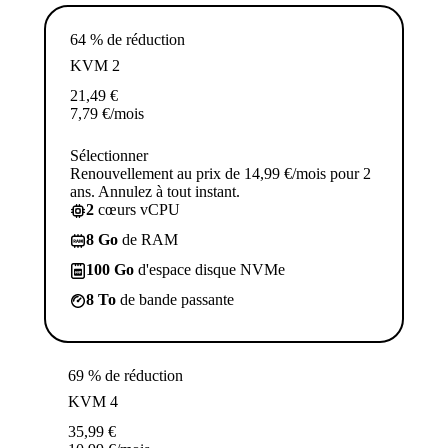
64 % de réduction
KVM 2
21,49
€
7,79
€
/mois
Sélectionner
Renouvellement au prix de 14,99 €/mois pour 2
ans. Annulez à tout instant.
2
cœurs vCPU
8 Go
de RAM
100 Go
d'espace disque NVMe
8 To
de bande passante
69 % de réduction
KVM 4
35,99
€