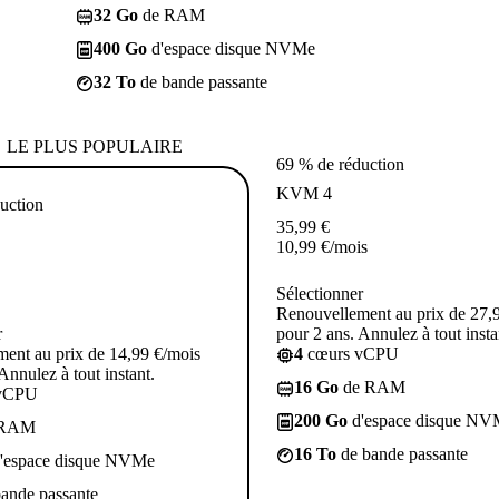
32 Go
de RAM
400 Go
d'espace disque NVMe
32 To
de bande passante
LE PLUS POPULAIRE
69 % de réduction
KVM 4
uction
35,99
€
10,99
€
/mois
Sélectionner
Renouvellement au prix de 27,
r
pour 2 ans. Annulez à tout insta
ent au prix de 14,99 €/mois
4
cœurs vCPU
Annulez à tout instant.
16 Go
de RAM
vCPU
200 Go
d'espace disque NV
 RAM
16 To
de bande passante
'espace disque NVMe
ande passante