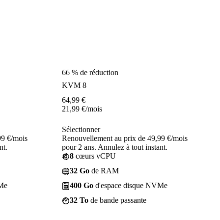
66 % de réduction
KVM 8
64,99
€
21,99
€
/mois
Sélectionner
99 €/mois
Renouvellement au prix de 49,99 €/mois
nt.
pour 2 ans. Annulez à tout instant.
8
cœurs vCPU
32 Go
de RAM
Me
400 Go
d'espace disque NVMe
32 To
de bande passante