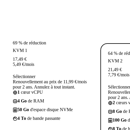
69 % de réduction
KVM 1
64 % de réd
17,49
€
KVM 2
5,49
€
/mois
21,49
€
7,79
€
/mois
Sélectionner
Renouvellement au prix de 11,99 €/mois
pour 2 ans. Annulez à tout instant.
Sélectionne
1
cœur vCPU
Renouvellem
pour 2 ans. 
4 Go
de RAM
2
cœurs 
50 Go
d'espace disque NVMe
8 Go
de
4 To
de bande passante
100 Go
d
8 To
de b