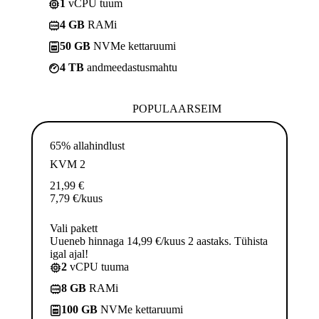
1
vCPU tuum
4 GB
RAMi
50 GB
NVMe kettaruumi
4 TB
andmeedastusmahtu
POPULAARSEIM
65% allahindlust
KVM 2
21,99
€
7,79
€
/kuus
Vali pakett
Uueneb hinnaga 14,99 €/kuus 2 aastaks. Tühista
igal ajal!
2
vCPU tuuma
8 GB
RAMi
100 GB
NVMe kettaruumi