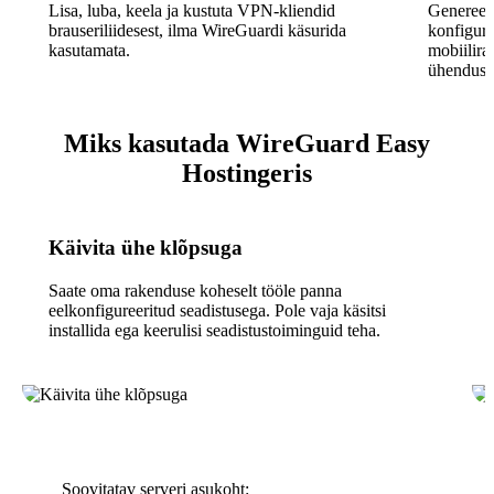
Lisa, luba, keela ja kustuta VPN-kliendid
Genereer
brauseriliidesest, ilma WireGuardi käsurida
konfigura
kasutamata.
mobiilira
ühendus s
Miks kasutada WireGuard Easy
Hostingeris
Käivita ühe klõpsuga
Saate oma rakenduse koheselt tööle panna
eelkonfigureeritud seadistusega. Pole vaja käsitsi
installida ega keerulisi seadistustoiminguid teha.
Soovitatav serveri asukoht: