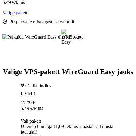
5,49
€
/kuus
Valige pakett
30-päevane rahatagastuse garantii
Valige VPS-pakett WireGuard Easy jaoks
69% allahindlust
KVM 1
17,99
€
5,49
€
/kuus
Vali pakett
Uueneb hinnaga 11,99 €/kuus 2 aastaks. Tühista
igal ajal!