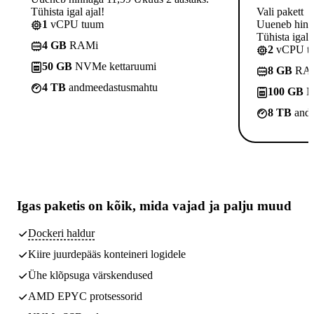
Tühista igal ajal!
Vali pakett
1
vCPU tuum
Uueneb hinna
Tühista igal a
4 GB
RAMi
2
vCPU t
50 GB
NVMe kettaruumi
8 GB
RA
4 TB
andmeedastusmahtu
100 GB
N
8 TB
andm
Igas paketis on kõik,
mida vajad
ja palju muud
Dockeri haldur
Kiire juurdepääs konteineri logidele
Ühe klõpsuga värskendused
AMD EPYC protsessorid