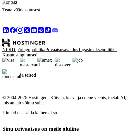
Kontakt
Teata väärkasutusest
NPRD päringupoliitika
Privaatsusavaldus
Tagasimaksepoliitika
Kasutustingimused
ja teised
© 2004-2026 Hostinger - Käivita, kasva ja edene veebis, toetab AI,
mis annab võimu sulle.
Hinnad ei sisalda käibemaksu
Sinu privaatsus on meile oluline