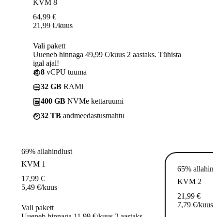
KVM 8
64,99
€
21,99
€
/kuus
Vali pakett
Uueneb hinnaga 49,99 €/kuus 2 aastaks. Tühista
igal ajal!
8
vCPU tuuma
32 GB
RAMi
400 GB
NVMe kettaruumi
32 TB
andmeedastusmahtu
69% allahindlust
KVM 1
65% allahind
17,99
€
KVM 2
5,49
€
/kuus
21,99
€
7,79
€
/kuus
Vali pakett
Uueneb hinnaga 11,99 €/kuus 2 aastaks.