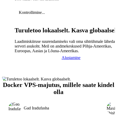
Kontrollimine...
Turuletoo lokaalselt. Kasva globaalsel
Laadimiskiiruse suurendamiseks vali oma sihtrühmale lähedal
serveri asukoht. Meil on andmekeskused Põhja-Ameerikas,
Euroopas, Aasias ja Lõuna-Ameerikas.
Alustamine
Docker VPS-majutus, millele saate kindel
olla
Gad Iradufasha