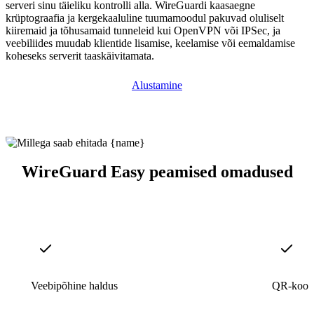
serveri sinu täieliku kontrolli alla. WireGuardi kaasaegne
krüptograafia ja kergekaaluline tuumamoodul pakuvad oluliselt
kiiremaid ja tõhusamaid tunneleid kui OpenVPN või IPSec, ja
veebiliides muudab klientide lisamise, keelamise või eemaldamise
koheseks serverit taaskäivitamata.
Alustamine
WireGuard Easy peamised omadused
Veebipõhine haldus
QR-koodi