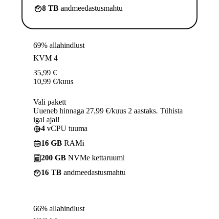
8 TB
andmeedastusmahtu
69% allahindlust
KVM 4
35,99
€
10,99
€
/kuus
Vali pakett
Uueneb hinnaga 27,99 €/kuus 2 aastaks. Tühista
igal ajal!
4
vCPU tuuma
16 GB
RAMi
200 GB
NVMe kettaruumi
16 TB
andmeedastusmahtu
66% allahindlust