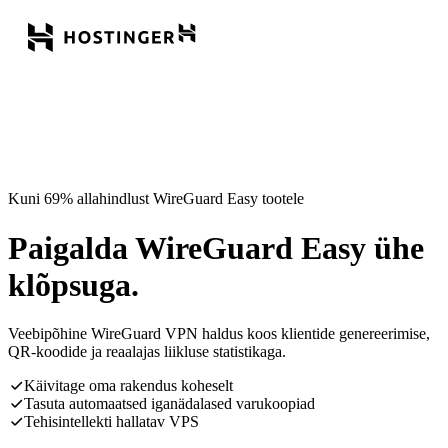
Kuni 69% allahindlust WireGuard Easy tootele
Paigalda WireGuard Easy ühe
klõpsuga.
Veebipõhine WireGuard VPN haldus koos klientide genereerimise,
QR-koodide ja reaalajas liikluse statistikaga.
Käivitage oma rakendus koheselt
Tasuta automaatsed iganädalased varukoopiad
Tehisintellekti hallatav VPS