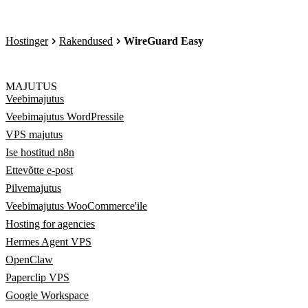
Hostinger
Rakendused
WireGuard Easy
MAJUTUS
Veebimajutus
Veebimajutus WordPressile
VPS majutus
Ise hostitud n8n
Ettevõtte e-post
Pilvemajutus
Veebimajutus WooCommerce'ile
Hosting for agencies
Hermes Agent VPS
OpenClaw
Paperclip VPS
Google Workspace