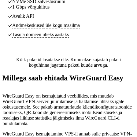
NVMe SSD-salvestusruum
1 Gbps võrgukiirus
Avalik API
Andmekeskused
üle kogu maailma
Tasuta domeen üheks aastaks
Kõik paketid tasutakse ette. Kuumakse kajastab paketi
koguhinna jagatuna paketi kuude arvuga.
Millega saab ehitada WireGuard Easy
WireGuard Easy on isemajutatud veebiliides, mis muudab
WireGuard VPN-serveri juurutamise ja haldamise lihtsaks igale
oskustasemele. See pakub armatuurlauda kliendikonfiguratsioonide
loomiseks, QR-koodide genereerimiseks mobiilseadistuseks ja
reaalajas liikluse statistika jälgimiseks ilma WireGuard CLI-d
puudutamata.
WireGuard Easy isemajutamine VPS-il annab sulle privaatse VPN-