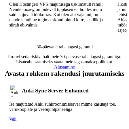
Olen Hostingeri VPS-majutusega uskumatult rahul!
Hostin
Nende tööaeg on pidevalt tipptasemel, hoides minu
ja ini
saidi sujuvalt töökorras. Kui olen abi vajanud, on
tehisi
nende tehniline tugimeeskond olnud kiire, teadlik ja
Ahjaa,
siiralt abivalmis.
mõõna
asjaos
30-päevane raha tagasi garantii
Proovi seda riskivabalt meie 30-päevase raha tagasi garantiiga.
Lisateabe saamiseks vaata meie
tagasimaksepoliitikat
.
Alustamine
Avasta rohkem rakendusi juurutamiseks
Anki Sync Server Enhanced
Ise majutatud Anki sünkroonimisserver mitme kasutaja toe,
varukoopiate ja veebijuhtpaneeliga
Vali