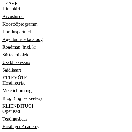
TEAVE
Hinnakiri
Arvustused
Koostööprogramm
Hariduspartnerlus
Agentuuride kataloog
Roadmap (ingl. k)
Süsteemi olek
Usalduskeskus
Saidikaart
ETTEVÕTE
Hostingerist
Meie tehnoloogia
Blogi (inglise keeles)
KLIENDITUGI
Õpetused
Teadmusbaas
Hostinger Academy