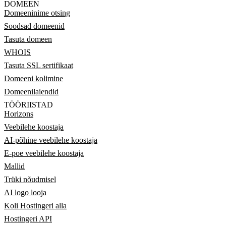
DOMEEN
Domeeninime otsing
Soodsad domeenid
Tasuta domeen
WHOIS
Tasuta SSL sertifikaat
Domeeni kolimine
Domeenilaiendid
TÖÖRIISTAD
Horizons
Veebilehe koostaja
AI-põhine veebilehe koostaja
E-poe veebilehe koostaja
Mallid
Trüki nõudmisel
AI logo looja
Koli Hostingeri alla
Hostingeri API